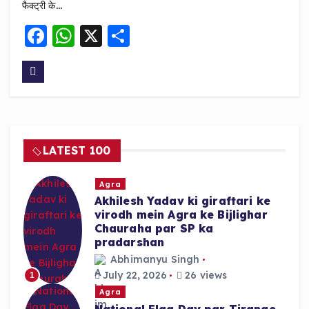
फैक्ट्री के…
F
W
X
S
a
h
h
c
a
a
e
ts
re
b
A
o
p
LATEST 100
o
p
k
Agra
Akhilesh Yadav ki giraftari ke
virodh mein Agra ke Bijlighar
Chauraha par SP ka
pradarshan
Abhimanyu Singh
July 22, 2026
26 views
1
Agra
National Flag Day par Tirange