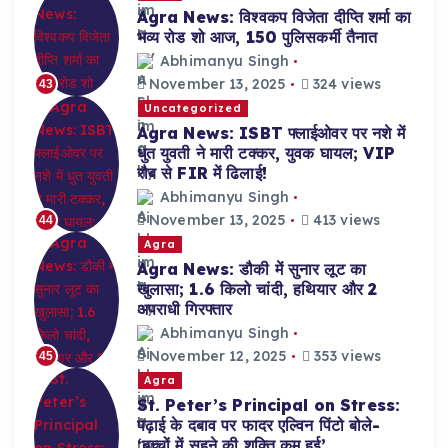
Agra News: विश्वकप विजेता दीप्ति शर्मा का
भव्य रोड शो आज, 150 पुलिसकर्मी तैनात
Abhimanyu Singh
November 13, 2025
324 views
43
Uncategorized
Agra News: ISBT फ्लाईओवर पर नशे में
धुत युवती ने मारी टक्कर, युवक घायल; VIP
रौब से FIR में ढिलाई!
Abhimanyu Singh
November 13, 2025
413 views
44
Agra
Agra News: डौकी में सुनार लूट का
खुलासा; 1.6 किलो चांदी, हथियार और 2
अपराधी गिरफ्तार
Abhimanyu Singh
November 12, 2025
353 views
45
Agra
St. Peter’s Principal on Stress:
पढ़ाई के दबाव पर फादर एल्विन पिंटो बोले-
‘बच्चों में सहने की शक्ति कम हुई’