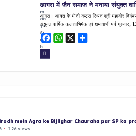
आगरा में जैन समाज ने मनाया संयुक्त वार
आगरा। आगरा के मोती कटरा स्थित श्री महावीर दिगंबर 
संयुक्त वार्षिक कलशाभिषेक एवं क्षमावाणी पर्व गुरुवार,
F
W
X
S
a
h
h
c
a
a
e
ts
re
b
A
o
p
o
p
k
 virodh mein Agra ke Bijlighar Chauraha par SP ka p
6
26 views