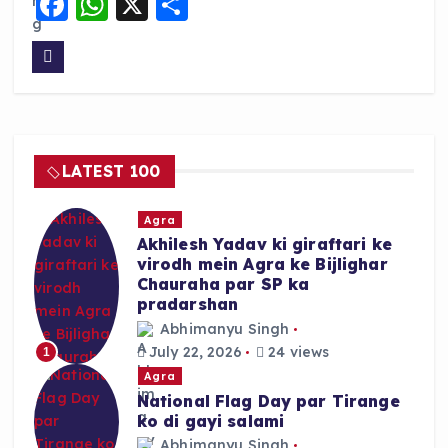
F
W
X
S
a
h
h
c
a
a
e
ts
re
b
A
o
p
LATEST 100
o
p
k
Agra
Akhilesh Yadav ki giraftari ke
virodh mein Agra ke Bijlighar
Chauraha par SP ka
pradarshan
Abhimanyu Singh
July 22, 2026
24 views
1
Agra
National Flag Day par Tirange
ko di gayi salami
Abhimanyu Singh