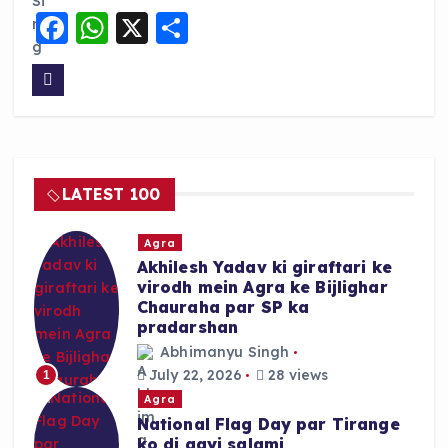
F
W
X
S
a
h
h
c
a
a
e
ts
re
b
A
o
p
LATEST 100
o
p
k
Agra
Akhilesh Yadav ki giraftari ke
virodh mein Agra ke Bijlighar
Chauraha par SP ka
pradarshan
Abhimanyu Singh
July 22, 2026
28 views
1
Agra
National Flag Day par Tirange
ko di gayi salami