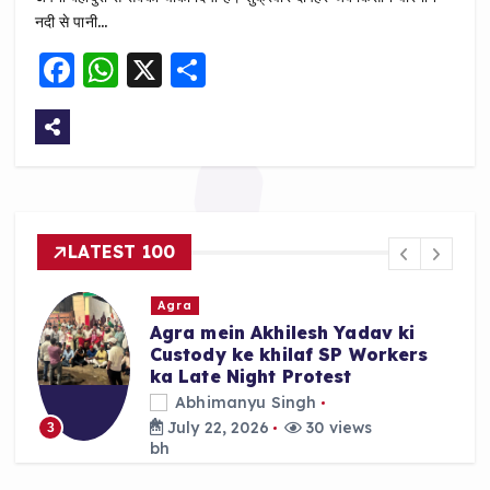
नदी से पानी…
F
W
X
S
a
h
h
c
a
a
e
ts
re
b
A
o
p
LATEST 100
o
p
k
Agra
Agra mein Akhilesh Yadav ki
Custody ke khilaf SP Workers
ka Late Night Protest
Abhimanyu Singh
July 22, 2026
30 views
3