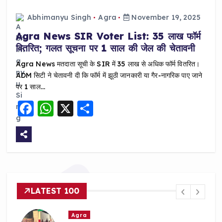
Abhimanyu Singh
Agra
November 19, 2025
Agra News SIR Voter List: 35 लाख फॉर्म
वितरित; गलत सूचना पर 1 साल की जेल की चेतावनी
Agra News मतदाता सूची के SIR में 35 लाख से अधिक फॉर्म वितरित।
ADM सिटी ने चेतावनी दी कि फॉर्म में झूठी जानकारी या गैर-नागरिक पाए जाने
पर 1 साल…
F
W
X
S
a
h
h
c
a
a
e
ts
re
b
A
o
p
LATEST 100
o
p
k
Agra