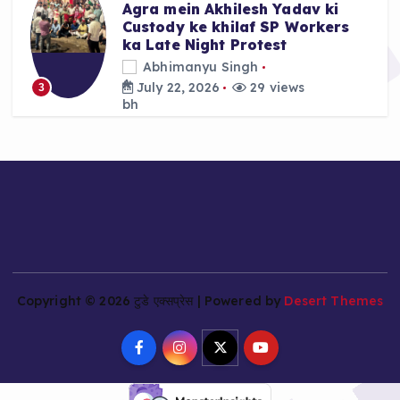
Agra mein Akhilesh Yadav ki
Custody ke khilaf SP Workers
ka Late Night Protest
Abhimanyu Singh
July 22, 2026
29 views
3
Copyright © 2026 टुडे एक्सप्रेस | Powered by
Desert Themes