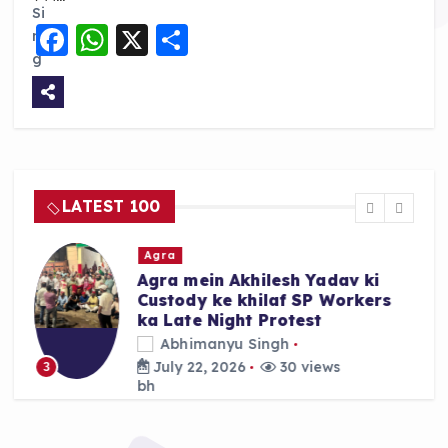
F
W
X
S
a
h
h
c
a
a
e
ts
re
b
A
o
p
LATEST 100
o
p
k
Agra
Agra mein Akhilesh Yadav ki
Custody ke khilaf SP Workers
ka Late Night Protest
Abhimanyu Singh
July 22, 2026
30 views
3