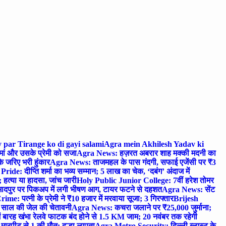
 par Tirange ko di gayi salami
Agra mein Akhilesh Yadav ki
मां और उसके प्रेमी को सजा
Agra News: हज़रत अबरार शाह मक्की मदनी का
 जरिए भरी हुंकार
Agra News: ताजमहल के पास गंदगी, सफाई एजेंसी पर ₹3
ride: दीप्ति शर्मा का भव्य सम्मान; 5 लाख का चेक, ‘दबंग’ अंदाज में
हत्या या हादसा, जांच जारी
Holy Public Junior College: 7वीं हरेश तोमर
दपुर पर पिकअप में लगी भीषण आग, टायर फटने से दहशत
Agra News: सेंट
me: पत्नी के प्रेमी ने ₹10 हजार में मरवाया सूजा; 3 गिरफ्तार
Brijesh
 साल की जेल की चेतावनी
Agra News: कचरा जलाने पर ₹25,000 जुर्माना;
 बारह खंभा रेलवे फाटक बंद होने से 1.5 KM जाम; 20 नवंबर तक रहेगी
मारपीट से 1 की मौत; दूल्हा लापता
Agra Metro Security: दिल्ली ब्लास्ट के