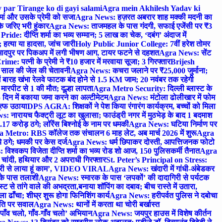
 par Tirange ko di gayi salami
Agra mein Akhilesh Yadav ki
मां और उसके प्रेमी को सजा
Agra News: हज़रत अबरार शाह मक्की मदनी का
 जरिए भरी हुंकार
Agra News: ताजमहल के पास गंदगी, सफाई एजेंसी पर ₹3
ride: दीप्ति शर्मा का भव्य सम्मान; 5 लाख का चेक, ‘दबंग’ अंदाज में
हत्या या हादसा, जांच जारी
Holy Public Junior College: 7वीं हरेश तोमर
दपुर पर पिकअप में लगी भीषण आग, टायर फटने से दहशत
Agra News: सेंट
me: पत्नी के प्रेमी ने ₹10 हजार में मरवाया सूजा; 3 गिरफ्तार
Brijesh
 साल की जेल की चेतावनी
Agra News: कचरा जलाने पर ₹25,000 जुर्माना;
 बारह खंभा रेलवे फाटक बंद होने से 1.5 KM जाम; 20 नवंबर तक रहेगी
मारपीट से 1 की मौत; दूल्हा लापता
Agra Metro Security: दिल्ली ब्लास्ट के
 दिन में बकाया जमा करने का अल्टीमेटम
Agra News: मंटोला ढोलीखार में फोम
ुत्फ उठाया
DPS AGRA: शिक्षकों ने पेश किया रंगारंग कार्यक्रम, बच्चों को मिला
 नारायच फैक्ट्री लूट का खुलासा; फाउंड्री नगर में मुठभेड़ के बाद 1 बदमाश
 करोड़ ठगे; लॉरेंस बिश्नोई के नाम पर धमकी
Agra News: घटिया निर्माण पर
 Metro: RBS कॉलेज तक संचालन 6 माह लेट, अब मार्च 2026 में शुरू
Agra
 ठगे; धमकी पर केस दर्ज
Agra News: धर्म छिपाकर दोस्ती, आपत्तिजनक फोटो
िश्वकप विजेता दीप्ति शर्मा का भव्य रोड शो आज, 150 पुलिसकर्मी तैनात
Agra
चांदी, हथियार और 2 अपराधी गिरफ्तार
St. Peter’s Principal on Stress:
ंत्री से लाया हूं काम’, VIDEO VIRAL
Agra News: खंदारी में गांधी-अंबेडकर
 के पास तलाशी
Agra News: स्मारक के पास ‘लपकों’ की दादागिरी से पर्यटक
े तांगे वाले की अभद्रता,बनाया शॉपिंग का दबाव; बीच रास्ते में उतारा,
 ढाँचा; शीघ्र शुरू होगा फिनिशिंग कार्य
Agra News: हरीपर्वत पुलिस ने दबोचा
थिति पर सवाल
Agra News: थानों में करता था चोरी बर्खास्त
ाँव चलो, गाँव-गाँव चलो’ अभियान
Agra News: जयपुर हाउस में विशेष कीर्तन