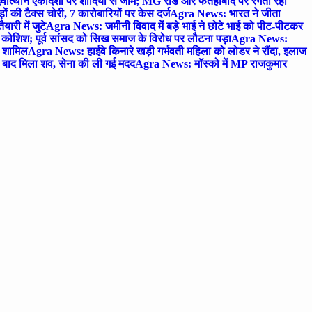
ोत्थान एकादशी पर शादियों से जाम; MG रोड और फतेहाबाद पर रेंगता रहा
ं की टैक्स चोरी, 7 कारोबारियों पर केस दर्ज
Agra News: भारत ने जीता
ारी में जुटे
Agra News: जमीनी विवाद में बड़े भाई ने छोटे भाई को पीट-पीटकर
कोशिश; पूर्व सांसद को सिख समाज के विरोध पर लौटना पड़ा
Agra News:
ए शामिल
Agra News: हाईवे किनारे खड़ी गर्भवती महिला को लोडर ने रौंदा, इलाज
टे बाद मिला शव, सेना की ली गई मदद
Agra News: मॉस्को में MP राजकुमार