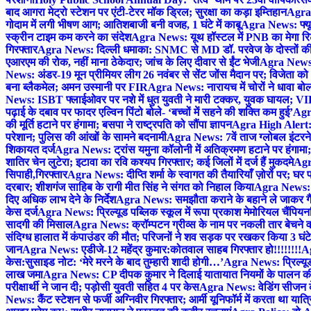
बाद आगरा मेट्रो स्टेशन पर एंटी-टेरर मॉक ड्रिल; सुरक्षा का कड़ा इम्तिहान
Agra 
गोदाम में लगी भीषण आग; आतिशबाजी बनी वजह, 1 घंटे में काबू
Agra News: फ्यूच
स्क्रीन टाइम कम करने का संदेश
Agra News: यूथ हॉस्टल में PNB का मेगा रि
गिरफ्तार
Agra News: दिल्ली धमाका: SNMC से MD डॉ. परवेज के दोस्तों की 
एआरएम की रोक, नहीं माना ठेकेदार; जांच के लिए दीवार से ईंट भेजी
Agra News: 
News: अंडर-19 मून प्रीमियर लीग 26 नवंबर से सेंट जोंस मैदान पर; विजेता क
बना ब्लैकमेल; अमन उस्मानी पर FIR
Agra News: नारायच में चोरों ने धावा बोल
News: ISBT फ्लाईओवर पर नशे में धुत युवती ने मारी टक्कर, युवक घायल; VIP
पढ़ाई के दबाव पर फादर एल्विन पिंटो बोले- ‘बच्चों में सहने की शक्ति कम हुई’
Agra
की मूर्ति हटाने पर हंगामा; बसपा ने राष्ट्रपति को सौंपा ज्ञापन
Agra High Alert: द
परेशान; पुलिस की आंखों के सामने बदनामी
Agra News: 7वें ताज ग्लोबल इंटरन
शिकायत दर्ज
Agra News: ट्रांस यमुना कॉलोनी में अतिक्रमण हटाने पर हंगामा;
शातिर चेन लुटेरा; इटावा का रवि कश्यप गिरफ्तार; कई जिलों में दर्ज हैं मुकदमे
Agra
सिपाही,गिरफ्तार
Agra News: दीप्ति शर्मा के स्वागत की तैयारियाँ ज़ोरों पर; घ
दरबार; शीशगंज साहिब के रागी मीत सिंह ने संगत को निहाल किया
Agra News: च
दिए अधिक लाभ देने के निर्देश
Agra News: समझौता कराने के बहाने ले जाकर गैंगरेप
केस दर्ज
Agra News: प्रिल्यूड पब्लिक स्कूल में रूपा प्रकाश मेमोरियल चैंपियनशि
सादगी की मिसाल
Agra News: क्रॉम्पटन ग्रीव्स के नाम पर नकली तार बेचने व
संदिग्ध हालात में कंपाउंडर की मौत; परिजनों ने शव सड़क पर रखकर किया 3 घंटे
जान
Agra News: एडीजे-12 महेंद्र कुमार:कोतवाल साहब गिरफ्तार हो!!!!!!!!
Ag
केस:सुसाइड नोट: ‘मेरे मरने के बाद तुम्हारी शादी होगी…’
Agra News: प्रिल्यूड
लाख जमा
Agra News: CP दीपक कुमार ने दिलाई यातायात नियमों के पालन 
परीक्षार्थी ने जान दी; पड़ोसी युवती सहित 4 पर केस
Agra News: वेडिंग सीजन के 
News: कैंट स्टेशन से फर्जी अग्निवीर गिरफ्तार; आर्मी यूनिफॉर्म में करता था यात्र