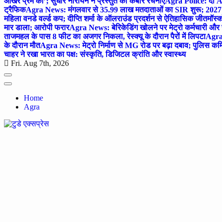
आखर प्रेम का’; सुधीर नारायन ने प्रस्तुत की कबीर रचनाएं
Agra Police: दो AC
ट्रैफिक
Agra News: मंगलवार से 35.99 लाख मतदाताओं का SIR शुरू; 2027 
महिला वनडे वर्ल्ड कप; दीप्ति शर्मा के ऑलराउंड प्रदर्शन से ऐतिहासिक जीत
मॉस्क
मार डाला; आरोपी फरार
Agra News: बेरिकेडिंग खोलने पर मेट्रो कर्मचारी और 
ताजमहल के पास 8 फीट का अजगर निकला, रेस्क्यू के दौरान पैरों में लिपटा
Agra 
के दौरान मौत
Agra News: मेट्रो निर्माण से MG रोड पर बढ़ा दबाव; पुलिस कमि
चाहर ने रखा भारत का पक्ष: संस्कृति, डिजिटल क्रांति और स्वास्थ्य
Fri. Aug 7th, 2026
Home
Agra