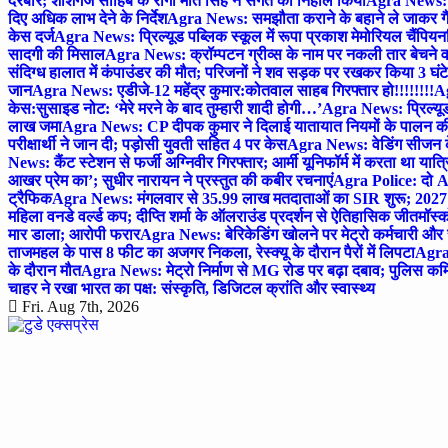
दरबार; शीशगंज साहिब के रागी मीत सिंह ने संगत को निहाल किया
Agra News: च
दिए अधिक लाभ देने के निर्देश
Agra News: समझौता कराने के बहाने ले जाकर गैंगरेप
केस दर्ज
Agra News: प्रिल्यूड पब्लिक स्कूल में रूपा प्रकाश मेमोरियल चैंपियनशि
सादगी की मिसाल
Agra News: क्रॉम्पटन ग्रीव्स के नाम पर नकली तार बेचने व
संदिग्ध हालात में कंपाउंडर की मौत; परिजनों ने शव सड़क पर रखकर किया 3 घंटे
जान
Agra News: एडीजे-12 महेंद्र कुमार:कोतवाल साहब गिरफ्तार हो!!!!!!!!
Ag
केस:सुसाइड नोट: ‘मेरे मरने के बाद तुम्हारी शादी होगी…’
Agra News: प्रिल्यूड
लाख जमा
Agra News: CP दीपक कुमार ने दिलाई यातायात नियमों के पालन 
परीक्षार्थी ने जान दी; पड़ोसी युवती सहित 4 पर केस
Agra News: वेडिंग सीजन के 
News: कैंट स्टेशन से फर्जी अग्निवीर गिरफ्तार; आर्मी यूनिफॉर्म में करता था यात्र
आखर प्रेम का’; सुधीर नारायन ने प्रस्तुत की कबीर रचनाएं
Agra Police: दो AC
ट्रैफिक
Agra News: मंगलवार से 35.99 लाख मतदाताओं का SIR शुरू; 2027 
महिला वनडे वर्ल्ड कप; दीप्ति शर्मा के ऑलराउंड प्रदर्शन से ऐतिहासिक जीत
मॉस्क
मार डाला; आरोपी फरार
Agra News: बेरिकेडिंग खोलने पर मेट्रो कर्मचारी और 
ताजमहल के पास 8 फीट का अजगर निकला, रेस्क्यू के दौरान पैरों में लिपटा
Agra 
के दौरान मौत
Agra News: मेट्रो निर्माण से MG रोड पर बढ़ा दबाव; पुलिस कमि
चाहर ने रखा भारत का पक्ष: संस्कृति, डिजिटल क्रांति और स्वास्थ्य
Fri. Aug 7th, 2026