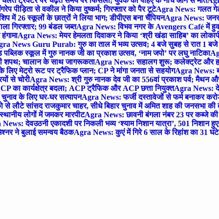
लते ट्रैक्टर पर चढ़ते समय पैर फिसला; युवक की पहिए के नीचे आने से मौत
Agra
 पीड़िता से वकील ने किया दुष्कर्म; गिरफ्तार को पैर टूटे
Agra News: गलत गेट
प में 26 स्कूलों के छात्रों ने लिया भाग; डीपीएस बना चैंपियन
Agra News: जनरल क
ाला गिरफ्तार; 99 बंडल जब्त
Agra News: विभव नगर के Avengers Café में हुक्
 हंगामा
Agra News: मेयर हेमलता दिवाकर ने किया ‘श्री खंडा साहिब’ का लोकार्
ra News Guru Purab: गुरु का ताल में भव्य उत्सव; 4 बजे सुबह से रात 1 ब
 पब्लिक स्कूल में गुरु नानक जी का प्रकाश उत्सव, ‘नाम जपो’ पर लघु नाटिका
Ag
की शपथ; चालान के साथ जागरूकता
Agra News: सहालग शुरू; कलेक्ट्रेट और हाई
लिए मेट्रो रूट पर ट्रैफिक प्लान; CP ने मांगा जनता से सहयोग
Agra News: बरौल
ियों से चोरी
Agra News: श्री गुरु नानक देव जी का 556वां प्रकाश पर्व; मैथन और सदर
P का कार्यक्षेत्र बदला; ACP ट्रैफिक और ACP छत्ता नियुक्त
Agra News: देव
चुनाव के लिए घर-घर सत्यापन
Agra News: फर्जी दस्तावेजों से फर्म बनाकर करोड़ो
ो से लौटे सांसद राजकुमार चाहर, सीधे बिहार चुनाव में अमित शाह की जनसभा की तैय
स्थानीय लोगों में जमकर मारपीट
Agra News: छावनी बंगला नंबर 23 पर कब्जे की 
News: देवउठनी एकादशी पर निकली भव्य ‘श्याम निशान यात्रा’, 501 निशान हु
श्नर ने बुलाई समन्वय बैठक
Agra News: कुएं में गिरे 6 साल के रिहांश का 31 घं