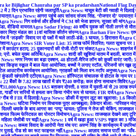
gra ke Bijlighar Chauraha par SP ka pradarshan
National Flag Day
में 2 दिन प्रभावित रहेगी जलापूर्ति
Agra News: मासूम बेटी की गवाही ने दिलाई 
यात्रा
Agra News: आगरा पहुंचे आप सांसद संजय सिंह, ‘रोजगार दो’ पदयात्रा के
gra News: गिग वर्कर्स और हॉकर्स ने CM को भेजा ज्ञापन; सुरक्षा की मांग
Agra P
ंडा, वीडियो वायरल
Agra Sadar Firing: 40 वर्षीय युवक की गोली लगने से मौत; 
 मित्र मंडल का 11वां मासिक कीर्तन संपन्न
Agra Barhan Fire News: एत्मा
में ‘लड़की’ विवाद पर दो पक्षों में चले लाठी-डंडे; 3 घायल, 5 हिरासत में
Agra Cri
निशाना
Agra News SIR Voter List: 35 लाख फॉर्म वितरित; गलत सूचना पर 1
ं काउंटर हटाए, 25 दुकानदारों की रोजी-रोटी पर संकट
Agra News: शाहगंज में
 प्रो. बघेल मुख्य अतिथि
Agra News: शादी की खुशियां मातम में बदली, बारात में 
News: नगर निगम का बड़ा एक्शन, 48 होटलों-मैरिज लॉन को कुर्की वारंट जारी; 5
र किड्स स्कूल में बाल मेला आयोजित; बच्चों ने लगाए स्टॉल, परिजनों संग खूब ल
टेल आउटरीच कार्यक्रम आयोजित; ग्राहकों को मिला वन-स्टॉप अनुभव
Agra News:
कुंडली खंगालेगी एटीएस
Agra News: हॉस्पिटल संचालक से होटल के नाम पर 1.17
22 बैंकों के 7.82 लाख खातों में डंप ₹240 करोड़; कल होगा समाधान शिविर
Agra
ो ₹31,000
Agra News: IAS बताकर दोस्ती, 8 साल में युवती-मां से 20 लाख रुपये
ा, गार्डों पर सरियों से हमला कर किया गंभीर रूप से घायल; FIR दर्ज
Agra News: व
 रौब से FIR में ढिलाई!
Agra News: डौकी में सुनार लूट का खुलासा; 1.6 किलो 
 News: घटिया निर्माण पर विधायक पुत्र आगबबूला; ठेकेदार बोला- ‘परिवहन म
िल्ली धमाके के बाद आगरा का ‘पप्पू’ घायल; पुलिस ने तेज की चेकिंग, ताजमहल
ेशनल फिल्म फेस्टिवल का पोस्टर विमोचन
Agra News: ताजमहल देखने आए टूरिस्ट स
 महिला जेसीबी पर चढ़ी
Agra News: 1 वर्ष में खड़ा हुआ VSPS स्कूल का 3 मंजिला
 News: कब्जा विवाद के आरोपी नेता मंच पर! अरुण सिंह के कार्यक्रम में उपस्
र पर पुताई, रोड शो का रूट फाइनल नहीं
Agra News: आज़ाद समाज पार्टी का ‘पाँव-प