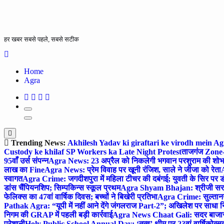
हर खबर सबसे पहले, सबसे सटीक
Home
Agra
Trending News:
Akhilesh Yadav ki giraftari ke virodh mein A
Custody ke khilaf SP Workers ka Late Night Protest
ताजगंज Zone-2 
95वाँ उर्स संपन्न
Agra News: 23 अप्रैल को निकलेगी भगवान परशुराम की शोभा
लाख का Fine
Agra News: प्रेम विवाह पर खूनी रंजिश, साले ने जीजा को रेता
A
स्वागत
Agra Crime: जगदीशपुरा में महिला टीचर की दबंगई; युवती के सिर पर ड
डांस चैंपियनशिप; सिम्पकिन्स स्कूल प्रथम
Agra Shyam Bhajan: श्रीजी सरकार
फेलिक्स का 47वां वार्षिक दिवस; बच्चों ने बिखेरी प्रतिभा
Agra Crime: सुल्तानगंज 
Pathak Agra: “यूपी में नहीं आने देंगे जंगलराज Part-2”; अखिलेश पर साधा 
निगम की GRAP में पहली बड़ी कार्रवाई
Agra News Chaat Gali: सदर बाजार मे
परेशानी
Holy Public School Annual Day: ‘तत्व’ थीम पर 23वां वार्षिकोत्सव;