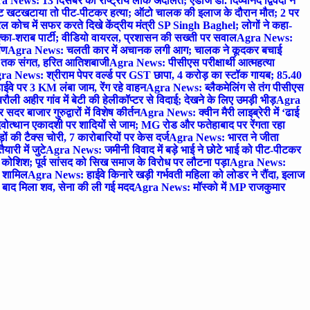
 News: 13 दिसंबर को राष्ट्रीय लोक अदालत; एडीजे डॉ. दिव्यानंद द्विवेदी ने
 खटखटाया तो पीट-पीटकर हत्या; ऑटो चालक की इलाज के दौरान मौत; 2 पर
ोच में सफर करते दिखे केंद्रीय मंत्री SP Singh Baghel; लोगों ने कहा-
का-शराब पार्टी; वीडियो वायरल, प्रशासन की सख्ती पर सवाल
Agra News:
पण
Agra News: चलती कार में अचानक लगी आग; चालक ने कूदकर बचाई
जे तक संगत, हरित आतिशबाजी
Agra News: पीसीएस परीक्षार्थी आत्महत्या
ra News: श्रीराम पेपर वर्ल्ड पर GST छापा, 4 करोड़ का स्टॉक गायब; 85.40
वे पर 3 KM लंबा जाम, रेंग रहे वाहन
Agra News: ब्लैकमेलिंग से तंग पीसीएस
ी अहीर गांव में बेटी की हेलीकॉप्टर से विदाई; देखने के लिए उमड़ी भीड़
Agra
 बाजार गुरुद्वारों में विशेष कीर्तन
Agra News: क्वीन मैरी लाइब्रेरी में ‘ढाई
ोत्थान एकादशी पर शादियों से जाम; MG रोड और फतेहाबाद पर रेंगता रहा
ं की टैक्स चोरी, 7 कारोबारियों पर केस दर्ज
Agra News: भारत ने जीता
ारी में जुटे
Agra News: जमीनी विवाद में बड़े भाई ने छोटे भाई को पीट-पीटकर
कोशिश; पूर्व सांसद को सिख समाज के विरोध पर लौटना पड़ा
Agra News:
ए शामिल
Agra News: हाईवे किनारे खड़ी गर्भवती महिला को लोडर ने रौंदा, इलाज
टे बाद मिला शव, सेना की ली गई मदद
Agra News: मॉस्को में MP राजकुमार