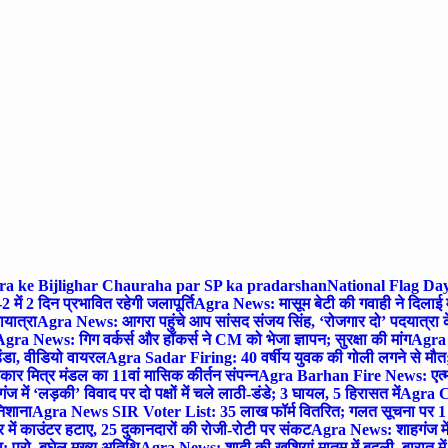
gra ke Bijlighar Chauraha par SP ka pradarshan
National Flag Day
में 2 दिन प्रभावित रहेगी जलापूर्ति
Agra News: मासूम बेटी की गवाही ने दिलाई 
यात्रा
Agra News: आगरा पहुंचे आप सांसद संजय सिंह, ‘रोजगार दो’ पदयात्रा के
gra News: गिग वर्कर्स और हॉकर्स ने CM को भेजा ज्ञापन; सुरक्षा की मांग
Agra P
ंडा, वीडियो वायरल
Agra Sadar Firing: 40 वर्षीय युवक की गोली लगने से मौत; 
 मित्र मंडल का 11वां मासिक कीर्तन संपन्न
Agra Barhan Fire News: एत्मा
में ‘लड़की’ विवाद पर दो पक्षों में चले लाठी-डंडे; 3 घायल, 5 हिरासत में
Agra Cri
निशाना
Agra News SIR Voter List: 35 लाख फॉर्म वितरित; गलत सूचना पर 1
ं काउंटर हटाए, 25 दुकानदारों की रोजी-रोटी पर संकट
Agra News: शाहगंज में
 प्रो. बघेल मुख्य अतिथि
Agra News: शादी की खुशियां मातम में बदली, बारात में 