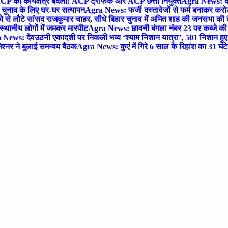
P का कार्यक्षेत्र बदला; ACP ट्रैफिक और ACP छत्ता नियुक्त
Agra News: देव
चुनाव के लिए घर-घर सत्यापन
Agra News: फर्जी दस्तावेजों से फर्म बनाकर करोड़ो
ो से लौटे सांसद राजकुमार चाहर, सीधे बिहार चुनाव में अमित शाह की जनसभा की तैय
स्थानीय लोगों में जमकर मारपीट
Agra News: छावनी बंगला नंबर 23 पर कब्जे की 
News: देवउठनी एकादशी पर निकली भव्य ‘श्याम निशान यात्रा’, 501 निशान हु
श्नर ने बुलाई समन्वय बैठक
Agra News: कुएं में गिरे 6 साल के रिहांश का 31 घं