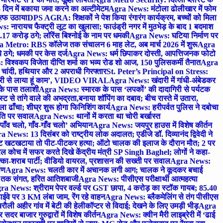
 दिन में बकाया जमा करने का अल्टीमेटम
Agra News: मंटोला ढोलीखार में फोम
ुत्फ उठाया
DPS AGRA: शिक्षकों ने पेश किया रंगारंग कार्यक्रम, बच्चों को मिला
 नारायच फैक्ट्री लूट का खुलासा; फाउंड्री नगर में मुठभेड़ के बाद 1 बदमाश
 करोड़ ठगे; लॉरेंस बिश्नोई के नाम पर धमकी
Agra News: घटिया निर्माण पर
 Metro: RBS कॉलेज तक संचालन 6 माह लेट, अब मार्च 2026 में शुरू
Agra
 ठगे; धमकी पर केस दर्ज
Agra News: धर्म छिपाकर दोस्ती, आपत्तिजनक फोटो
िश्वकप विजेता दीप्ति शर्मा का भव्य रोड शो आज, 150 पुलिसकर्मी तैनात
Agra
चांदी, हथियार और 2 अपराधी गिरफ्तार
St. Peter’s Principal on Stress:
ंत्री से लाया हूं काम’, VIDEO VIRAL
Agra News: खंदारी में गांधी-अंबेडकर
 के पास तलाशी
Agra News: स्मारक के पास ‘लपकों’ की दादागिरी से पर्यटक
े तांगे वाले की अभद्रता,बनाया शॉपिंग का दबाव; बीच रास्ते में उतारा,
 ढाँचा; शीघ्र शुरू होगा फिनिशिंग कार्य
Agra News: हरीपर्वत पुलिस ने दबोचा
थिति पर सवाल
Agra News: थानों में करता था चोरी बर्खास्त
ाँव चलो, गाँव-गाँव चलो’ अभियान
Agra News: जयपुर हाउस में विशेष कीर्तन
 News: 13 दिसंबर को राष्ट्रीय लोक अदालत; एडीजे डॉ. दिव्यानंद द्विवेदी ने
 खटखटाया तो पीट-पीटकर हत्या; ऑटो चालक की इलाज के दौरान मौत; 2 पर
ोच में सफर करते दिखे केंद्रीय मंत्री SP Singh Baghel; लोगों ने कहा-
का-शराब पार्टी; वीडियो वायरल, प्रशासन की सख्ती पर सवाल
Agra News:
पण
Agra News: चलती कार में अचानक लगी आग; चालक ने कूदकर बचाई
जे तक संगत, हरित आतिशबाजी
Agra News: पीसीएस परीक्षार्थी आत्महत्या
ra News: श्रीराम पेपर वर्ल्ड पर GST छापा, 4 करोड़ का स्टॉक गायब; 85.40
वे पर 3 KM लंबा जाम, रेंग रहे वाहन
Agra News: ब्लैकमेलिंग से तंग पीसीएस
ी अहीर गांव में बेटी की हेलीकॉप्टर से विदाई; देखने के लिए उमड़ी भीड़
Agra
 बाजार गुरुद्वारों में विशेष कीर्तन
Agra News: क्वीन मैरी लाइब्रेरी में ‘ढाई