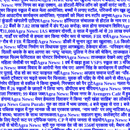
News: नगर निगम का बड़ा एक्शन, 48 होटलों-मैरिज लॉन को कुर्की वारंट जारी; 5
र किड्स स्कूल में बाल मेला आयोजित; बच्चों ने लगाए स्टॉल, परिजनों संग खूब ल
टेल आउटरीच कार्यक्रम आयोजित; ग्राहकों को मिला वन-स्टॉप अनुभव
Agra News:
कुंडली खंगालेगी एटीएस
Agra News: हॉस्पिटल संचालक से होटल के नाम पर 1.17
22 बैंकों के 7.82 लाख खातों में डंप ₹240 करोड़; कल होगा समाधान शिविर
Agra
ो ₹31,000
Agra News: IAS बताकर दोस्ती, 8 साल में युवती-मां से 20 लाख रुपये
ा, गार्डों पर सरियों से हमला कर किया गंभीर रूप से घायल; FIR दर्ज
Agra News: व
 रौब से FIR में ढिलाई!
Agra News: डौकी में सुनार लूट का खुलासा; 1.6 किलो 
 News: घटिया निर्माण पर विधायक पुत्र आगबबूला; ठेकेदार बोला- ‘परिवहन म
िल्ली धमाके के बाद आगरा का ‘पप्पू’ घायल; पुलिस ने तेज की चेकिंग, ताजमहल
ेशनल फिल्म फेस्टिवल का पोस्टर विमोचन
Agra News: ताजमहल देखने आए टूरिस्ट स
 महिला जेसीबी पर चढ़ी
Agra News: 1 वर्ष में खड़ा हुआ VSPS स्कूल का 3 मंजिला
 News: कब्जा विवाद के आरोपी नेता मंच पर! अरुण सिंह के कार्यक्रम में उपस्
र पर पुताई, रोड शो का रूट फाइनल नहीं
Agra News: आज़ाद समाज पार्टी का ‘पाँव-प
लते ट्रैक्टर पर चढ़ते समय पैर फिसला; युवक की पहिए के नीचे आने से मौत
Agra
 पीड़िता से वकील ने किया दुष्कर्म; गिरफ्तार को पैर टूटे
Agra News: गलत गेट
प में 26 स्कूलों के छात्रों ने लिया भाग; डीपीएस बना चैंपियन
Agra News: जनरल क
ाला गिरफ्तार; 99 बंडल जब्त
Agra News: विभव नगर के Avengers Café में हुक्
 हंगामा
Agra News: मेयर हेमलता दिवाकर ने किया ‘श्री खंडा साहिब’ का लोकार्
ra News Guru Purab: गुरु का ताल में भव्य उत्सव; 4 बजे सुबह से रात 1 ब
 पब्लिक स्कूल में गुरु नानक जी का प्रकाश उत्सव, ‘नाम जपो’ पर लघु नाटिका
Ag
की शपथ; चालान के साथ जागरूकता
Agra News: सहालग शुरू; कलेक्ट्रेट और हाई
लिए मेट्रो रूट पर ट्रैफिक प्लान; CP ने मांगा जनता से सहयोग
Agra News: बरौल
ियों से चोरी
Agra News: श्री गुरु नानक देव जी का 556वां प्रकाश पर्व; मैथन और सदर