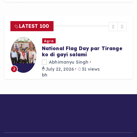
e
ts
re
b
A
o
p
LATEST 100
o
p
k
Agra
National Flag Day par Tirange
ko di gayi salami
Abhimanyu Singh
July 22, 2026
31 views
2