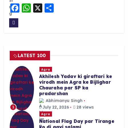
F
W
X
S
a
h
h
c
a
a
e
ts
re
b
A
o
p
LATEST 100
o
p
k
Agra
Akhilesh Yadav ki giraftari ke
virodh mein Agra ke Bijlighar
Chauraha par SP ka
pradarshan
Abhimanyu Singh
July 22, 2026
28 views
1
Agra
National Flag Day par Tirange
ko di gayi salami