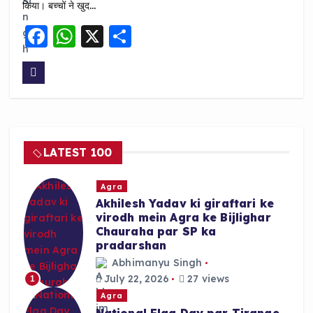
किया। बच्चों ने खुद…
F
W
X
S
a
h
h
c
a
a
e
ts
re
b
A
o
p
LATEST 100
o
p
k
Agra
Akhilesh Yadav ki giraftari ke
virodh mein Agra ke Bijlighar
Chauraha par SP ka
pradarshan
Abhimanyu Singh
July 22, 2026
27 views
1
Agra
National Flag Day par Tirange