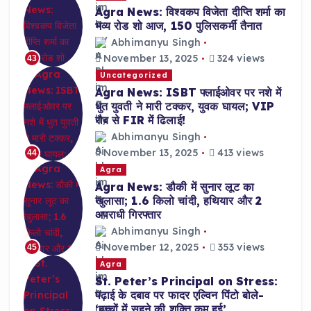
Agra News: विश्वकप विजेता दीप्ति शर्मा का
भव्य रोड शो आज, 150 पुलिसकर्मी तैनात
Abhimanyu Singh
November 13, 2025
324 views
43
Uncategorized
Agra News: ISBT फ्लाईओवर पर नशे में
धुत युवती ने मारी टक्कर, युवक घायल; VIP
रौब से FIR में ढिलाई!
Abhimanyu Singh
November 13, 2025
413 views
44
Agra
Agra News: डौकी में सुनार लूट का
खुलासा; 1.6 किलो चांदी, हथियार और 2
अपराधी गिरफ्तार
Abhimanyu Singh
November 12, 2025
353 views
45
Agra
St. Peter’s Principal on Stress:
पढ़ाई के दबाव पर फादर एल्विन पिंटो बोले-
‘बच्चों में सहने की शक्ति कम हुई’