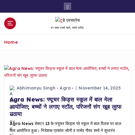
S
k
i
p
हर खबर सबसे पहले, सबसे सटीक
t
o
Home
c
o
n
t
e
n
t
Abhimanyu Singh
Agra
November 14, 2025
Agra News: फ्यूचर किड्स स्कूल में बाल मेला
आयोजित; बच्चों ने लगाए स्टॉल, परिजनों संग खूब लुत्फ
उठाया
Agra News सेक्टर 13 के फ्यूचर किड्स प्ले स्कूल में बाल दिवस पर बाल
मेला आयोजित हुआ। निदेशक प्रशांत सोनी व पार्षद गौरव शर्मा ने शुभारंभ