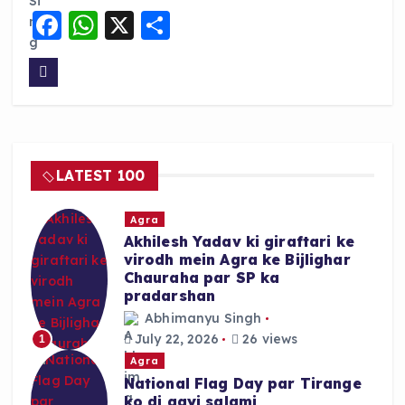
F
W
X
S
a
h
h
c
a
a
e
ts
re
b
A
o
p
LATEST 100
o
p
k
Agra
Akhilesh Yadav ki giraftari ke
virodh mein Agra ke Bijlighar
Chauraha par SP ka
pradarshan
Abhimanyu Singh
July 22, 2026
26 views
1
Agra
National Flag Day par Tirange
ko di gayi salami