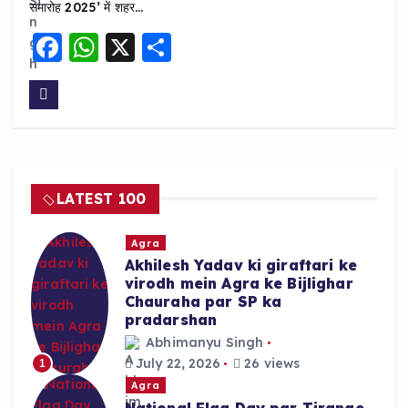
समारोह 2025’ में शहर…
F
W
X
S
a
h
h
c
a
a
e
ts
re
b
A
o
p
LATEST 100
o
p
k
Agra
Akhilesh Yadav ki giraftari ke
virodh mein Agra ke Bijlighar
Chauraha par SP ka
pradarshan
Abhimanyu Singh
July 22, 2026
26 views
1
Agra
National Flag Day par Tirange