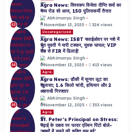
Agra News: विश्वकप विजेता दीप्ति शर्मा का
भव्य रोड शो आज, 150 पुलिसकर्मी तैनात
Abhimanyu Singh
November 13, 2025
324 views
43
Uncategorized
Agra News: ISBT फ्लाईओवर पर नशे में
धुत युवती ने मारी टक्कर, युवक घायल; VIP
रौब से FIR में ढिलाई!
Abhimanyu Singh
November 13, 2025
413 views
44
Agra
Agra News: डौकी में सुनार लूट का
खुलासा; 1.6 किलो चांदी, हथियार और 2
अपराधी गिरफ्तार
Abhimanyu Singh
November 12, 2025
353 views
45
Agra
St. Peter’s Principal on Stress:
पढ़ाई के दबाव पर फादर एल्विन पिंटो बोले-
‘बच्चों में सहने की शक्ति कम हुई’