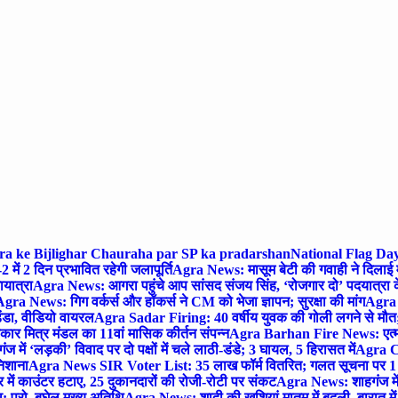
gra ke Bijlighar Chauraha par SP ka pradarshan
National Flag Day
में 2 दिन प्रभावित रहेगी जलापूर्ति
Agra News: मासूम बेटी की गवाही ने दिलाई 
यात्रा
Agra News: आगरा पहुंचे आप सांसद संजय सिंह, ‘रोजगार दो’ पदयात्रा के
gra News: गिग वर्कर्स और हॉकर्स ने CM को भेजा ज्ञापन; सुरक्षा की मांग
Agra P
ंडा, वीडियो वायरल
Agra Sadar Firing: 40 वर्षीय युवक की गोली लगने से मौत; 
 मित्र मंडल का 11वां मासिक कीर्तन संपन्न
Agra Barhan Fire News: एत्मा
में ‘लड़की’ विवाद पर दो पक्षों में चले लाठी-डंडे; 3 घायल, 5 हिरासत में
Agra Cri
निशाना
Agra News SIR Voter List: 35 लाख फॉर्म वितरित; गलत सूचना पर 1
ं काउंटर हटाए, 25 दुकानदारों की रोजी-रोटी पर संकट
Agra News: शाहगंज में
 प्रो. बघेल मुख्य अतिथि
Agra News: शादी की खुशियां मातम में बदली, बारात में 