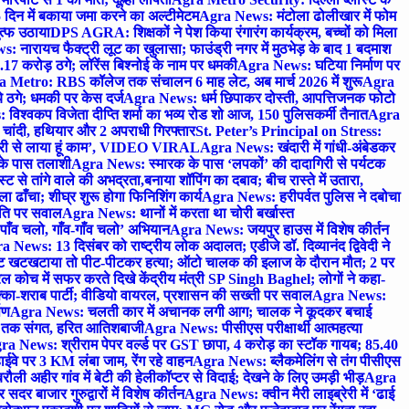
 दिन में बकाया जमा करने का अल्टीमेटम
Agra News: मंटोला ढोलीखार में फोम
ुत्फ उठाया
DPS AGRA: शिक्षकों ने पेश किया रंगारंग कार्यक्रम, बच्चों को मिला
 नारायच फैक्ट्री लूट का खुलासा; फाउंड्री नगर में मुठभेड़ के बाद 1 बदमाश
 करोड़ ठगे; लॉरेंस बिश्नोई के नाम पर धमकी
Agra News: घटिया निर्माण पर
 Metro: RBS कॉलेज तक संचालन 6 माह लेट, अब मार्च 2026 में शुरू
Agra
 ठगे; धमकी पर केस दर्ज
Agra News: धर्म छिपाकर दोस्ती, आपत्तिजनक फोटो
िश्वकप विजेता दीप्ति शर्मा का भव्य रोड शो आज, 150 पुलिसकर्मी तैनात
Agra
चांदी, हथियार और 2 अपराधी गिरफ्तार
St. Peter’s Principal on Stress:
ंत्री से लाया हूं काम’, VIDEO VIRAL
Agra News: खंदारी में गांधी-अंबेडकर
 के पास तलाशी
Agra News: स्मारक के पास ‘लपकों’ की दादागिरी से पर्यटक
े तांगे वाले की अभद्रता,बनाया शॉपिंग का दबाव; बीच रास्ते में उतारा,
 ढाँचा; शीघ्र शुरू होगा फिनिशिंग कार्य
Agra News: हरीपर्वत पुलिस ने दबोचा
थिति पर सवाल
Agra News: थानों में करता था चोरी बर्खास्त
ाँव चलो, गाँव-गाँव चलो’ अभियान
Agra News: जयपुर हाउस में विशेष कीर्तन
 News: 13 दिसंबर को राष्ट्रीय लोक अदालत; एडीजे डॉ. दिव्यानंद द्विवेदी ने
 खटखटाया तो पीट-पीटकर हत्या; ऑटो चालक की इलाज के दौरान मौत; 2 पर
ोच में सफर करते दिखे केंद्रीय मंत्री SP Singh Baghel; लोगों ने कहा-
का-शराब पार्टी; वीडियो वायरल, प्रशासन की सख्ती पर सवाल
Agra News:
पण
Agra News: चलती कार में अचानक लगी आग; चालक ने कूदकर बचाई
जे तक संगत, हरित आतिशबाजी
Agra News: पीसीएस परीक्षार्थी आत्महत्या
ra News: श्रीराम पेपर वर्ल्ड पर GST छापा, 4 करोड़ का स्टॉक गायब; 85.40
वे पर 3 KM लंबा जाम, रेंग रहे वाहन
Agra News: ब्लैकमेलिंग से तंग पीसीएस
ी अहीर गांव में बेटी की हेलीकॉप्टर से विदाई; देखने के लिए उमड़ी भीड़
Agra
 बाजार गुरुद्वारों में विशेष कीर्तन
Agra News: क्वीन मैरी लाइब्रेरी में ‘ढाई