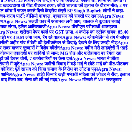
 News: 13 दिसंबर को राष्ट्रीय लोक अदालत; एडीजे डॉ. दिव्यानंद द्विवेदी ने
 खटखटाया तो पीट-पीटकर हत्या; ऑटो चालक की इलाज के दौरान मौत; 2 पर
ोच में सफर करते दिखे केंद्रीय मंत्री SP Singh Baghel; लोगों ने कहा-
का-शराब पार्टी; वीडियो वायरल, प्रशासन की सख्ती पर सवाल
Agra News:
पण
Agra News: चलती कार में अचानक लगी आग; चालक ने कूदकर बचाई
जे तक संगत, हरित आतिशबाजी
Agra News: पीसीएस परीक्षार्थी आत्महत्या
ra News: श्रीराम पेपर वर्ल्ड पर GST छापा, 4 करोड़ का स्टॉक गायब; 85.40
वे पर 3 KM लंबा जाम, रेंग रहे वाहन
Agra News: ब्लैकमेलिंग से तंग पीसीएस
ी अहीर गांव में बेटी की हेलीकॉप्टर से विदाई; देखने के लिए उमड़ी भीड़
Agra
 बाजार गुरुद्वारों में विशेष कीर्तन
Agra News: क्वीन मैरी लाइब्रेरी में ‘ढाई
ोत्थान एकादशी पर शादियों से जाम; MG रोड और फतेहाबाद पर रेंगता रहा
ं की टैक्स चोरी, 7 कारोबारियों पर केस दर्ज
Agra News: भारत ने जीता
ारी में जुटे
Agra News: जमीनी विवाद में बड़े भाई ने छोटे भाई को पीट-पीटकर
कोशिश; पूर्व सांसद को सिख समाज के विरोध पर लौटना पड़ा
Agra News:
ए शामिल
Agra News: हाईवे किनारे खड़ी गर्भवती महिला को लोडर ने रौंदा, इलाज
टे बाद मिला शव, सेना की ली गई मदद
Agra News: मॉस्को में MP राजकुमार