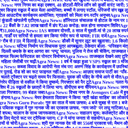
News: नगर निगम का बड़ा एक्शन, 48 होटलों-मैरिज लॉन को कुर्की वारंट जारी; 5
र किड्स स्कूल में बाल मेला आयोजित; बच्चों ने लगाए स्टॉल, परिजनों संग खूब ल
टेल आउटरीच कार्यक्रम आयोजित; ग्राहकों को मिला वन-स्टॉप अनुभव
Agra News:
कुंडली खंगालेगी एटीएस
Agra News: हॉस्पिटल संचालक से होटल के नाम पर 1.17
22 बैंकों के 7.82 लाख खातों में डंप ₹240 करोड़; कल होगा समाधान शिविर
Agra
ो ₹31,000
Agra News: IAS बताकर दोस्ती, 8 साल में युवती-मां से 20 लाख रुपये
ा, गार्डों पर सरियों से हमला कर किया गंभीर रूप से घायल; FIR दर्ज
Agra News: व
 रौब से FIR में ढिलाई!
Agra News: डौकी में सुनार लूट का खुलासा; 1.6 किलो 
 News: घटिया निर्माण पर विधायक पुत्र आगबबूला; ठेकेदार बोला- ‘परिवहन म
िल्ली धमाके के बाद आगरा का ‘पप्पू’ घायल; पुलिस ने तेज की चेकिंग, ताजमहल
ेशनल फिल्म फेस्टिवल का पोस्टर विमोचन
Agra News: ताजमहल देखने आए टूरिस्ट स
 महिला जेसीबी पर चढ़ी
Agra News: 1 वर्ष में खड़ा हुआ VSPS स्कूल का 3 मंजिला
 News: कब्जा विवाद के आरोपी नेता मंच पर! अरुण सिंह के कार्यक्रम में उपस्
र पर पुताई, रोड शो का रूट फाइनल नहीं
Agra News: आज़ाद समाज पार्टी का ‘पाँव-प
लते ट्रैक्टर पर चढ़ते समय पैर फिसला; युवक की पहिए के नीचे आने से मौत
Agra
 पीड़िता से वकील ने किया दुष्कर्म; गिरफ्तार को पैर टूटे
Agra News: गलत गेट
प में 26 स्कूलों के छात्रों ने लिया भाग; डीपीएस बना चैंपियन
Agra News: जनरल क
ाला गिरफ्तार; 99 बंडल जब्त
Agra News: विभव नगर के Avengers Café में हुक्
 हंगामा
Agra News: मेयर हेमलता दिवाकर ने किया ‘श्री खंडा साहिब’ का लोकार्
ra News Guru Purab: गुरु का ताल में भव्य उत्सव; 4 बजे सुबह से रात 1 ब
 पब्लिक स्कूल में गुरु नानक जी का प्रकाश उत्सव, ‘नाम जपो’ पर लघु नाटिका
Ag
की शपथ; चालान के साथ जागरूकता
Agra News: सहालग शुरू; कलेक्ट्रेट और हाई
लिए मेट्रो रूट पर ट्रैफिक प्लान; CP ने मांगा जनता से सहयोग
Agra News: बरौल
ियों से चोरी
Agra News: श्री गुरु नानक देव जी का 556वां प्रकाश पर्व; मैथन और सदर