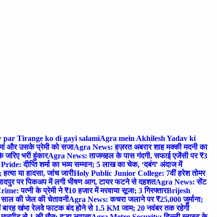
 par Tirange ko di gayi salami
Agra mein Akhilesh Yadav ki
मां और उसके प्रेमी को सजा
Agra News: हज़रत अबरार शाह मक्की मदनी का
 जरिए भरी हुंकार
Agra News: ताजमहल के पास गंदगी, सफाई एजेंसी पर ₹3
ride: दीप्ति शर्मा का भव्य सम्मान; 5 लाख का चेक, ‘दबंग’ अंदाज में
हत्या या हादसा, जांच जारी
Holy Public Junior College: 7वीं हरेश तोमर
दपुर पर पिकअप में लगी भीषण आग, टायर फटने से दहशत
Agra News: सेंट
me: पत्नी के प्रेमी ने ₹10 हजार में मरवाया सूजा; 3 गिरफ्तार
Brijesh
 साल की जेल की चेतावनी
Agra News: कचरा जलाने पर ₹25,000 जुर्माना;
 बारह खंभा रेलवे फाटक बंद होने से 1.5 KM जाम; 20 नवंबर तक रहेगी
मारपीट से 1 की मौत; दूल्हा लापता
Agra Metro Security: दिल्ली ब्लास्ट के