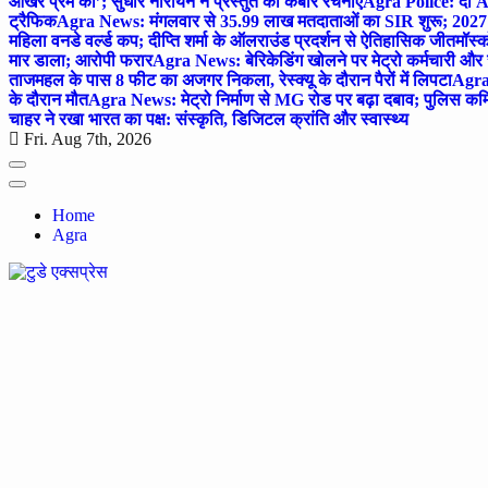
आखर प्रेम का’; सुधीर नारायन ने प्रस्तुत की कबीर रचनाएं
Agra Police: दो AC
ट्रैफिक
Agra News: मंगलवार से 35.99 लाख मतदाताओं का SIR शुरू; 2027 
महिला वनडे वर्ल्ड कप; दीप्ति शर्मा के ऑलराउंड प्रदर्शन से ऐतिहासिक जीत
मॉस्क
मार डाला; आरोपी फरार
Agra News: बेरिकेडिंग खोलने पर मेट्रो कर्मचारी और 
ताजमहल के पास 8 फीट का अजगर निकला, रेस्क्यू के दौरान पैरों में लिपटा
Agra 
के दौरान मौत
Agra News: मेट्रो निर्माण से MG रोड पर बढ़ा दबाव; पुलिस कमि
चाहर ने रखा भारत का पक्ष: संस्कृति, डिजिटल क्रांति और स्वास्थ्य
Fri. Aug 7th, 2026
Home
Agra