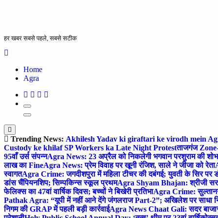
हर खबर सबसे पहले, सबसे सटीक
Home
Agra
Trending News:
Akhilesh Yadav ki giraftari ke virodh mein A
Custody ke khilaf SP Workers ka Late Night Protest
ताजगंज Zone-2 
95वाँ उर्स संपन्न
Agra News: 23 अप्रैल को निकलेगी भगवान परशुराम की शोभा
लाख का Fine
Agra News: प्रेम विवाह पर खूनी रंजिश, साले ने जीजा को रेता
A
स्वागत
Agra Crime: जगदीशपुरा में महिला टीचर की दबंगई; युवती के सिर पर ड
डांस चैंपियनशिप; सिम्पकिन्स स्कूल प्रथम
Agra Shyam Bhajan: श्रीजी सरकार
फेलिक्स का 47वां वार्षिक दिवस; बच्चों ने बिखेरी प्रतिभा
Agra Crime: सुल्तानगंज 
Pathak Agra: “यूपी में नहीं आने देंगे जंगलराज Part-2”; अखिलेश पर साधा 
निगम की GRAP में पहली बड़ी कार्रवाई
Agra News Chaat Gali: सदर बाजार मे
परेशानी
Holy Public School Annual Day: ‘तत्व’ थीम पर 23वां वार्षिकोत्सव;