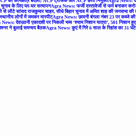
P का कार्यक्षेत्र बदला; ACP ट्रैफिक और ACP छत्ता नियुक्त
Agra News: देव
चुनाव के लिए घर-घर सत्यापन
Agra News: फर्जी दस्तावेजों से फर्म बनाकर करोड़ो
ो से लौटे सांसद राजकुमार चाहर, सीधे बिहार चुनाव में अमित शाह की जनसभा की तैय
स्थानीय लोगों में जमकर मारपीट
Agra News: छावनी बंगला नंबर 23 पर कब्जे की 
News: देवउठनी एकादशी पर निकली भव्य ‘श्याम निशान यात्रा’, 501 निशान हु
श्नर ने बुलाई समन्वय बैठक
Agra News: कुएं में गिरे 6 साल के रिहांश का 31 घं