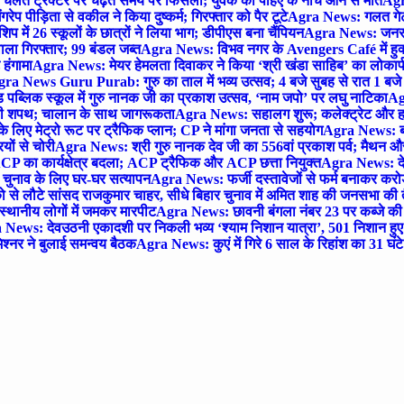
लते ट्रैक्टर पर चढ़ते समय पैर फिसला; युवक की पहिए के नीचे आने से मौत
Agra
 पीड़िता से वकील ने किया दुष्कर्म; गिरफ्तार को पैर टूटे
Agra News: गलत गेट
प में 26 स्कूलों के छात्रों ने लिया भाग; डीपीएस बना चैंपियन
Agra News: जनरल क
ाला गिरफ्तार; 99 बंडल जब्त
Agra News: विभव नगर के Avengers Café में हुक्
 हंगामा
Agra News: मेयर हेमलता दिवाकर ने किया ‘श्री खंडा साहिब’ का लोकार्
ra News Guru Purab: गुरु का ताल में भव्य उत्सव; 4 बजे सुबह से रात 1 ब
 पब्लिक स्कूल में गुरु नानक जी का प्रकाश उत्सव, ‘नाम जपो’ पर लघु नाटिका
Ag
की शपथ; चालान के साथ जागरूकता
Agra News: सहालग शुरू; कलेक्ट्रेट और हाई
लिए मेट्रो रूट पर ट्रैफिक प्लान; CP ने मांगा जनता से सहयोग
Agra News: बरौल
ियों से चोरी
Agra News: श्री गुरु नानक देव जी का 556वां प्रकाश पर्व; मैथन और सदर
P का कार्यक्षेत्र बदला; ACP ट्रैफिक और ACP छत्ता नियुक्त
Agra News: देव
चुनाव के लिए घर-घर सत्यापन
Agra News: फर्जी दस्तावेजों से फर्म बनाकर करोड़ो
ो से लौटे सांसद राजकुमार चाहर, सीधे बिहार चुनाव में अमित शाह की जनसभा की तैय
स्थानीय लोगों में जमकर मारपीट
Agra News: छावनी बंगला नंबर 23 पर कब्जे की 
News: देवउठनी एकादशी पर निकली भव्य ‘श्याम निशान यात्रा’, 501 निशान हु
श्नर ने बुलाई समन्वय बैठक
Agra News: कुएं में गिरे 6 साल के रिहांश का 31 घं