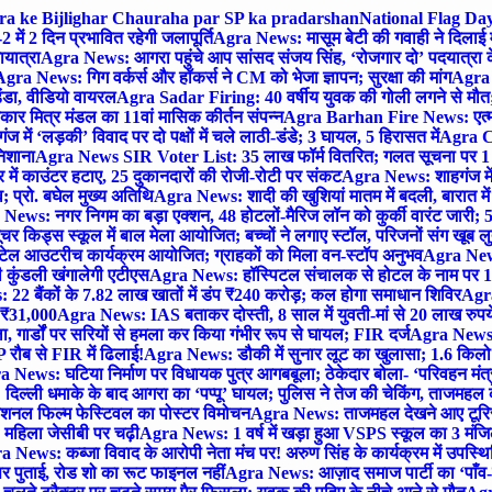
gra ke Bijlighar Chauraha par SP ka pradarshan
National Flag Day
में 2 दिन प्रभावित रहेगी जलापूर्ति
Agra News: मासूम बेटी की गवाही ने दिलाई 
यात्रा
Agra News: आगरा पहुंचे आप सांसद संजय सिंह, ‘रोजगार दो’ पदयात्रा के
gra News: गिग वर्कर्स और हॉकर्स ने CM को भेजा ज्ञापन; सुरक्षा की मांग
Agra P
ंडा, वीडियो वायरल
Agra Sadar Firing: 40 वर्षीय युवक की गोली लगने से मौत; 
 मित्र मंडल का 11वां मासिक कीर्तन संपन्न
Agra Barhan Fire News: एत्मा
में ‘लड़की’ विवाद पर दो पक्षों में चले लाठी-डंडे; 3 घायल, 5 हिरासत में
Agra Cri
निशाना
Agra News SIR Voter List: 35 लाख फॉर्म वितरित; गलत सूचना पर 1
ं काउंटर हटाए, 25 दुकानदारों की रोजी-रोटी पर संकट
Agra News: शाहगंज में
 प्रो. बघेल मुख्य अतिथि
Agra News: शादी की खुशियां मातम में बदली, बारात में 
News: नगर निगम का बड़ा एक्शन, 48 होटलों-मैरिज लॉन को कुर्की वारंट जारी; 5
र किड्स स्कूल में बाल मेला आयोजित; बच्चों ने लगाए स्टॉल, परिजनों संग खूब ल
टेल आउटरीच कार्यक्रम आयोजित; ग्राहकों को मिला वन-स्टॉप अनुभव
Agra News:
कुंडली खंगालेगी एटीएस
Agra News: हॉस्पिटल संचालक से होटल के नाम पर 1.17
22 बैंकों के 7.82 लाख खातों में डंप ₹240 करोड़; कल होगा समाधान शिविर
Agra
ो ₹31,000
Agra News: IAS बताकर दोस्ती, 8 साल में युवती-मां से 20 लाख रुपये
ा, गार्डों पर सरियों से हमला कर किया गंभीर रूप से घायल; FIR दर्ज
Agra News: व
 रौब से FIR में ढिलाई!
Agra News: डौकी में सुनार लूट का खुलासा; 1.6 किलो 
 News: घटिया निर्माण पर विधायक पुत्र आगबबूला; ठेकेदार बोला- ‘परिवहन म
िल्ली धमाके के बाद आगरा का ‘पप्पू’ घायल; पुलिस ने तेज की चेकिंग, ताजमहल
ेशनल फिल्म फेस्टिवल का पोस्टर विमोचन
Agra News: ताजमहल देखने आए टूरिस्ट स
 महिला जेसीबी पर चढ़ी
Agra News: 1 वर्ष में खड़ा हुआ VSPS स्कूल का 3 मंजिला
 News: कब्जा विवाद के आरोपी नेता मंच पर! अरुण सिंह के कार्यक्रम में उपस्
र पर पुताई, रोड शो का रूट फाइनल नहीं
Agra News: आज़ाद समाज पार्टी का ‘पाँव-प