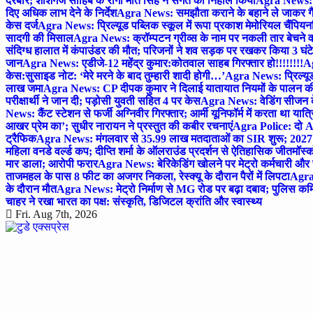
दरबार; शीशगंज साहिब के रागी मीत सिंह ने संगत को निहाल किया
Agra News: च
दिए अधिक लाभ देने के निर्देश
Agra News: समझौता कराने के बहाने ले जाकर गैंगरेप
केस दर्ज
Agra News: प्रिल्यूड पब्लिक स्कूल में रूपा प्रकाश मेमोरियल चैंपियनशि
सादगी की मिसाल
Agra News: क्रॉम्पटन ग्रीव्स के नाम पर नकली तार बेचने व
संदिग्ध हालात में कंपाउंडर की मौत; परिजनों ने शव सड़क पर रखकर किया 3 घंटे
जान
Agra News: एडीजे-12 महेंद्र कुमार:कोतवाल साहब गिरफ्तार हो!!!!!!!!
Ag
केस:सुसाइड नोट: ‘मेरे मरने के बाद तुम्हारी शादी होगी…’
Agra News: प्रिल्यूड
लाख जमा
Agra News: CP दीपक कुमार ने दिलाई यातायात नियमों के पालन 
परीक्षार्थी ने जान दी; पड़ोसी युवती सहित 4 पर केस
Agra News: वेडिंग सीजन के 
News: कैंट स्टेशन से फर्जी अग्निवीर गिरफ्तार; आर्मी यूनिफॉर्म में करता था यात्र
आखर प्रेम का’; सुधीर नारायन ने प्रस्तुत की कबीर रचनाएं
Agra Police: दो AC
ट्रैफिक
Agra News: मंगलवार से 35.99 लाख मतदाताओं का SIR शुरू; 2027 
महिला वनडे वर्ल्ड कप; दीप्ति शर्मा के ऑलराउंड प्रदर्शन से ऐतिहासिक जीत
मॉस्क
मार डाला; आरोपी फरार
Agra News: बेरिकेडिंग खोलने पर मेट्रो कर्मचारी और 
ताजमहल के पास 8 फीट का अजगर निकला, रेस्क्यू के दौरान पैरों में लिपटा
Agra 
के दौरान मौत
Agra News: मेट्रो निर्माण से MG रोड पर बढ़ा दबाव; पुलिस कमि
चाहर ने रखा भारत का पक्ष: संस्कृति, डिजिटल क्रांति और स्वास्थ्य
Fri. Aug 7th, 2026