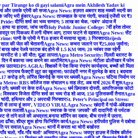
 par Tirange ko di gayi salami
Agra mein Akhilesh Yadav ki
मां और उसके प्रेमी को सजा
Agra News: हज़रत अबरार शाह मक्की मदनी का
 जरिए भरी हुंकार
Agra News: ताजमहल के पास गंदगी, सफाई एजेंसी पर ₹3
ride: दीप्ति शर्मा का भव्य सम्मान; 5 लाख का चेक, ‘दबंग’ अंदाज में
हत्या या हादसा, जांच जारी
Holy Public Junior College: 7वीं हरेश तोमर
दपुर पर पिकअप में लगी भीषण आग, टायर फटने से दहशत
Agra News: सेंट
me: पत्नी के प्रेमी ने ₹10 हजार में मरवाया सूजा; 3 गिरफ्तार
Brijesh
 साल की जेल की चेतावनी
Agra News: कचरा जलाने पर ₹25,000 जुर्माना;
 बारह खंभा रेलवे फाटक बंद होने से 1.5 KM जाम; 20 नवंबर तक रहेगी
मारपीट से 1 की मौत; दूल्हा लापता
Agra Metro Security: दिल्ली ब्लास्ट के
 दिन में बकाया जमा करने का अल्टीमेटम
Agra News: मंटोला ढोलीखार में फोम
ुत्फ उठाया
DPS AGRA: शिक्षकों ने पेश किया रंगारंग कार्यक्रम, बच्चों को मिला
 नारायच फैक्ट्री लूट का खुलासा; फाउंड्री नगर में मुठभेड़ के बाद 1 बदमाश
 करोड़ ठगे; लॉरेंस बिश्नोई के नाम पर धमकी
Agra News: घटिया निर्माण पर
 Metro: RBS कॉलेज तक संचालन 6 माह लेट, अब मार्च 2026 में शुरू
Agra
 ठगे; धमकी पर केस दर्ज
Agra News: धर्म छिपाकर दोस्ती, आपत्तिजनक फोटो
िश्वकप विजेता दीप्ति शर्मा का भव्य रोड शो आज, 150 पुलिसकर्मी तैनात
Agra
चांदी, हथियार और 2 अपराधी गिरफ्तार
St. Peter’s Principal on Stress:
ंत्री से लाया हूं काम’, VIDEO VIRAL
Agra News: खंदारी में गांधी-अंबेडकर
 के पास तलाशी
Agra News: स्मारक के पास ‘लपकों’ की दादागिरी से पर्यटक
े तांगे वाले की अभद्रता,बनाया शॉपिंग का दबाव; बीच रास्ते में उतारा,
 ढाँचा; शीघ्र शुरू होगा फिनिशिंग कार्य
Agra News: हरीपर्वत पुलिस ने दबोचा
थिति पर सवाल
Agra News: थानों में करता था चोरी बर्खास्त
ाँव चलो, गाँव-गाँव चलो’ अभियान
Agra News: जयपुर हाउस में विशेष कीर्तन