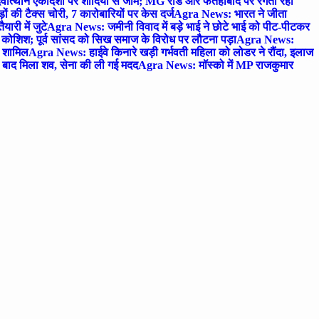
ोत्थान एकादशी पर शादियों से जाम; MG रोड और फतेहाबाद पर रेंगता रहा
ं की टैक्स चोरी, 7 कारोबारियों पर केस दर्ज
Agra News: भारत ने जीता
ारी में जुटे
Agra News: जमीनी विवाद में बड़े भाई ने छोटे भाई को पीट-पीटकर
कोशिश; पूर्व सांसद को सिख समाज के विरोध पर लौटना पड़ा
Agra News:
ए शामिल
Agra News: हाईवे किनारे खड़ी गर्भवती महिला को लोडर ने रौंदा, इलाज
टे बाद मिला शव, सेना की ली गई मदद
Agra News: मॉस्को में MP राजकुमार