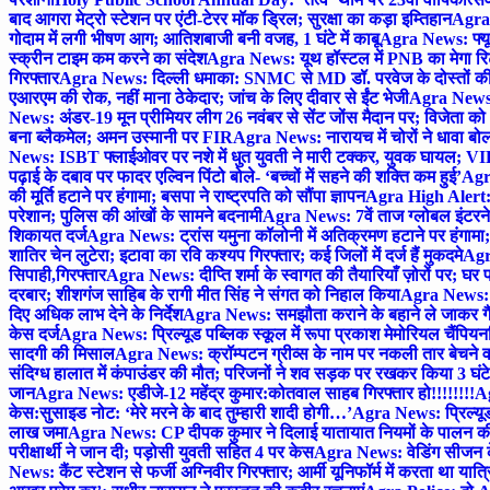
बाद आगरा मेट्रो स्टेशन पर एंटी-टेरर मॉक ड्रिल; सुरक्षा का कड़ा इम्तिहान
Agra 
गोदाम में लगी भीषण आग; आतिशबाजी बनी वजह, 1 घंटे में काबू
Agra News: फ्यूच
स्क्रीन टाइम कम करने का संदेश
Agra News: यूथ हॉस्टल में PNB का मेगा रि
गिरफ्तार
Agra News: दिल्ली धमाका: SNMC से MD डॉ. परवेज के दोस्तों की 
एआरएम की रोक, नहीं माना ठेकेदार; जांच के लिए दीवार से ईंट भेजी
Agra News: 
News: अंडर-19 मून प्रीमियर लीग 26 नवंबर से सेंट जोंस मैदान पर; विजेता क
बना ब्लैकमेल; अमन उस्मानी पर FIR
Agra News: नारायच में चोरों ने धावा बोल
News: ISBT फ्लाईओवर पर नशे में धुत युवती ने मारी टक्कर, युवक घायल; VIP
पढ़ाई के दबाव पर फादर एल्विन पिंटो बोले- ‘बच्चों में सहने की शक्ति कम हुई’
Agra
की मूर्ति हटाने पर हंगामा; बसपा ने राष्ट्रपति को सौंपा ज्ञापन
Agra High Alert: द
परेशान; पुलिस की आंखों के सामने बदनामी
Agra News: 7वें ताज ग्लोबल इंटरन
शिकायत दर्ज
Agra News: ट्रांस यमुना कॉलोनी में अतिक्रमण हटाने पर हंगामा;
शातिर चेन लुटेरा; इटावा का रवि कश्यप गिरफ्तार; कई जिलों में दर्ज हैं मुकदमे
Agra
सिपाही,गिरफ्तार
Agra News: दीप्ति शर्मा के स्वागत की तैयारियाँ ज़ोरों पर; घ
दरबार; शीशगंज साहिब के रागी मीत सिंह ने संगत को निहाल किया
Agra News: च
दिए अधिक लाभ देने के निर्देश
Agra News: समझौता कराने के बहाने ले जाकर गैंगरेप
केस दर्ज
Agra News: प्रिल्यूड पब्लिक स्कूल में रूपा प्रकाश मेमोरियल चैंपियनशि
सादगी की मिसाल
Agra News: क्रॉम्पटन ग्रीव्स के नाम पर नकली तार बेचने व
संदिग्ध हालात में कंपाउंडर की मौत; परिजनों ने शव सड़क पर रखकर किया 3 घंटे
जान
Agra News: एडीजे-12 महेंद्र कुमार:कोतवाल साहब गिरफ्तार हो!!!!!!!!
Ag
केस:सुसाइड नोट: ‘मेरे मरने के बाद तुम्हारी शादी होगी…’
Agra News: प्रिल्यूड
लाख जमा
Agra News: CP दीपक कुमार ने दिलाई यातायात नियमों के पालन 
परीक्षार्थी ने जान दी; पड़ोसी युवती सहित 4 पर केस
Agra News: वेडिंग सीजन के 
News: कैंट स्टेशन से फर्जी अग्निवीर गिरफ्तार; आर्मी यूनिफॉर्म में करता था यात्र