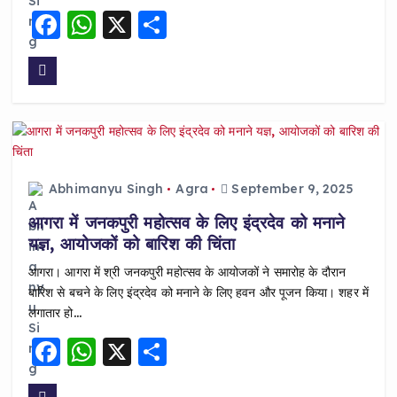
F
W
X
S
a
h
h
c
a
a
e
ts
re
b
A
o
p
o
p
Abhimanyu Singh
Agra
September 9, 2025
k
आगरा में जनकपुरी महोत्सव के लिए इंद्रदेव को मनाने
यज्ञ, आयोजकों को बारिश की चिंता
आगरा। आगरा में श्री जनकपुरी महोत्सव के आयोजकों ने समारोह के दौरान
बारिश से बचने के लिए इंद्रदेव को मनाने के लिए हवन और पूजन किया। शहर में
लगातार हो…
F
W
X
S
a
h
h