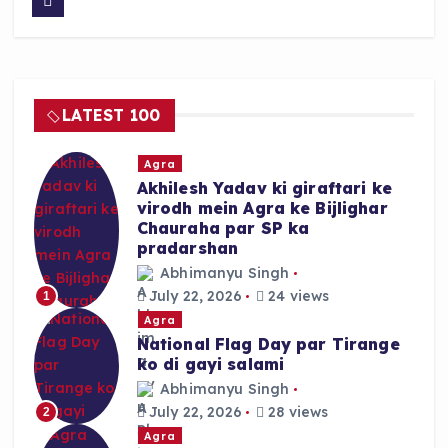
c
a
a
e
ts
re
b
A
o
p
LATEST 100
o
p
k
Agra
Akhilesh Yadav ki giraftari ke
virodh mein Agra ke Bijlighar
Chauraha par SP ka
pradarshan
Abhimanyu Singh
July 22, 2026
24 views
1
Agra
National Flag Day par Tirange
ko di gayi salami
Abhimanyu Singh
July 22, 2026
28 views
2
Agra