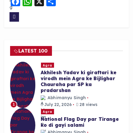
F
W
X
S
a
h
h
c
a
a
e
ts
re
b
A
o
p
LATEST 100
o
p
k
Agra
Akhilesh Yadav ki giraftari ke
virodh mein Agra ke Bijlighar
Chauraha par SP ka
pradarshan
Abhimanyu Singh
July 22, 2026
28 views
1
Agra
National Flag Day par Tirange
ko di gayi salami
Abhimanyu Singh