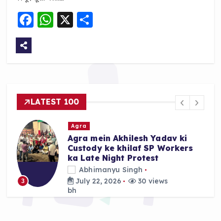
F
W
X
S
a
h
h
c
a
a
e
ts
re
b
A
o
p
LATEST 100
o
p
k
Agra
Agra mein Akhilesh Yadav ki
Custody ke khilaf SP Workers
ka Late Night Protest
Abhimanyu Singh
July 22, 2026
30 views
3