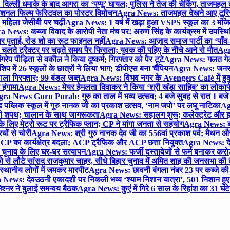
िल्ली धमाके के बाद आगरा का ‘पप्पू’ घायल; पुलिस ने तेज की चेकिंग, ताजमहल
ेशनल फिल्म फेस्टिवल का पोस्टर विमोचन
Agra News: ताजमहल देखने आए टूरिस्ट स
 महिला जेसीबी पर चढ़ी
Agra News: 1 वर्ष में खड़ा हुआ VSPS स्कूल का 3 मंजिला
 News: कब्जा विवाद के आरोपी नेता मंच पर! अरुण सिंह के कार्यक्रम में उपस्
र पर पुताई, रोड शो का रूट फाइनल नहीं
Agra News: आज़ाद समाज पार्टी का ‘पाँव-प
लते ट्रैक्टर पर चढ़ते समय पैर फिसला; युवक की पहिए के नीचे आने से मौत
Agra
 पीड़िता से वकील ने किया दुष्कर्म; गिरफ्तार को पैर टूटे
Agra News: गलत गेट
प में 26 स्कूलों के छात्रों ने लिया भाग; डीपीएस बना चैंपियन
Agra News: जनरल क
ाला गिरफ्तार; 99 बंडल जब्त
Agra News: विभव नगर के Avengers Café में हुक्
 हंगामा
Agra News: मेयर हेमलता दिवाकर ने किया ‘श्री खंडा साहिब’ का लोकार्
ra News Guru Purab: गुरु का ताल में भव्य उत्सव; 4 बजे सुबह से रात 1 ब
 पब्लिक स्कूल में गुरु नानक जी का प्रकाश उत्सव, ‘नाम जपो’ पर लघु नाटिका
Ag
की शपथ; चालान के साथ जागरूकता
Agra News: सहालग शुरू; कलेक्ट्रेट और हाई
लिए मेट्रो रूट पर ट्रैफिक प्लान; CP ने मांगा जनता से सहयोग
Agra News: बरौल
ियों से चोरी
Agra News: श्री गुरु नानक देव जी का 556वां प्रकाश पर्व; मैथन और सदर
P का कार्यक्षेत्र बदला; ACP ट्रैफिक और ACP छत्ता नियुक्त
Agra News: देव
चुनाव के लिए घर-घर सत्यापन
Agra News: फर्जी दस्तावेजों से फर्म बनाकर करोड़ो
ो से लौटे सांसद राजकुमार चाहर, सीधे बिहार चुनाव में अमित शाह की जनसभा की तैय
स्थानीय लोगों में जमकर मारपीट
Agra News: छावनी बंगला नंबर 23 पर कब्जे की 
News: देवउठनी एकादशी पर निकली भव्य ‘श्याम निशान यात्रा’, 501 निशान हु
श्नर ने बुलाई समन्वय बैठक
Agra News: कुएं में गिरे 6 साल के रिहांश का 31 घं