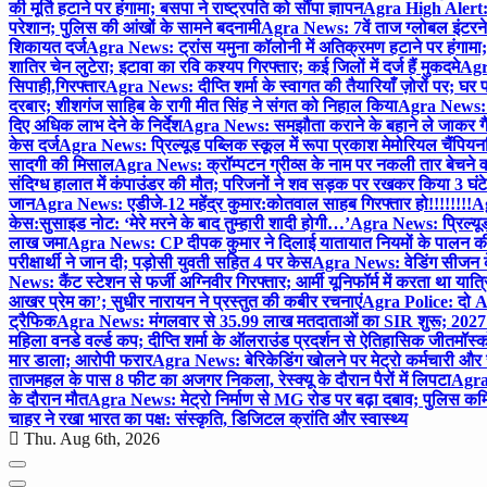
की मूर्ति हटाने पर हंगामा; बसपा ने राष्ट्रपति को सौंपा ज्ञापन
Agra High Alert: द
परेशान; पुलिस की आंखों के सामने बदनामी
Agra News: 7वें ताज ग्लोबल इंटरन
शिकायत दर्ज
Agra News: ट्रांस यमुना कॉलोनी में अतिक्रमण हटाने पर हंगामा;
शातिर चेन लुटेरा; इटावा का रवि कश्यप गिरफ्तार; कई जिलों में दर्ज हैं मुकदमे
Agra
सिपाही,गिरफ्तार
Agra News: दीप्ति शर्मा के स्वागत की तैयारियाँ ज़ोरों पर; घ
दरबार; शीशगंज साहिब के रागी मीत सिंह ने संगत को निहाल किया
Agra News: च
दिए अधिक लाभ देने के निर्देश
Agra News: समझौता कराने के बहाने ले जाकर गैंगरेप
केस दर्ज
Agra News: प्रिल्यूड पब्लिक स्कूल में रूपा प्रकाश मेमोरियल चैंपियनशि
सादगी की मिसाल
Agra News: क्रॉम्पटन ग्रीव्स के नाम पर नकली तार बेचने व
संदिग्ध हालात में कंपाउंडर की मौत; परिजनों ने शव सड़क पर रखकर किया 3 घंटे
जान
Agra News: एडीजे-12 महेंद्र कुमार:कोतवाल साहब गिरफ्तार हो!!!!!!!!
Ag
केस:सुसाइड नोट: ‘मेरे मरने के बाद तुम्हारी शादी होगी…’
Agra News: प्रिल्यूड
लाख जमा
Agra News: CP दीपक कुमार ने दिलाई यातायात नियमों के पालन 
परीक्षार्थी ने जान दी; पड़ोसी युवती सहित 4 पर केस
Agra News: वेडिंग सीजन के 
News: कैंट स्टेशन से फर्जी अग्निवीर गिरफ्तार; आर्मी यूनिफॉर्म में करता था यात्र
आखर प्रेम का’; सुधीर नारायन ने प्रस्तुत की कबीर रचनाएं
Agra Police: दो AC
ट्रैफिक
Agra News: मंगलवार से 35.99 लाख मतदाताओं का SIR शुरू; 2027 
महिला वनडे वर्ल्ड कप; दीप्ति शर्मा के ऑलराउंड प्रदर्शन से ऐतिहासिक जीत
मॉस्क
मार डाला; आरोपी फरार
Agra News: बेरिकेडिंग खोलने पर मेट्रो कर्मचारी और 
ताजमहल के पास 8 फीट का अजगर निकला, रेस्क्यू के दौरान पैरों में लिपटा
Agra 
के दौरान मौत
Agra News: मेट्रो निर्माण से MG रोड पर बढ़ा दबाव; पुलिस कमि
चाहर ने रखा भारत का पक्ष: संस्कृति, डिजिटल क्रांति और स्वास्थ्य
Thu. Aug 6th, 2026