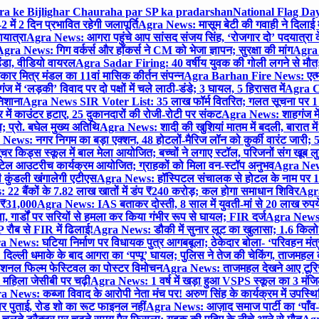
gra ke Bijlighar Chauraha par SP ka pradarshan
National Flag Day
में 2 दिन प्रभावित रहेगी जलापूर्ति
Agra News: मासूम बेटी की गवाही ने दिलाई 
यात्रा
Agra News: आगरा पहुंचे आप सांसद संजय सिंह, ‘रोजगार दो’ पदयात्रा के
gra News: गिग वर्कर्स और हॉकर्स ने CM को भेजा ज्ञापन; सुरक्षा की मांग
Agra P
ंडा, वीडियो वायरल
Agra Sadar Firing: 40 वर्षीय युवक की गोली लगने से मौत; 
 मित्र मंडल का 11वां मासिक कीर्तन संपन्न
Agra Barhan Fire News: एत्मा
में ‘लड़की’ विवाद पर दो पक्षों में चले लाठी-डंडे; 3 घायल, 5 हिरासत में
Agra Cri
निशाना
Agra News SIR Voter List: 35 लाख फॉर्म वितरित; गलत सूचना पर 1
ं काउंटर हटाए, 25 दुकानदारों की रोजी-रोटी पर संकट
Agra News: शाहगंज में
 प्रो. बघेल मुख्य अतिथि
Agra News: शादी की खुशियां मातम में बदली, बारात में 
News: नगर निगम का बड़ा एक्शन, 48 होटलों-मैरिज लॉन को कुर्की वारंट जारी; 5
र किड्स स्कूल में बाल मेला आयोजित; बच्चों ने लगाए स्टॉल, परिजनों संग खूब ल
टेल आउटरीच कार्यक्रम आयोजित; ग्राहकों को मिला वन-स्टॉप अनुभव
Agra News:
कुंडली खंगालेगी एटीएस
Agra News: हॉस्पिटल संचालक से होटल के नाम पर 1.17
22 बैंकों के 7.82 लाख खातों में डंप ₹240 करोड़; कल होगा समाधान शिविर
Agra
ो ₹31,000
Agra News: IAS बताकर दोस्ती, 8 साल में युवती-मां से 20 लाख रुपये
ा, गार्डों पर सरियों से हमला कर किया गंभीर रूप से घायल; FIR दर्ज
Agra News: व
 रौब से FIR में ढिलाई!
Agra News: डौकी में सुनार लूट का खुलासा; 1.6 किलो 
 News: घटिया निर्माण पर विधायक पुत्र आगबबूला; ठेकेदार बोला- ‘परिवहन म
िल्ली धमाके के बाद आगरा का ‘पप्पू’ घायल; पुलिस ने तेज की चेकिंग, ताजमहल
ेशनल फिल्म फेस्टिवल का पोस्टर विमोचन
Agra News: ताजमहल देखने आए टूरिस्ट स
 महिला जेसीबी पर चढ़ी
Agra News: 1 वर्ष में खड़ा हुआ VSPS स्कूल का 3 मंजिला
 News: कब्जा विवाद के आरोपी नेता मंच पर! अरुण सिंह के कार्यक्रम में उपस्
र पर पुताई, रोड शो का रूट फाइनल नहीं
Agra News: आज़ाद समाज पार्टी का ‘पाँव-प