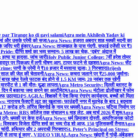
 par Tirange ko di gayi salami
Agra mein Akhilesh Yadav ki
मां और उसके प्रेमी को सजा
Agra News: हज़रत अबरार शाह मक्की मदनी का
 जरिए भरी हुंकार
Agra News: ताजमहल के पास गंदगी, सफाई एजेंसी पर ₹3
ride: दीप्ति शर्मा का भव्य सम्मान; 5 लाख का चेक, ‘दबंग’ अंदाज में
हत्या या हादसा, जांच जारी
Holy Public Junior College: 7वीं हरेश तोमर
दपुर पर पिकअप में लगी भीषण आग, टायर फटने से दहशत
Agra News: सेंट
me: पत्नी के प्रेमी ने ₹10 हजार में मरवाया सूजा; 3 गिरफ्तार
Brijesh
 साल की जेल की चेतावनी
Agra News: कचरा जलाने पर ₹25,000 जुर्माना;
 बारह खंभा रेलवे फाटक बंद होने से 1.5 KM जाम; 20 नवंबर तक रहेगी
मारपीट से 1 की मौत; दूल्हा लापता
Agra Metro Security: दिल्ली ब्लास्ट के
 दिन में बकाया जमा करने का अल्टीमेटम
Agra News: मंटोला ढोलीखार में फोम
ुत्फ उठाया
DPS AGRA: शिक्षकों ने पेश किया रंगारंग कार्यक्रम, बच्चों को मिला
 नारायच फैक्ट्री लूट का खुलासा; फाउंड्री नगर में मुठभेड़ के बाद 1 बदमाश
 करोड़ ठगे; लॉरेंस बिश्नोई के नाम पर धमकी
Agra News: घटिया निर्माण पर
 Metro: RBS कॉलेज तक संचालन 6 माह लेट, अब मार्च 2026 में शुरू
Agra
 ठगे; धमकी पर केस दर्ज
Agra News: धर्म छिपाकर दोस्ती, आपत्तिजनक फोटो
िश्वकप विजेता दीप्ति शर्मा का भव्य रोड शो आज, 150 पुलिसकर्मी तैनात
Agra
चांदी, हथियार और 2 अपराधी गिरफ्तार
St. Peter’s Principal on Stress:
ंत्री से लाया हूं काम’, VIDEO VIRAL
Agra News: खंदारी में गांधी-अंबेडकर