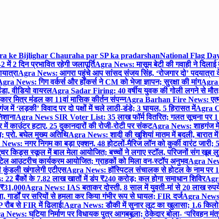
gra ke Bijlighar Chauraha par SP ka pradarshan
National Flag Day
में 2 दिन प्रभावित रहेगी जलापूर्ति
Agra News: मासूम बेटी की गवाही ने दिलाई 
यात्रा
Agra News: आगरा पहुंचे आप सांसद संजय सिंह, ‘रोजगार दो’ पदयात्रा के
gra News: गिग वर्कर्स और हॉकर्स ने CM को भेजा ज्ञापन; सुरक्षा की मांग
Agra P
ंडा, वीडियो वायरल
Agra Sadar Firing: 40 वर्षीय युवक की गोली लगने से मौत; 
 मित्र मंडल का 11वां मासिक कीर्तन संपन्न
Agra Barhan Fire News: एत्मा
में ‘लड़की’ विवाद पर दो पक्षों में चले लाठी-डंडे; 3 घायल, 5 हिरासत में
Agra Cri
निशाना
Agra News SIR Voter List: 35 लाख फॉर्म वितरित; गलत सूचना पर 1
ं काउंटर हटाए, 25 दुकानदारों की रोजी-रोटी पर संकट
Agra News: शाहगंज में
 प्रो. बघेल मुख्य अतिथि
Agra News: शादी की खुशियां मातम में बदली, बारात में 
News: नगर निगम का बड़ा एक्शन, 48 होटलों-मैरिज लॉन को कुर्की वारंट जारी; 5
र किड्स स्कूल में बाल मेला आयोजित; बच्चों ने लगाए स्टॉल, परिजनों संग खूब ल
टेल आउटरीच कार्यक्रम आयोजित; ग्राहकों को मिला वन-स्टॉप अनुभव
Agra News:
कुंडली खंगालेगी एटीएस
Agra News: हॉस्पिटल संचालक से होटल के नाम पर 1.17
22 बैंकों के 7.82 लाख खातों में डंप ₹240 करोड़; कल होगा समाधान शिविर
Agra
ो ₹31,000
Agra News: IAS बताकर दोस्ती, 8 साल में युवती-मां से 20 लाख रुपये
ा, गार्डों पर सरियों से हमला कर किया गंभीर रूप से घायल; FIR दर्ज
Agra News: व
 रौब से FIR में ढिलाई!
Agra News: डौकी में सुनार लूट का खुलासा; 1.6 किलो 
 News: घटिया निर्माण पर विधायक पुत्र आगबबूला; ठेकेदार बोला- ‘परिवहन म