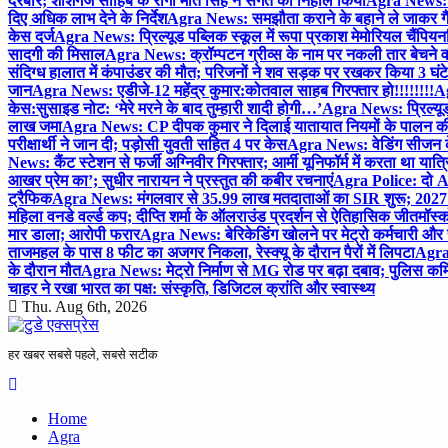
दरबार; शीशगंज साहिब के रागी मीत सिंह ने संगत को निहाल किया
Agra News: च
दिए अधिक लाभ देने के निर्देश
Agra News: समझौता कराने के बहाने ले जाकर गैंगरेप
केस दर्ज
Agra News: प्रिल्यूड पब्लिक स्कूल में रूपा प्रकाश मेमोरियल चैंपियनशि
सादगी की मिसाल
Agra News: क्रॉम्पटन ग्रीव्स के नाम पर नकली तार बेचने व
संदिग्ध हालात में कंपाउंडर की मौत; परिजनों ने शव सड़क पर रखकर किया 3 घंटे
जान
Agra News: एडीजे-12 महेंद्र कुमार:कोतवाल साहब गिरफ्तार हो!!!!!!!!
Ag
केस:सुसाइड नोट: ‘मेरे मरने के बाद तुम्हारी शादी होगी…’
Agra News: प्रिल्यूड
लाख जमा
Agra News: CP दीपक कुमार ने दिलाई यातायात नियमों के पालन 
परीक्षार्थी ने जान दी; पड़ोसी युवती सहित 4 पर केस
Agra News: वेडिंग सीजन के 
News: कैंट स्टेशन से फर्जी अग्निवीर गिरफ्तार; आर्मी यूनिफॉर्म में करता था यात्र
आखर प्रेम का’; सुधीर नारायन ने प्रस्तुत की कबीर रचनाएं
Agra Police: दो AC
ट्रैफिक
Agra News: मंगलवार से 35.99 लाख मतदाताओं का SIR शुरू; 2027 
महिला वनडे वर्ल्ड कप; दीप्ति शर्मा के ऑलराउंड प्रदर्शन से ऐतिहासिक जीत
मॉस्क
मार डाला; आरोपी फरार
Agra News: बेरिकेडिंग खोलने पर मेट्रो कर्मचारी और 
ताजमहल के पास 8 फीट का अजगर निकला, रेस्क्यू के दौरान पैरों में लिपटा
Agra 
के दौरान मौत
Agra News: मेट्रो निर्माण से MG रोड पर बढ़ा दबाव; पुलिस कमि
चाहर ने रखा भारत का पक्ष: संस्कृति, डिजिटल क्रांति और स्वास्थ्य
Thu. Aug 6th, 2026
हर खबर सबसे पहले, सबसे सटीक
Home
Agra