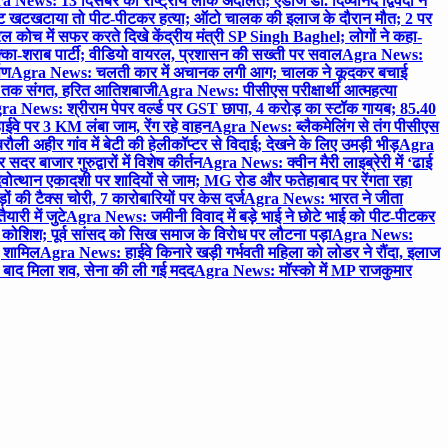
 News: 13 दिसंबर को राष्ट्रीय लोक अदालत; एडीजे डॉ. दिव्यानंद द्विवेदी ने
 खटखटाया तो पीट-पीटकर हत्या; ऑटो चालक की इलाज के दौरान मौत; 2 पर
ोच में सफर करते दिखे केंद्रीय मंत्री SP Singh Baghel; लोगों ने कहा-
का-शराब पार्टी; वीडियो वायरल, प्रशासन की सख्ती पर सवाल
Agra News:
पण
Agra News: चलती कार में अचानक लगी आग; चालक ने कूदकर बचाई
जे तक संगत, हरित आतिशबाजी
Agra News: पीसीएस परीक्षार्थी आत्महत्या
ra News: श्रीराम पेपर वर्ल्ड पर GST छापा, 4 करोड़ का स्टॉक गायब; 85.40
वे पर 3 KM लंबा जाम, रेंग रहे वाहन
Agra News: ब्लैकमेलिंग से तंग पीसीएस
ी अहीर गांव में बेटी की हेलीकॉप्टर से विदाई; देखने के लिए उमड़ी भीड़
Agra
 बाजार गुरुद्वारों में विशेष कीर्तन
Agra News: क्वीन मैरी लाइब्रेरी में ‘ढाई
ोत्थान एकादशी पर शादियों से जाम; MG रोड और फतेहाबाद पर रेंगता रहा
ं की टैक्स चोरी, 7 कारोबारियों पर केस दर्ज
Agra News: भारत ने जीता
ारी में जुटे
Agra News: जमीनी विवाद में बड़े भाई ने छोटे भाई को पीट-पीटकर
कोशिश; पूर्व सांसद को सिख समाज के विरोध पर लौटना पड़ा
Agra News:
ए शामिल
Agra News: हाईवे किनारे खड़ी गर्भवती महिला को लोडर ने रौंदा, इलाज
टे बाद मिला शव, सेना की ली गई मदद
Agra News: मॉस्को में MP राजकुमार