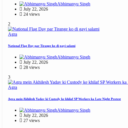
Abhimanyu Singh
July 22, 2026
24 views
2
Agra
National Flag Day par Tirange ko di gayi salami
Abhimanyu Singh
July 22, 2026
28 views
3
Agra
Agra mein Akhilesh Yadav ki Custody ke khilaf SP Workers ka Late Night Protest
Abhimanyu Singh
July 22, 2026
27 views