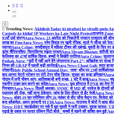
Trending News:
Akhilesh Yadav ki giraftari ke virodh mein A
Custody ke khilaf SP Workers ka Late Night Protest
ताजगंज Zone-2 
95वाँ उर्स संपन्न
Agra News: 23 अप्रैल को निकलेगी भगवान परशुराम की शोभा
लाख का Fine
Agra News: प्रेम विवाह पर खूनी रंजिश, साले ने जीजा को रेता
A
स्वागत
Agra Crime: जगदीशपुरा में महिला टीचर की दबंगई; युवती के सिर पर ड
डांस चैंपियनशिप; सिम्पकिन्स स्कूल प्रथम
Agra Shyam Bhajan: श्रीजी सरकार
फेलिक्स का 47वां वार्षिक दिवस; बच्चों ने बिखेरी प्रतिभा
Agra Crime: सुल्तानगंज 
Pathak Agra: “यूपी में नहीं आने देंगे जंगलराज Part-2”; अखिलेश पर साधा 
निगम की GRAP में पहली बड़ी कार्रवाई
Agra News Chaat Gali: सदर बाजार मे
परेशानी
Holy Public School Annual Day: ‘तत्व’ थीम पर 23वां वार्षिकोत्सव;
बाद आगरा मेट्रो स्टेशन पर एंटी-टेरर मॉक ड्रिल; सुरक्षा का कड़ा इम्तिहान
Agra 
गोदाम में लगी भीषण आग; आतिशबाजी बनी वजह, 1 घंटे में काबू
Agra News: फ्यूच
स्क्रीन टाइम कम करने का संदेश
Agra News: यूथ हॉस्टल में PNB का मेगा रि
गिरफ्तार
Agra News: दिल्ली धमाका: SNMC से MD डॉ. परवेज के दोस्तों की 
एआरएम की रोक, नहीं माना ठेकेदार; जांच के लिए दीवार से ईंट भेजी
Agra News: 
News: अंडर-19 मून प्रीमियर लीग 26 नवंबर से सेंट जोंस मैदान पर; विजेता क
बना ब्लैकमेल; अमन उस्मानी पर FIR
Agra News: नारायच में चोरों ने धावा बोल
News: ISBT फ्लाईओवर पर नशे में धुत युवती ने मारी टक्कर, युवक घायल; VIP
पढ़ाई के दबाव पर फादर एल्विन पिंटो बोले- ‘बच्चों में सहने की शक्ति कम हुई’
Agra