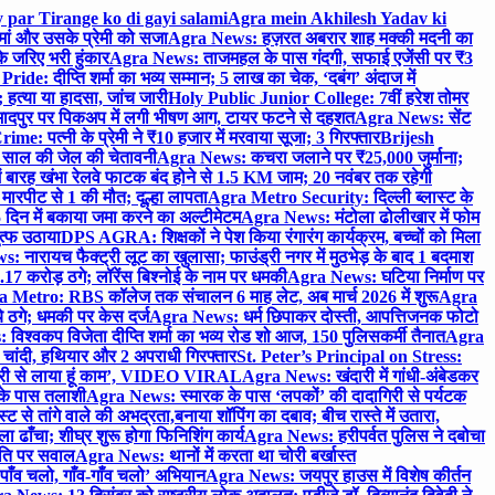
 par Tirange ko di gayi salami
Agra mein Akhilesh Yadav ki
मां और उसके प्रेमी को सजा
Agra News: हज़रत अबरार शाह मक्की मदनी का
 जरिए भरी हुंकार
Agra News: ताजमहल के पास गंदगी, सफाई एजेंसी पर ₹3
ride: दीप्ति शर्मा का भव्य सम्मान; 5 लाख का चेक, ‘दबंग’ अंदाज में
हत्या या हादसा, जांच जारी
Holy Public Junior College: 7वीं हरेश तोमर
दपुर पर पिकअप में लगी भीषण आग, टायर फटने से दहशत
Agra News: सेंट
me: पत्नी के प्रेमी ने ₹10 हजार में मरवाया सूजा; 3 गिरफ्तार
Brijesh
 साल की जेल की चेतावनी
Agra News: कचरा जलाने पर ₹25,000 जुर्माना;
 बारह खंभा रेलवे फाटक बंद होने से 1.5 KM जाम; 20 नवंबर तक रहेगी
मारपीट से 1 की मौत; दूल्हा लापता
Agra Metro Security: दिल्ली ब्लास्ट के
 दिन में बकाया जमा करने का अल्टीमेटम
Agra News: मंटोला ढोलीखार में फोम
ुत्फ उठाया
DPS AGRA: शिक्षकों ने पेश किया रंगारंग कार्यक्रम, बच्चों को मिला
 नारायच फैक्ट्री लूट का खुलासा; फाउंड्री नगर में मुठभेड़ के बाद 1 बदमाश
 करोड़ ठगे; लॉरेंस बिश्नोई के नाम पर धमकी
Agra News: घटिया निर्माण पर
 Metro: RBS कॉलेज तक संचालन 6 माह लेट, अब मार्च 2026 में शुरू
Agra
 ठगे; धमकी पर केस दर्ज
Agra News: धर्म छिपाकर दोस्ती, आपत्तिजनक फोटो
िश्वकप विजेता दीप्ति शर्मा का भव्य रोड शो आज, 150 पुलिसकर्मी तैनात
Agra
चांदी, हथियार और 2 अपराधी गिरफ्तार
St. Peter’s Principal on Stress:
ंत्री से लाया हूं काम’, VIDEO VIRAL
Agra News: खंदारी में गांधी-अंबेडकर
 के पास तलाशी
Agra News: स्मारक के पास ‘लपकों’ की दादागिरी से पर्यटक
े तांगे वाले की अभद्रता,बनाया शॉपिंग का दबाव; बीच रास्ते में उतारा,
 ढाँचा; शीघ्र शुरू होगा फिनिशिंग कार्य
Agra News: हरीपर्वत पुलिस ने दबोचा
थिति पर सवाल
Agra News: थानों में करता था चोरी बर्खास्त
ाँव चलो, गाँव-गाँव चलो’ अभियान
Agra News: जयपुर हाउस में विशेष कीर्तन