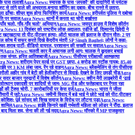
 के पास तलाशी
Agra News: स्मारक के पास ‘लपकों’ की दादागिरी से पर्यटक
े तांगे वाले की अभद्रता,बनाया शॉपिंग का दबाव; बीच रास्ते में उतारा,
 ढाँचा; शीघ्र शुरू होगा फिनिशिंग कार्य
Agra News: हरीपर्वत पुलिस ने दबोचा
थिति पर सवाल
Agra News: थानों में करता था चोरी बर्खास्त
ाँव चलो, गाँव-गाँव चलो’ अभियान
Agra News: जयपुर हाउस में विशेष कीर्तन
 News: 13 दिसंबर को राष्ट्रीय लोक अदालत; एडीजे डॉ. दिव्यानंद द्विवेदी ने
 खटखटाया तो पीट-पीटकर हत्या; ऑटो चालक की इलाज के दौरान मौत; 2 पर
ोच में सफर करते दिखे केंद्रीय मंत्री SP Singh Baghel; लोगों ने कहा-
का-शराब पार्टी; वीडियो वायरल, प्रशासन की सख्ती पर सवाल
Agra News:
पण
Agra News: चलती कार में अचानक लगी आग; चालक ने कूदकर बचाई
जे तक संगत, हरित आतिशबाजी
Agra News: पीसीएस परीक्षार्थी आत्महत्या
ra News: श्रीराम पेपर वर्ल्ड पर GST छापा, 4 करोड़ का स्टॉक गायब; 85.40
वे पर 3 KM लंबा जाम, रेंग रहे वाहन
Agra News: ब्लैकमेलिंग से तंग पीसीएस
ी अहीर गांव में बेटी की हेलीकॉप्टर से विदाई; देखने के लिए उमड़ी भीड़
Agra
 बाजार गुरुद्वारों में विशेष कीर्तन
Agra News: क्वीन मैरी लाइब्रेरी में ‘ढाई
ोत्थान एकादशी पर शादियों से जाम; MG रोड और फतेहाबाद पर रेंगता रहा
ं की टैक्स चोरी, 7 कारोबारियों पर केस दर्ज
Agra News: भारत ने जीता
ारी में जुटे
Agra News: जमीनी विवाद में बड़े भाई ने छोटे भाई को पीट-पीटकर
कोशिश; पूर्व सांसद को सिख समाज के विरोध पर लौटना पड़ा
Agra News:
ए शामिल
Agra News: हाईवे किनारे खड़ी गर्भवती महिला को लोडर ने रौंदा, इलाज
टे बाद मिला शव, सेना की ली गई मदद
Agra News: मॉस्को में MP राजकुमार