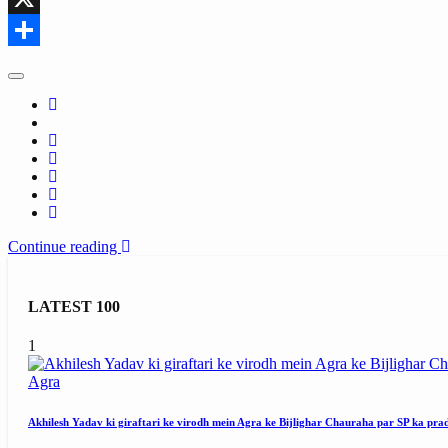
X
Share
Continue reading
LATEST 100
1
Agra
Akhilesh Yadav ki giraftari ke virodh mein Agra ke Bijlighar Chauraha par SP ka pra