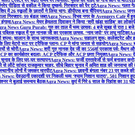
लते ट्रैक्टर पर चढ़ते समय पैर फिसला; युवक की पहिए के नीचे आने से मौत
Agra
 पीड़िता से वकील ने किया दुष्कर्म; गिरफ्तार को पैर टूटे
Agra News: गलत गेट
प में 26 स्कूलों के छात्रों ने लिया भाग; डीपीएस बना चैंपियन
Agra News: जनरल क
ाला गिरफ्तार; 99 बंडल जब्त
Agra News: विभव नगर के Avengers Café में हुक्
 हंगामा
Agra News: मेयर हेमलता दिवाकर ने किया ‘श्री खंडा साहिब’ का लोकार्
ra News Guru Purab: गुरु का ताल में भव्य उत्सव; 4 बजे सुबह से रात 1 ब
 पब्लिक स्कूल में गुरु नानक जी का प्रकाश उत्सव, ‘नाम जपो’ पर लघु नाटिका
Ag
की शपथ; चालान के साथ जागरूकता
Agra News: सहालग शुरू; कलेक्ट्रेट और हाई
लिए मेट्रो रूट पर ट्रैफिक प्लान; CP ने मांगा जनता से सहयोग
Agra News: बरौल
ियों से चोरी
Agra News: श्री गुरु नानक देव जी का 556वां प्रकाश पर्व; मैथन और सदर
P का कार्यक्षेत्र बदला; ACP ट्रैफिक और ACP छत्ता नियुक्त
Agra News: देव
चुनाव के लिए घर-घर सत्यापन
Agra News: फर्जी दस्तावेजों से फर्म बनाकर करोड़ो
ो से लौटे सांसद राजकुमार चाहर, सीधे बिहार चुनाव में अमित शाह की जनसभा की तैय
स्थानीय लोगों में जमकर मारपीट
Agra News: छावनी बंगला नंबर 23 पर कब्जे की 
News: देवउठनी एकादशी पर निकली भव्य ‘श्याम निशान यात्रा’, 501 निशान हु
श्नर ने बुलाई समन्वय बैठक
Agra News: कुएं में गिरे 6 साल के रिहांश का 31 घं