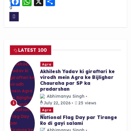
F
W
X
S
a
h
h
c
a
a
e
ts
re
b
A
o
p
LATEST 100
o
p
k
Agra
Akhilesh Yadav ki giraftari ke
virodh mein Agra ke Bijlighar
Chauraha par SP ka
pradarshan
Abhimanyu Singh
July 22, 2026
25 views
1
Agra
National Flag Day par Tirange
ko di gayi salami
Abhimanyu Singh