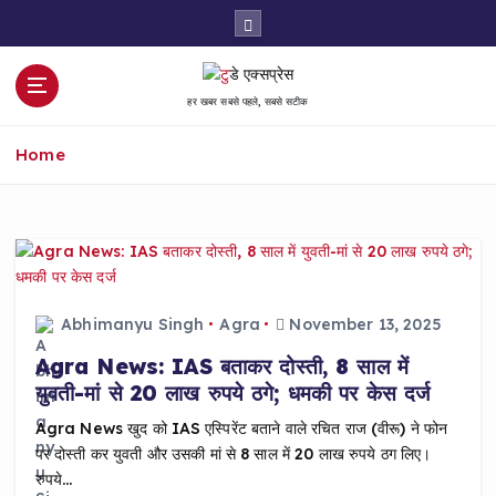
S
k
i
p
हर खबर सबसे पहले, सबसे सटीक
t
o
Home
c
o
n
t
e
n
t
Abhimanyu Singh
Agra
November 13, 2025
Agra News: IAS बताकर दोस्ती, 8 साल में
युवती-मां से 20 लाख रुपये ठगे; धमकी पर केस दर्ज
Agra News खुद को IAS एस्पिरेंट बताने वाले रचित राज (वीरू) ने फोन
पर दोस्ती कर युवती और उसकी मां से 8 साल में 20 लाख रुपये ठग लिए।
रुपये…