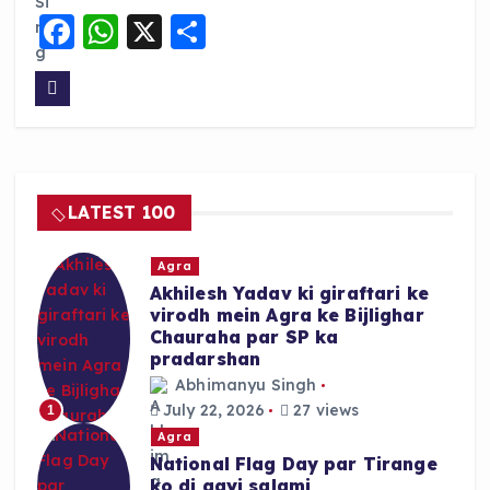
F
W
X
S
a
h
h
c
a
a
e
ts
re
b
A
o
p
LATEST 100
o
p
k
Agra
Akhilesh Yadav ki giraftari ke
virodh mein Agra ke Bijlighar
Chauraha par SP ka
pradarshan
Abhimanyu Singh
July 22, 2026
27 views
1
Agra
National Flag Day par Tirange
ko di gayi salami