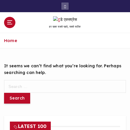
S
k
i
p
हर खबर सबसे पहले, सबसे सटीक
t
o
Home
c
o
n
t
It seems we can’t find what you’re looking for. Perhaps
e
searching can help.
n
t
S
e
a
r
c
h
f
LATEST 100
o