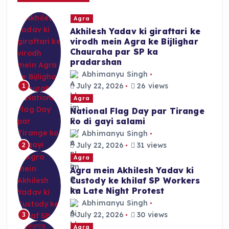
r
Agra
:
Akhilesh Yadav ki giraftari ke
virodh mein Agra ke Bijlighar
Chauraha par SP ka
pradarshan
Abhimanyu Singh
July 22, 2026
26 views
1
Agra
National Flag Day par Tirange
ko di gayi salami
Abhimanyu Singh
July 22, 2026
31 views
2
Agra
Agra mein Akhilesh Yadav ki
Custody ke khilaf SP Workers
ka Late Night Protest
Abhimanyu Singh
July 22, 2026
30 views
3
Agra