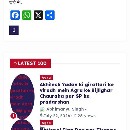
खाते से…
F
W
X
S
a
h
h
c
a
a
e
ts
re
b
A
o
p
LATEST 100
o
p
k
Agra
Akhilesh Yadav ki giraftari ke
virodh mein Agra ke Bijlighar
Chauraha par SP ka
pradarshan
Abhimanyu Singh
July 22, 2026
26 views
1
Agra
National Flag Day par Tirange