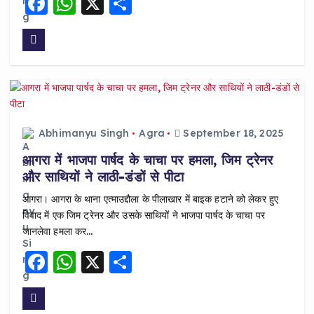
F
W
X
S
a
h
h
c
a
a
e
ts
re
b
A
o
p
o
p
Abhimanyu Singh
Agra
September 18, 2025
k
आगरा में भाजपा पार्षद के चाचा पर हमला, जिम ट्रेनर
और साथियों ने लाठी-डंडों से पीटा
आगरा। आगरा के थाना एत्माउद्दौला के पीलाखार में बाइक हटाने को लेकर हुए
विवाद में एक जिम ट्रेनर और उसके साथियों ने भाजपा पार्षद के चाचा पर
जानलेवा हमला कर…
F
W
X
S
a
h
h
c
a
a