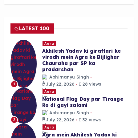
e
ts
re
b
A
o
p
LATEST 100
o
p
k
Agra
Akhilesh Yadav ki giraftari ke
virodh mein Agra ke Bijlighar
Chauraha par SP ka
pradarshan
Abhimanyu Singh
July 22, 2026
28 views
1
Agra
National Flag Day par Tirange
ko di gayi salami
Abhimanyu Singh
July 22, 2026
32 views
2
Agra
Agra mein Akhilesh Yadav ki