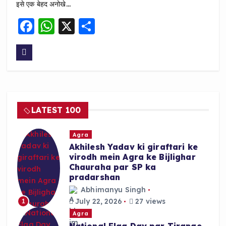
इसे एक बेहद अनोखे…
F
W
X
S
a
h
h
c
a
a
e
ts
re
b
A
o
p
LATEST 100
o
p
k
Agra
Akhilesh Yadav ki giraftari ke
virodh mein Agra ke Bijlighar
Chauraha par SP ka
pradarshan
Abhimanyu Singh
July 22, 2026
27 views
1
Agra
National Flag Day par Tirange