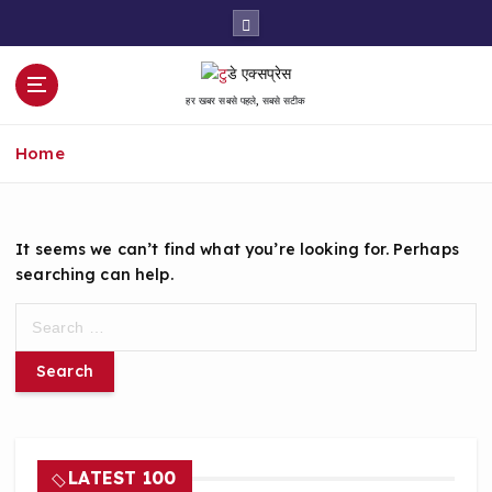
S
k
i
p
हर खबर सबसे पहले, सबसे सटीक
t
o
Home
c
o
n
t
It seems we can’t find what you’re looking for. Perhaps
e
searching can help.
n
t
S
e
a
r
c
h
f
LATEST 100
o