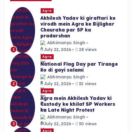
r
Agra
:
Akhilesh Yadav ki giraftari ke
virodh mein Agra ke Bijlighar
Chauraha par SP ka
pradarshan
Abhimanyu Singh
July 22, 2026
28 views
1
Agra
National Flag Day par Tirange
ko di gayi salami
Abhimanyu Singh
July 22, 2026
32 views
2
Agra
Agra mein Akhilesh Yadav ki
Custody ke khilaf SP Workers
ka Late Night Protest
Abhimanyu Singh
July 22, 2026
30 views
3
Agra