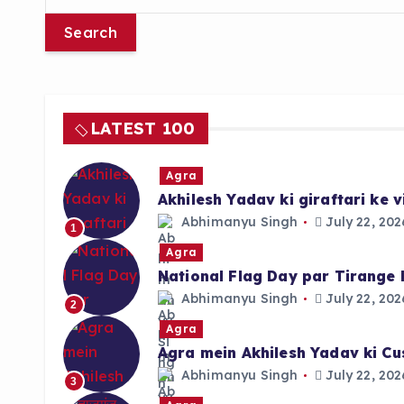
e
a
r
c
h
f
LATEST 100
o
r
Agra
:
Akhilesh Yadav ki giraftari ke
Abhimanyu Singh
July 22, 202
1
Agra
National Flag Day par Tirange 
Abhimanyu Singh
July 22, 202
2
Agra
Agra mein Akhilesh Yadav ki Cu
Abhimanyu Singh
July 22, 202
3