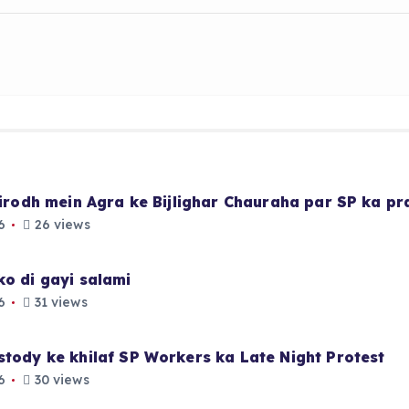
 virodh mein Agra ke Bijlighar Chauraha par SP ka p
6
26 views
ko di gayi salami
6
31 views
stody ke khilaf SP Workers ka Late Night Protest
6
30 views