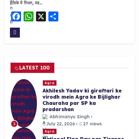
इलाके में स्थित, यह…
F
W
X
S
a
h
h
c
a
a
e
ts
re
b
A
o
p
LATEST 100
o
p
k
Agra
Akhilesh Yadav ki giraftari ke
virodh mein Agra ke Bijlighar
Chauraha par SP ka
pradarshan
Abhimanyu Singh
July 22, 2026
27 views
1
Agra
National Flag Day par Tirange