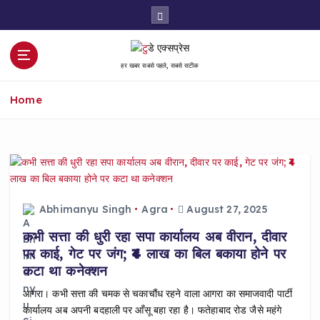
S
k
i
p
हर खबर सबसे पहले, सबसे सटीक
t
o
Home
c
o
n
t
e
n
t
Abhimanyu Singh
Agra
August 27, 2025
कभी सत्ता की धुरी रहा सपा कार्यालय अब वीरान, दीवार
पर काई, गेट पर जंग; ₹4 लाख का बिल बकाया होने पर
कटा था कनेक्शन
आगरा। कभी सत्ता की चमक से चकाचौंध रहने वाला आगरा का समाजवादी पार्टी
कार्यालय अब अपनी बदहाली पर आँसू बहा रहा है। फतेहाबाद रोड जैसे महंगे