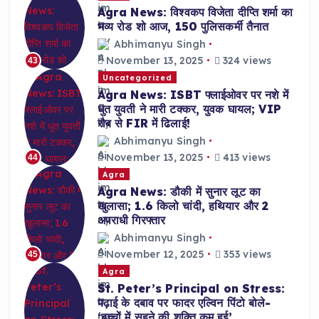
Agra News: विश्वकप विजेता दीप्ति शर्मा का
भव्य रोड शो आज, 150 पुलिसकर्मी तैनात
Abhimanyu Singh
November 13, 2025
324 views
43
Uncategorized
Agra News: ISBT फ्लाईओवर पर नशे में
धुत युवती ने मारी टक्कर, युवक घायल; VIP
रौब से FIR में ढिलाई!
Abhimanyu Singh
November 13, 2025
413 views
44
Agra
Agra News: डौकी में सुनार लूट का
खुलासा; 1.6 किलो चांदी, हथियार और 2
अपराधी गिरफ्तार
Abhimanyu Singh
November 12, 2025
353 views
45
Agra
St. Peter’s Principal on Stress:
पढ़ाई के दबाव पर फादर एल्विन पिंटो बोले-
‘बच्चों में सहने की शक्ति कम हुई’