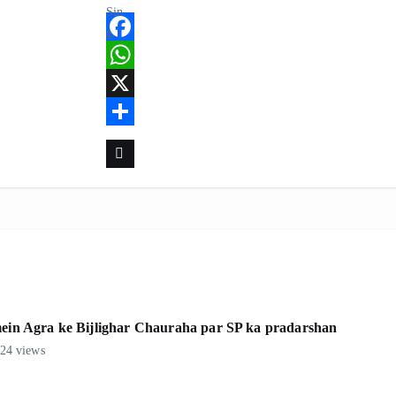
F
a
W
c
h
X
e
a
S
b
t
h
o
s
a
o
A
r
k
p
e
p
 mein Agra ke Bijlighar Chauraha par SP ka pradarshan
24 views