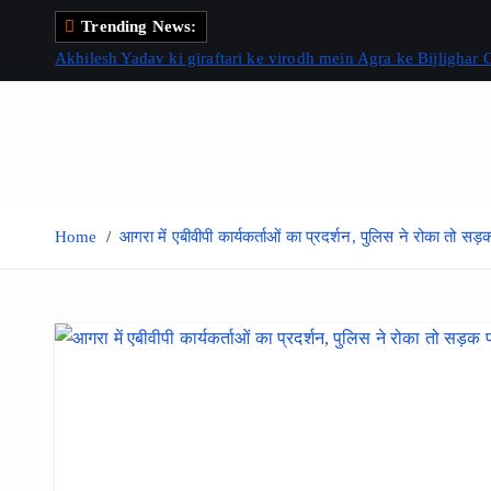
S
Trending News:
k
Akhilesh Yadav ki giraftari ke virodh mein Agra ke Bijlighar
i
p
t
o
c
o
Home
आगरा में एबीवीपी कार्यकर्ताओं का प्रदर्शन, पुलिस ने रोका तो सड
n
t
e
n
t