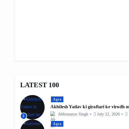
LATEST 100
Agra
Akhilesh Yadav ki giraftari ke virodh
Abhimanyu Singh
July 22, 2026
1
Agra