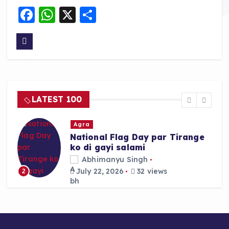
F
W
X
S
a
h
h
c
a
a
e
ts
re
b
A
o
p
LATEST 100
o
p
k
Agra
National Flag Day par Tirange
ko di gayi salami
Abhimanyu Singh
July 22, 2026
32 views
2