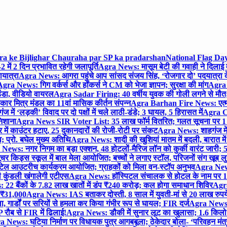
gra ke Bijlighar Chauraha par SP ka pradarshan
National Flag Day
में 2 दिन प्रभावित रहेगी जलापूर्ति
Agra News: मासूम बेटी की गवाही ने दिलाई 
यात्रा
Agra News: आगरा पहुंचे आप सांसद संजय सिंह, ‘रोजगार दो’ पदयात्रा के
gra News: गिग वर्कर्स और हॉकर्स ने CM को भेजा ज्ञापन; सुरक्षा की मांग
Agra P
ंडा, वीडियो वायरल
Agra Sadar Firing: 40 वर्षीय युवक की गोली लगने से मौत; 
 मित्र मंडल का 11वां मासिक कीर्तन संपन्न
Agra Barhan Fire News: एत्मा
में ‘लड़की’ विवाद पर दो पक्षों में चले लाठी-डंडे; 3 घायल, 5 हिरासत में
Agra Cri
निशाना
Agra News SIR Voter List: 35 लाख फॉर्म वितरित; गलत सूचना पर 1
ं काउंटर हटाए, 25 दुकानदारों की रोजी-रोटी पर संकट
Agra News: शाहगंज में
 प्रो. बघेल मुख्य अतिथि
Agra News: शादी की खुशियां मातम में बदली, बारात में 
News: नगर निगम का बड़ा एक्शन, 48 होटलों-मैरिज लॉन को कुर्की वारंट जारी; 5
र किड्स स्कूल में बाल मेला आयोजित; बच्चों ने लगाए स्टॉल, परिजनों संग खूब ल
टेल आउटरीच कार्यक्रम आयोजित; ग्राहकों को मिला वन-स्टॉप अनुभव
Agra News:
कुंडली खंगालेगी एटीएस
Agra News: हॉस्पिटल संचालक से होटल के नाम पर 1.17
22 बैंकों के 7.82 लाख खातों में डंप ₹240 करोड़; कल होगा समाधान शिविर
Agra
ो ₹31,000
Agra News: IAS बताकर दोस्ती, 8 साल में युवती-मां से 20 लाख रुपये
ा, गार्डों पर सरियों से हमला कर किया गंभीर रूप से घायल; FIR दर्ज
Agra News: व
 रौब से FIR में ढिलाई!
Agra News: डौकी में सुनार लूट का खुलासा; 1.6 किलो 
 News: घटिया निर्माण पर विधायक पुत्र आगबबूला; ठेकेदार बोला- ‘परिवहन म