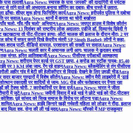
 के पास तलाशी
Agra News: स्मारक के पास ‘लपकों’ की दादागिरी से पर्यटक
े तांगे वाले की अभद्रता,बनाया शॉपिंग का दबाव; बीच रास्ते में उतारा,
 ढाँचा; शीघ्र शुरू होगा फिनिशिंग कार्य
Agra News: हरीपर्वत पुलिस ने दबोचा
थिति पर सवाल
Agra News: थानों में करता था चोरी बर्खास्त
ाँव चलो, गाँव-गाँव चलो’ अभियान
Agra News: जयपुर हाउस में विशेष कीर्तन
 News: 13 दिसंबर को राष्ट्रीय लोक अदालत; एडीजे डॉ. दिव्यानंद द्विवेदी ने
 खटखटाया तो पीट-पीटकर हत्या; ऑटो चालक की इलाज के दौरान मौत; 2 पर
ोच में सफर करते दिखे केंद्रीय मंत्री SP Singh Baghel; लोगों ने कहा-
का-शराब पार्टी; वीडियो वायरल, प्रशासन की सख्ती पर सवाल
Agra News:
पण
Agra News: चलती कार में अचानक लगी आग; चालक ने कूदकर बचाई
जे तक संगत, हरित आतिशबाजी
Agra News: पीसीएस परीक्षार्थी आत्महत्या
ra News: श्रीराम पेपर वर्ल्ड पर GST छापा, 4 करोड़ का स्टॉक गायब; 85.40
वे पर 3 KM लंबा जाम, रेंग रहे वाहन
Agra News: ब्लैकमेलिंग से तंग पीसीएस
ी अहीर गांव में बेटी की हेलीकॉप्टर से विदाई; देखने के लिए उमड़ी भीड़
Agra
 बाजार गुरुद्वारों में विशेष कीर्तन
Agra News: क्वीन मैरी लाइब्रेरी में ‘ढाई
ोत्थान एकादशी पर शादियों से जाम; MG रोड और फतेहाबाद पर रेंगता रहा
ं की टैक्स चोरी, 7 कारोबारियों पर केस दर्ज
Agra News: भारत ने जीता
ारी में जुटे
Agra News: जमीनी विवाद में बड़े भाई ने छोटे भाई को पीट-पीटकर
कोशिश; पूर्व सांसद को सिख समाज के विरोध पर लौटना पड़ा
Agra News:
ए शामिल
Agra News: हाईवे किनारे खड़ी गर्भवती महिला को लोडर ने रौंदा, इलाज
टे बाद मिला शव, सेना की ली गई मदद
Agra News: मॉस्को में MP राजकुमार