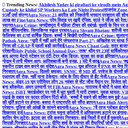
Skip
Trending News:
Akhilesh Yadav ki giraftari ke virodh mein A
to
Custody ke khilaf SP Workers ka Late Night Protest
ताजगंज Zone-2 
content
95वाँ उर्स संपन्न
Agra News: 23 अप्रैल को निकलेगी भगवान परशुराम की शोभा
लाख का Fine
Agra News: प्रेम विवाह पर खूनी रंजिश, साले ने जीजा को रेता
A
स्वागत
Agra Crime: जगदीशपुरा में महिला टीचर की दबंगई; युवती के सिर पर ड
डांस चैंपियनशिप; सिम्पकिन्स स्कूल प्रथम
Agra Shyam Bhajan: श्रीजी सरकार
फेलिक्स का 47वां वार्षिक दिवस; बच्चों ने बिखेरी प्रतिभा
Agra Crime: सुल्तानगंज 
Pathak Agra: “यूपी में नहीं आने देंगे जंगलराज Part-2”; अखिलेश पर साधा 
निगम की GRAP में पहली बड़ी कार्रवाई
Agra News Chaat Gali: सदर बाजार मे
परेशानी
Holy Public School Annual Day: ‘तत्व’ थीम पर 23वां वार्षिकोत्सव;
बाद आगरा मेट्रो स्टेशन पर एंटी-टेरर मॉक ड्रिल; सुरक्षा का कड़ा इम्तिहान
Agra 
गोदाम में लगी भीषण आग; आतिशबाजी बनी वजह, 1 घंटे में काबू
Agra News: फ्यूच
स्क्रीन टाइम कम करने का संदेश
Agra News: यूथ हॉस्टल में PNB का मेगा रि
गिरफ्तार
Agra News: दिल्ली धमाका: SNMC से MD डॉ. परवेज के दोस्तों की 
एआरएम की रोक, नहीं माना ठेकेदार; जांच के लिए दीवार से ईंट भेजी
Agra News: 
News: अंडर-19 मून प्रीमियर लीग 26 नवंबर से सेंट जोंस मैदान पर; विजेता क
बना ब्लैकमेल; अमन उस्मानी पर FIR
Agra News: नारायच में चोरों ने धावा बोल
News: ISBT फ्लाईओवर पर नशे में धुत युवती ने मारी टक्कर, युवक घायल; VIP
पढ़ाई के दबाव पर फादर एल्विन पिंटो बोले- ‘बच्चों में सहने की शक्ति कम हुई’
Agra
की मूर्ति हटाने पर हंगामा; बसपा ने राष्ट्रपति को सौंपा ज्ञापन
Agra High Alert: द
परेशान; पुलिस की आंखों के सामने बदनामी
Agra News: 7वें ताज ग्लोबल इंटरन
शिकायत दर्ज
Agra News: ट्रांस यमुना कॉलोनी में अतिक्रमण हटाने पर हंगामा;
शातिर चेन लुटेरा; इटावा का रवि कश्यप गिरफ्तार; कई जिलों में दर्ज हैं मुकदमे
Agra
सिपाही,गिरफ्तार
Agra News: दीप्ति शर्मा के स्वागत की तैयारियाँ ज़ोरों पर; घ