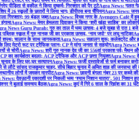
लते ट्रैक्टर पर चढ़ते समय पैर फिसला; युवक की पहिए के नीचे आने से मौत
Agra
 पीड़िता से वकील ने किया दुष्कर्म; गिरफ्तार को पैर टूटे
Agra News: गलत गेट
प में 26 स्कूलों के छात्रों ने लिया भाग; डीपीएस बना चैंपियन
Agra News: जनरल क
ाला गिरफ्तार; 99 बंडल जब्त
Agra News: विभव नगर के Avengers Café में हुक्
 हंगामा
Agra News: मेयर हेमलता दिवाकर ने किया ‘श्री खंडा साहिब’ का लोकार्
ra News Guru Purab: गुरु का ताल में भव्य उत्सव; 4 बजे सुबह से रात 1 ब
 पब्लिक स्कूल में गुरु नानक जी का प्रकाश उत्सव, ‘नाम जपो’ पर लघु नाटिका
Ag
की शपथ; चालान के साथ जागरूकता
Agra News: सहालग शुरू; कलेक्ट्रेट और हाई
लिए मेट्रो रूट पर ट्रैफिक प्लान; CP ने मांगा जनता से सहयोग
Agra News: बरौल
ियों से चोरी
Agra News: श्री गुरु नानक देव जी का 556वां प्रकाश पर्व; मैथन और सदर
P का कार्यक्षेत्र बदला; ACP ट्रैफिक और ACP छत्ता नियुक्त
Agra News: देव
चुनाव के लिए घर-घर सत्यापन
Agra News: फर्जी दस्तावेजों से फर्म बनाकर करोड़ो
ो से लौटे सांसद राजकुमार चाहर, सीधे बिहार चुनाव में अमित शाह की जनसभा की तैय
स्थानीय लोगों में जमकर मारपीट
Agra News: छावनी बंगला नंबर 23 पर कब्जे की 
News: देवउठनी एकादशी पर निकली भव्य ‘श्याम निशान यात्रा’, 501 निशान हु
श्नर ने बुलाई समन्वय बैठक
Agra News: कुएं में गिरे 6 साल के रिहांश का 31 घं