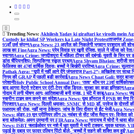
Trending News:
Akhilesh Yadav ki giraftari ke virodh mein A
Custody ke khilaf SP Workers ka Late Night Protest
ताजगंज Zone-2 
95वाँ उर्स संपन्न
Agra News: 23 अप्रैल को निकलेगी भगवान परशुराम की शोभा
लाख का Fine
Agra News: प्रेम विवाह पर खूनी रंजिश, साले ने जीजा को रेता
A
स्वागत
Agra Crime: जगदीशपुरा में महिला टीचर की दबंगई; युवती के सिर पर ड
डांस चैंपियनशिप; सिम्पकिन्स स्कूल प्रथम
Agra Shyam Bhajan: श्रीजी सरकार
फेलिक्स का 47वां वार्षिक दिवस; बच्चों ने बिखेरी प्रतिभा
Agra Crime: सुल्तानगंज 
Pathak Agra: “यूपी में नहीं आने देंगे जंगलराज Part-2”; अखिलेश पर साधा 
निगम की GRAP में पहली बड़ी कार्रवाई
Agra News Chaat Gali: सदर बाजार मे
परेशानी
Holy Public School Annual Day: ‘तत्व’ थीम पर 23वां वार्षिकोत्सव;
बाद आगरा मेट्रो स्टेशन पर एंटी-टेरर मॉक ड्रिल; सुरक्षा का कड़ा इम्तिहान
Agra 
गोदाम में लगी भीषण आग; आतिशबाजी बनी वजह, 1 घंटे में काबू
Agra News: फ्यूच
स्क्रीन टाइम कम करने का संदेश
Agra News: यूथ हॉस्टल में PNB का मेगा रि
गिरफ्तार
Agra News: दिल्ली धमाका: SNMC से MD डॉ. परवेज के दोस्तों की 
एआरएम की रोक, नहीं माना ठेकेदार; जांच के लिए दीवार से ईंट भेजी
Agra News: 
News: अंडर-19 मून प्रीमियर लीग 26 नवंबर से सेंट जोंस मैदान पर; विजेता क
बना ब्लैकमेल; अमन उस्मानी पर FIR
Agra News: नारायच में चोरों ने धावा बोल
News: ISBT फ्लाईओवर पर नशे में धुत युवती ने मारी टक्कर, युवक घायल; VIP
पढ़ाई के दबाव पर फादर एल्विन पिंटो बोले- ‘बच्चों में सहने की शक्ति कम हुई’
Agra