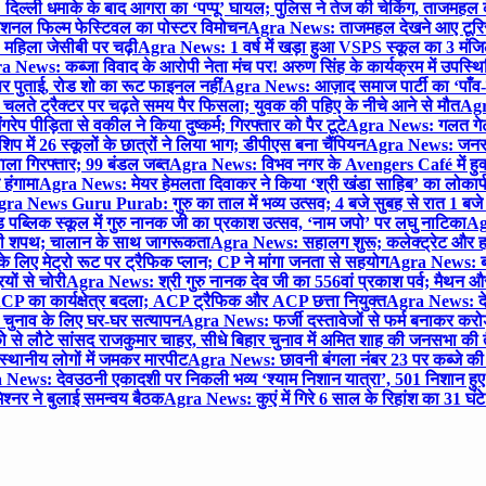
िल्ली धमाके के बाद आगरा का ‘पप्पू’ घायल; पुलिस ने तेज की चेकिंग, ताजमहल
ेशनल फिल्म फेस्टिवल का पोस्टर विमोचन
Agra News: ताजमहल देखने आए टूरिस्ट स
 महिला जेसीबी पर चढ़ी
Agra News: 1 वर्ष में खड़ा हुआ VSPS स्कूल का 3 मंजिला
 News: कब्जा विवाद के आरोपी नेता मंच पर! अरुण सिंह के कार्यक्रम में उपस्
र पर पुताई, रोड शो का रूट फाइनल नहीं
Agra News: आज़ाद समाज पार्टी का ‘पाँव-प
लते ट्रैक्टर पर चढ़ते समय पैर फिसला; युवक की पहिए के नीचे आने से मौत
Agra
 पीड़िता से वकील ने किया दुष्कर्म; गिरफ्तार को पैर टूटे
Agra News: गलत गेट
प में 26 स्कूलों के छात्रों ने लिया भाग; डीपीएस बना चैंपियन
Agra News: जनरल क
ाला गिरफ्तार; 99 बंडल जब्त
Agra News: विभव नगर के Avengers Café में हुक्
 हंगामा
Agra News: मेयर हेमलता दिवाकर ने किया ‘श्री खंडा साहिब’ का लोकार्
ra News Guru Purab: गुरु का ताल में भव्य उत्सव; 4 बजे सुबह से रात 1 ब
 पब्लिक स्कूल में गुरु नानक जी का प्रकाश उत्सव, ‘नाम जपो’ पर लघु नाटिका
Ag
की शपथ; चालान के साथ जागरूकता
Agra News: सहालग शुरू; कलेक्ट्रेट और हाई
लिए मेट्रो रूट पर ट्रैफिक प्लान; CP ने मांगा जनता से सहयोग
Agra News: बरौल
ियों से चोरी
Agra News: श्री गुरु नानक देव जी का 556वां प्रकाश पर्व; मैथन और सदर
P का कार्यक्षेत्र बदला; ACP ट्रैफिक और ACP छत्ता नियुक्त
Agra News: देव
चुनाव के लिए घर-घर सत्यापन
Agra News: फर्जी दस्तावेजों से फर्म बनाकर करोड़ो
ो से लौटे सांसद राजकुमार चाहर, सीधे बिहार चुनाव में अमित शाह की जनसभा की तैय
स्थानीय लोगों में जमकर मारपीट
Agra News: छावनी बंगला नंबर 23 पर कब्जे की 
News: देवउठनी एकादशी पर निकली भव्य ‘श्याम निशान यात्रा’, 501 निशान हु
श्नर ने बुलाई समन्वय बैठक
Agra News: कुएं में गिरे 6 साल के रिहांश का 31 घं