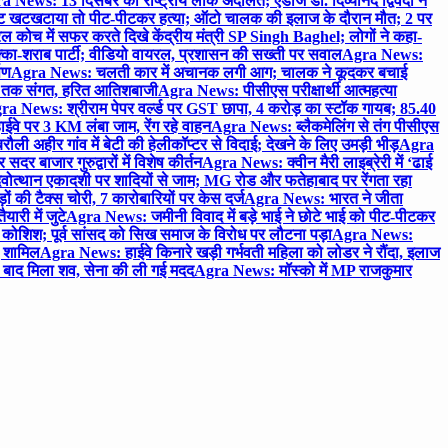
 News: 13 दिसंबर को राष्ट्रीय लोक अदालत; एडीजे डॉ. दिव्यानंद द्विवेदी ने
 खटखटाया तो पीट-पीटकर हत्या; ऑटो चालक की इलाज के दौरान मौत; 2 पर
ोच में सफर करते दिखे केंद्रीय मंत्री SP Singh Baghel; लोगों ने कहा-
का-शराब पार्टी; वीडियो वायरल, प्रशासन की सख्ती पर सवाल
Agra News:
पण
Agra News: चलती कार में अचानक लगी आग; चालक ने कूदकर बचाई
जे तक संगत, हरित आतिशबाजी
Agra News: पीसीएस परीक्षार्थी आत्महत्या
ra News: श्रीराम पेपर वर्ल्ड पर GST छापा, 4 करोड़ का स्टॉक गायब; 85.40
वे पर 3 KM लंबा जाम, रेंग रहे वाहन
Agra News: ब्लैकमेलिंग से तंग पीसीएस
ी अहीर गांव में बेटी की हेलीकॉप्टर से विदाई; देखने के लिए उमड़ी भीड़
Agra
 बाजार गुरुद्वारों में विशेष कीर्तन
Agra News: क्वीन मैरी लाइब्रेरी में ‘ढाई
ोत्थान एकादशी पर शादियों से जाम; MG रोड और फतेहाबाद पर रेंगता रहा
ं की टैक्स चोरी, 7 कारोबारियों पर केस दर्ज
Agra News: भारत ने जीता
ारी में जुटे
Agra News: जमीनी विवाद में बड़े भाई ने छोटे भाई को पीट-पीटकर
कोशिश; पूर्व सांसद को सिख समाज के विरोध पर लौटना पड़ा
Agra News:
ए शामिल
Agra News: हाईवे किनारे खड़ी गर्भवती महिला को लोडर ने रौंदा, इलाज
टे बाद मिला शव, सेना की ली गई मदद
Agra News: मॉस्को में MP राजकुमार