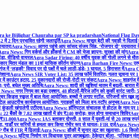
gra ke Bijlighar Chauraha par SP ka pradarshan
National Flag Day
में 2 दिन प्रभावित रहेगी जलापूर्ति
Agra News: मासूम बेटी की गवाही ने दिलाई 
यात्रा
Agra News: आगरा पहुंचे आप सांसद संजय सिंह, ‘रोजगार दो’ पदयात्रा के
gra News: गिग वर्कर्स और हॉकर्स ने CM को भेजा ज्ञापन; सुरक्षा की मांग
Agra P
ंडा, वीडियो वायरल
Agra Sadar Firing: 40 वर्षीय युवक की गोली लगने से मौत; 
 मित्र मंडल का 11वां मासिक कीर्तन संपन्न
Agra Barhan Fire News: एत्मा
में ‘लड़की’ विवाद पर दो पक्षों में चले लाठी-डंडे; 3 घायल, 5 हिरासत में
Agra Cri
निशाना
Agra News SIR Voter List: 35 लाख फॉर्म वितरित; गलत सूचना पर 1
ं काउंटर हटाए, 25 दुकानदारों की रोजी-रोटी पर संकट
Agra News: शाहगंज में
 प्रो. बघेल मुख्य अतिथि
Agra News: शादी की खुशियां मातम में बदली, बारात में 
News: नगर निगम का बड़ा एक्शन, 48 होटलों-मैरिज लॉन को कुर्की वारंट जारी; 5
र किड्स स्कूल में बाल मेला आयोजित; बच्चों ने लगाए स्टॉल, परिजनों संग खूब ल
टेल आउटरीच कार्यक्रम आयोजित; ग्राहकों को मिला वन-स्टॉप अनुभव
Agra News:
कुंडली खंगालेगी एटीएस
Agra News: हॉस्पिटल संचालक से होटल के नाम पर 1.17
22 बैंकों के 7.82 लाख खातों में डंप ₹240 करोड़; कल होगा समाधान शिविर
Agra
ो ₹31,000
Agra News: IAS बताकर दोस्ती, 8 साल में युवती-मां से 20 लाख रुपये
ा, गार्डों पर सरियों से हमला कर किया गंभीर रूप से घायल; FIR दर्ज
Agra News: व
 रौब से FIR में ढिलाई!
Agra News: डौकी में सुनार लूट का खुलासा; 1.6 किलो 
 News: घटिया निर्माण पर विधायक पुत्र आगबबूला; ठेकेदार बोला- ‘परिवहन म