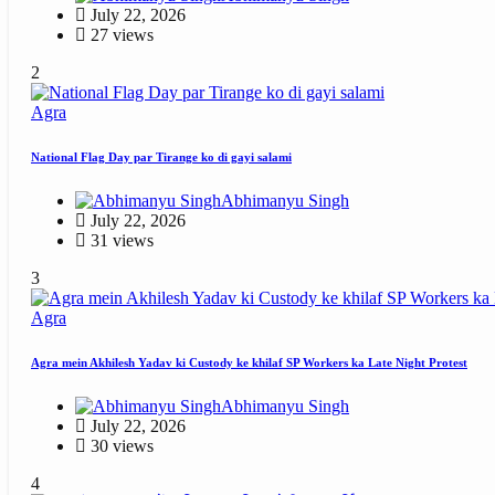
July 22, 2026
27 views
2
Agra
National Flag Day par Tirange ko di gayi salami
Abhimanyu Singh
July 22, 2026
31 views
3
Agra
Agra mein Akhilesh Yadav ki Custody ke khilaf SP Workers ka Late Night Protest
Abhimanyu Singh
July 22, 2026
30 views
4