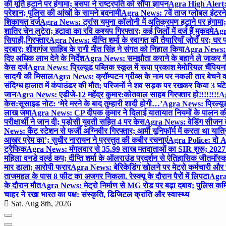
की मूर्ति हटाने पर हंगामा; बसपा ने राष्ट्रपति को सौंपा ज्ञापन
Agra High Alert: द
परेशान; पुलिस की आंखों के सामने बदनामी
Agra News: 7वें ताज ग्लोबल इंटरन
शिकायत दर्ज
Agra News: ट्रांस यमुना कॉलोनी में अतिक्रमण हटाने पर हंगामा;
शातिर चेन लुटेरा; इटावा का रवि कश्यप गिरफ्तार; कई जिलों में दर्ज हैं मुकदमे
Agra
सिपाही,गिरफ्तार
Agra News: दीप्ति शर्मा के स्वागत की तैयारियाँ ज़ोरों पर; घ
दरबार; शीशगंज साहिब के रागी मीत सिंह ने संगत को निहाल किया
Agra News: च
दिए अधिक लाभ देने के निर्देश
Agra News: समझौता कराने के बहाने ले जाकर गैंगरेप
केस दर्ज
Agra News: प्रिल्यूड पब्लिक स्कूल में रूपा प्रकाश मेमोरियल चैंपियनशि
सादगी की मिसाल
Agra News: क्रॉम्पटन ग्रीव्स के नाम पर नकली तार बेचने व
संदिग्ध हालात में कंपाउंडर की मौत; परिजनों ने शव सड़क पर रखकर किया 3 घंटे
जान
Agra News: एडीजे-12 महेंद्र कुमार:कोतवाल साहब गिरफ्तार हो!!!!!!!!
Ag
केस:सुसाइड नोट: ‘मेरे मरने के बाद तुम्हारी शादी होगी…’
Agra News: प्रिल्यूड
लाख जमा
Agra News: CP दीपक कुमार ने दिलाई यातायात नियमों के पालन 
परीक्षार्थी ने जान दी; पड़ोसी युवती सहित 4 पर केस
Agra News: वेडिंग सीजन के 
News: कैंट स्टेशन से फर्जी अग्निवीर गिरफ्तार; आर्मी यूनिफॉर्म में करता था यात्र
आखर प्रेम का’; सुधीर नारायन ने प्रस्तुत की कबीर रचनाएं
Agra Police: दो AC
ट्रैफिक
Agra News: मंगलवार से 35.99 लाख मतदाताओं का SIR शुरू; 2027 
महिला वनडे वर्ल्ड कप; दीप्ति शर्मा के ऑलराउंड प्रदर्शन से ऐतिहासिक जीत
मॉस्क
मार डाला; आरोपी फरार
Agra News: बेरिकेडिंग खोलने पर मेट्रो कर्मचारी और 
ताजमहल के पास 8 फीट का अजगर निकला, रेस्क्यू के दौरान पैरों में लिपटा
Agra 
के दौरान मौत
Agra News: मेट्रो निर्माण से MG रोड पर बढ़ा दबाव; पुलिस कमि
चाहर ने रखा भारत का पक्ष: संस्कृति, डिजिटल क्रांति और स्वास्थ्य
Sat. Aug 8th, 2026