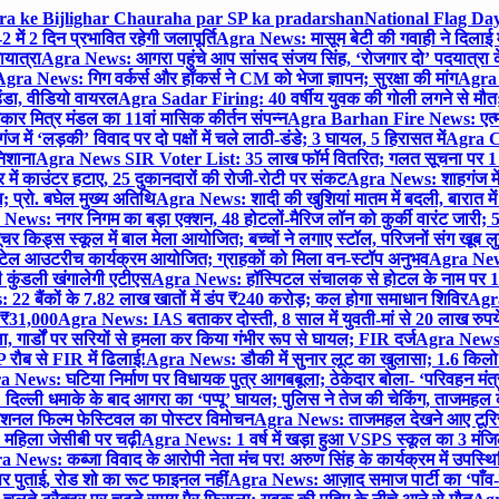
gra ke Bijlighar Chauraha par SP ka pradarshan
National Flag Day
में 2 दिन प्रभावित रहेगी जलापूर्ति
Agra News: मासूम बेटी की गवाही ने दिलाई 
यात्रा
Agra News: आगरा पहुंचे आप सांसद संजय सिंह, ‘रोजगार दो’ पदयात्रा के
gra News: गिग वर्कर्स और हॉकर्स ने CM को भेजा ज्ञापन; सुरक्षा की मांग
Agra P
ंडा, वीडियो वायरल
Agra Sadar Firing: 40 वर्षीय युवक की गोली लगने से मौत; 
 मित्र मंडल का 11वां मासिक कीर्तन संपन्न
Agra Barhan Fire News: एत्मा
में ‘लड़की’ विवाद पर दो पक्षों में चले लाठी-डंडे; 3 घायल, 5 हिरासत में
Agra Cri
निशाना
Agra News SIR Voter List: 35 लाख फॉर्म वितरित; गलत सूचना पर 1
ं काउंटर हटाए, 25 दुकानदारों की रोजी-रोटी पर संकट
Agra News: शाहगंज में
 प्रो. बघेल मुख्य अतिथि
Agra News: शादी की खुशियां मातम में बदली, बारात में 
News: नगर निगम का बड़ा एक्शन, 48 होटलों-मैरिज लॉन को कुर्की वारंट जारी; 5
र किड्स स्कूल में बाल मेला आयोजित; बच्चों ने लगाए स्टॉल, परिजनों संग खूब ल
टेल आउटरीच कार्यक्रम आयोजित; ग्राहकों को मिला वन-स्टॉप अनुभव
Agra News:
कुंडली खंगालेगी एटीएस
Agra News: हॉस्पिटल संचालक से होटल के नाम पर 1.17
22 बैंकों के 7.82 लाख खातों में डंप ₹240 करोड़; कल होगा समाधान शिविर
Agra
ो ₹31,000
Agra News: IAS बताकर दोस्ती, 8 साल में युवती-मां से 20 लाख रुपये
ा, गार्डों पर सरियों से हमला कर किया गंभीर रूप से घायल; FIR दर्ज
Agra News: व
 रौब से FIR में ढिलाई!
Agra News: डौकी में सुनार लूट का खुलासा; 1.6 किलो 
 News: घटिया निर्माण पर विधायक पुत्र आगबबूला; ठेकेदार बोला- ‘परिवहन म
िल्ली धमाके के बाद आगरा का ‘पप्पू’ घायल; पुलिस ने तेज की चेकिंग, ताजमहल
ेशनल फिल्म फेस्टिवल का पोस्टर विमोचन
Agra News: ताजमहल देखने आए टूरिस्ट स
 महिला जेसीबी पर चढ़ी
Agra News: 1 वर्ष में खड़ा हुआ VSPS स्कूल का 3 मंजिला
 News: कब्जा विवाद के आरोपी नेता मंच पर! अरुण सिंह के कार्यक्रम में उपस्
र पर पुताई, रोड शो का रूट फाइनल नहीं
Agra News: आज़ाद समाज पार्टी का ‘पाँव-प