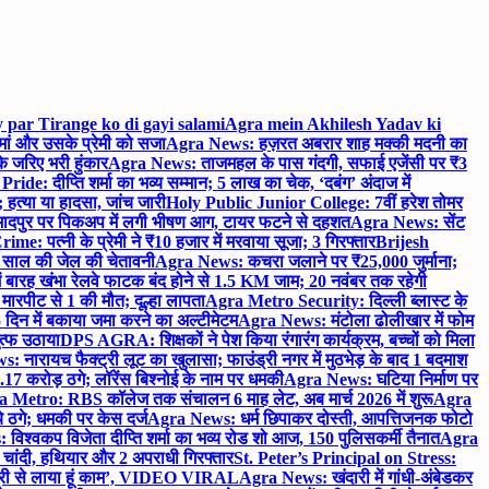
 par Tirange ko di gayi salami
Agra mein Akhilesh Yadav ki
मां और उसके प्रेमी को सजा
Agra News: हज़रत अबरार शाह मक्की मदनी का
 जरिए भरी हुंकार
Agra News: ताजमहल के पास गंदगी, सफाई एजेंसी पर ₹3
ride: दीप्ति शर्मा का भव्य सम्मान; 5 लाख का चेक, ‘दबंग’ अंदाज में
हत्या या हादसा, जांच जारी
Holy Public Junior College: 7वीं हरेश तोमर
दपुर पर पिकअप में लगी भीषण आग, टायर फटने से दहशत
Agra News: सेंट
me: पत्नी के प्रेमी ने ₹10 हजार में मरवाया सूजा; 3 गिरफ्तार
Brijesh
 साल की जेल की चेतावनी
Agra News: कचरा जलाने पर ₹25,000 जुर्माना;
 बारह खंभा रेलवे फाटक बंद होने से 1.5 KM जाम; 20 नवंबर तक रहेगी
मारपीट से 1 की मौत; दूल्हा लापता
Agra Metro Security: दिल्ली ब्लास्ट के
 दिन में बकाया जमा करने का अल्टीमेटम
Agra News: मंटोला ढोलीखार में फोम
ुत्फ उठाया
DPS AGRA: शिक्षकों ने पेश किया रंगारंग कार्यक्रम, बच्चों को मिला
 नारायच फैक्ट्री लूट का खुलासा; फाउंड्री नगर में मुठभेड़ के बाद 1 बदमाश
 करोड़ ठगे; लॉरेंस बिश्नोई के नाम पर धमकी
Agra News: घटिया निर्माण पर
 Metro: RBS कॉलेज तक संचालन 6 माह लेट, अब मार्च 2026 में शुरू
Agra
 ठगे; धमकी पर केस दर्ज
Agra News: धर्म छिपाकर दोस्ती, आपत्तिजनक फोटो
िश्वकप विजेता दीप्ति शर्मा का भव्य रोड शो आज, 150 पुलिसकर्मी तैनात
Agra
चांदी, हथियार और 2 अपराधी गिरफ्तार
St. Peter’s Principal on Stress:
ंत्री से लाया हूं काम’, VIDEO VIRAL
Agra News: खंदारी में गांधी-अंबेडकर