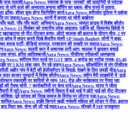
 के पास तलाशी
Agra News: स्मारक के पास ‘लपकों’ की दादागिरी से पर्यटक
े तांगे वाले की अभद्रता,बनाया शॉपिंग का दबाव; बीच रास्ते में उतारा,
 ढाँचा; शीघ्र शुरू होगा फिनिशिंग कार्य
Agra News: हरीपर्वत पुलिस ने दबोचा
थिति पर सवाल
Agra News: थानों में करता था चोरी बर्खास्त
ाँव चलो, गाँव-गाँव चलो’ अभियान
Agra News: जयपुर हाउस में विशेष कीर्तन
 News: 13 दिसंबर को राष्ट्रीय लोक अदालत; एडीजे डॉ. दिव्यानंद द्विवेदी ने
 खटखटाया तो पीट-पीटकर हत्या; ऑटो चालक की इलाज के दौरान मौत; 2 पर
ोच में सफर करते दिखे केंद्रीय मंत्री SP Singh Baghel; लोगों ने कहा-
का-शराब पार्टी; वीडियो वायरल, प्रशासन की सख्ती पर सवाल
Agra News:
पण
Agra News: चलती कार में अचानक लगी आग; चालक ने कूदकर बचाई
जे तक संगत, हरित आतिशबाजी
Agra News: पीसीएस परीक्षार्थी आत्महत्या
ra News: श्रीराम पेपर वर्ल्ड पर GST छापा, 4 करोड़ का स्टॉक गायब; 85.40
वे पर 3 KM लंबा जाम, रेंग रहे वाहन
Agra News: ब्लैकमेलिंग से तंग पीसीएस
ी अहीर गांव में बेटी की हेलीकॉप्टर से विदाई; देखने के लिए उमड़ी भीड़
Agra
 बाजार गुरुद्वारों में विशेष कीर्तन
Agra News: क्वीन मैरी लाइब्रेरी में ‘ढाई
ोत्थान एकादशी पर शादियों से जाम; MG रोड और फतेहाबाद पर रेंगता रहा
ं की टैक्स चोरी, 7 कारोबारियों पर केस दर्ज
Agra News: भारत ने जीता
ारी में जुटे
Agra News: जमीनी विवाद में बड़े भाई ने छोटे भाई को पीट-पीटकर
कोशिश; पूर्व सांसद को सिख समाज के विरोध पर लौटना पड़ा
Agra News:
ए शामिल
Agra News: हाईवे किनारे खड़ी गर्भवती महिला को लोडर ने रौंदा, इलाज
टे बाद मिला शव, सेना की ली गई मदद
Agra News: मॉस्को में MP राजकुमार