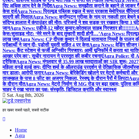
दरबार; शीशगंज साहिब के रागी मीत सिंह ने संगत को निहाल किया
Agra News: च
दिए अधिक लाभ देने के निर्देश
Agra News: समझौता कराने के बहाने ले जाकर गैंगरेप
केस दर्ज
Agra News: प्रिल्यूड पब्लिक स्कूल में रूपा प्रकाश मेमोरियल चैंपियनशि
सादगी की मिसाल
Agra News: क्रॉम्पटन ग्रीव्स के नाम पर नकली तार बेचने व
संदिग्ध हालात में कंपाउंडर की मौत; परिजनों ने शव सड़क पर रखकर किया 3 घंटे
जान
Agra News: एडीजे-12 महेंद्र कुमार:कोतवाल साहब गिरफ्तार हो!!!!!!!!
Ag
केस:सुसाइड नोट: ‘मेरे मरने के बाद तुम्हारी शादी होगी…’
Agra News: प्रिल्यूड
लाख जमा
Agra News: CP दीपक कुमार ने दिलाई यातायात नियमों के पालन 
परीक्षार्थी ने जान दी; पड़ोसी युवती सहित 4 पर केस
Agra News: वेडिंग सीजन के 
News: कैंट स्टेशन से फर्जी अग्निवीर गिरफ्तार; आर्मी यूनिफॉर्म में करता था यात्र
आखर प्रेम का’; सुधीर नारायन ने प्रस्तुत की कबीर रचनाएं
Agra Police: दो AC
ट्रैफिक
Agra News: मंगलवार से 35.99 लाख मतदाताओं का SIR शुरू; 2027 
महिला वनडे वर्ल्ड कप; दीप्ति शर्मा के ऑलराउंड प्रदर्शन से ऐतिहासिक जीत
मॉस्क
मार डाला; आरोपी फरार
Agra News: बेरिकेडिंग खोलने पर मेट्रो कर्मचारी और 
ताजमहल के पास 8 फीट का अजगर निकला, रेस्क्यू के दौरान पैरों में लिपटा
Agra 
के दौरान मौत
Agra News: मेट्रो निर्माण से MG रोड पर बढ़ा दबाव; पुलिस कमि
चाहर ने रखा भारत का पक्ष: संस्कृति, डिजिटल क्रांति और स्वास्थ्य
Sat. Aug 8th, 2026
हर खबर सबसे पहले, सबसे सटीक
Home
Agra