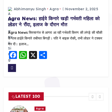
Abhimanyu Singh
Agra
November 2, 2025
Agra News: हाईवे किनारे खड़ी गर्भवती महिला को
लोडर ने रौंदा, इलाज के दौरान मौत
Agra News सिरसागंज से आगरा आ रही गर्भवती किरण की लंगड़े की चौकी
के पास हाईवे किनारे तबीयत बिगड़ी। पति ने बाइक रोकी, तभी लोडर ने टक्कर
मार दी। इलाज…
F
W
X
S
a
h
h
c
a
a
e
ts
re
b
A
o
p
LATEST 100
o
p
k
Agra