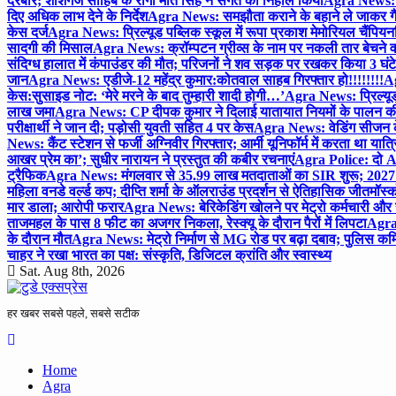
दरबार; शीशगंज साहिब के रागी मीत सिंह ने संगत को निहाल किया
Agra News: च
दिए अधिक लाभ देने के निर्देश
Agra News: समझौता कराने के बहाने ले जाकर गैंगरेप
केस दर्ज
Agra News: प्रिल्यूड पब्लिक स्कूल में रूपा प्रकाश मेमोरियल चैंपियनशि
सादगी की मिसाल
Agra News: क्रॉम्पटन ग्रीव्स के नाम पर नकली तार बेचने व
संदिग्ध हालात में कंपाउंडर की मौत; परिजनों ने शव सड़क पर रखकर किया 3 घंटे
जान
Agra News: एडीजे-12 महेंद्र कुमार:कोतवाल साहब गिरफ्तार हो!!!!!!!!
Ag
केस:सुसाइड नोट: ‘मेरे मरने के बाद तुम्हारी शादी होगी…’
Agra News: प्रिल्यूड
लाख जमा
Agra News: CP दीपक कुमार ने दिलाई यातायात नियमों के पालन 
परीक्षार्थी ने जान दी; पड़ोसी युवती सहित 4 पर केस
Agra News: वेडिंग सीजन के 
News: कैंट स्टेशन से फर्जी अग्निवीर गिरफ्तार; आर्मी यूनिफॉर्म में करता था यात्र
आखर प्रेम का’; सुधीर नारायन ने प्रस्तुत की कबीर रचनाएं
Agra Police: दो AC
ट्रैफिक
Agra News: मंगलवार से 35.99 लाख मतदाताओं का SIR शुरू; 2027 
महिला वनडे वर्ल्ड कप; दीप्ति शर्मा के ऑलराउंड प्रदर्शन से ऐतिहासिक जीत
मॉस्क
मार डाला; आरोपी फरार
Agra News: बेरिकेडिंग खोलने पर मेट्रो कर्मचारी और 
ताजमहल के पास 8 फीट का अजगर निकला, रेस्क्यू के दौरान पैरों में लिपटा
Agra 
के दौरान मौत
Agra News: मेट्रो निर्माण से MG रोड पर बढ़ा दबाव; पुलिस कमि
चाहर ने रखा भारत का पक्ष: संस्कृति, डिजिटल क्रांति और स्वास्थ्य
Sat. Aug 8th, 2026
हर खबर सबसे पहले, सबसे सटीक
Home
Agra