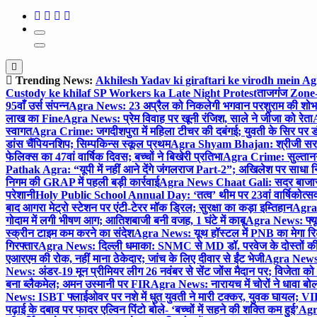
Trending News:
Akhilesh Yadav ki giraftari ke virodh mein A
Custody ke khilaf SP Workers ka Late Night Protest
ताजगंज Zone-2 
95वाँ उर्स संपन्न
Agra News: 23 अप्रैल को निकलेगी भगवान परशुराम की शोभा
लाख का Fine
Agra News: प्रेम विवाह पर खूनी रंजिश, साले ने जीजा को रेता
A
स्वागत
Agra Crime: जगदीशपुरा में महिला टीचर की दबंगई; युवती के सिर पर ड
डांस चैंपियनशिप; सिम्पकिन्स स्कूल प्रथम
Agra Shyam Bhajan: श्रीजी सरकार
फेलिक्स का 47वां वार्षिक दिवस; बच्चों ने बिखेरी प्रतिभा
Agra Crime: सुल्तानगंज 
Pathak Agra: “यूपी में नहीं आने देंगे जंगलराज Part-2”; अखिलेश पर साधा 
निगम की GRAP में पहली बड़ी कार्रवाई
Agra News Chaat Gali: सदर बाजार मे
परेशानी
Holy Public School Annual Day: ‘तत्व’ थीम पर 23वां वार्षिकोत्सव;
बाद आगरा मेट्रो स्टेशन पर एंटी-टेरर मॉक ड्रिल; सुरक्षा का कड़ा इम्तिहान
Agra 
गोदाम में लगी भीषण आग; आतिशबाजी बनी वजह, 1 घंटे में काबू
Agra News: फ्यूच
स्क्रीन टाइम कम करने का संदेश
Agra News: यूथ हॉस्टल में PNB का मेगा रि
गिरफ्तार
Agra News: दिल्ली धमाका: SNMC से MD डॉ. परवेज के दोस्तों की 
एआरएम की रोक, नहीं माना ठेकेदार; जांच के लिए दीवार से ईंट भेजी
Agra News: 
News: अंडर-19 मून प्रीमियर लीग 26 नवंबर से सेंट जोंस मैदान पर; विजेता क
बना ब्लैकमेल; अमन उस्मानी पर FIR
Agra News: नारायच में चोरों ने धावा बोल
News: ISBT फ्लाईओवर पर नशे में धुत युवती ने मारी टक्कर, युवक घायल; VIP
पढ़ाई के दबाव पर फादर एल्विन पिंटो बोले- ‘बच्चों में सहने की शक्ति कम हुई’
Agra