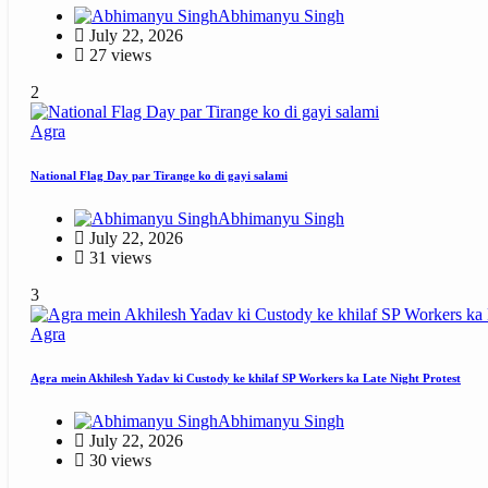
Abhimanyu Singh
July 22, 2026
27 views
2
Agra
National Flag Day par Tirange ko di gayi salami
Abhimanyu Singh
July 22, 2026
31 views
3
Agra
Agra mein Akhilesh Yadav ki Custody ke khilaf SP Workers ka Late Night Protest
Abhimanyu Singh
July 22, 2026
30 views