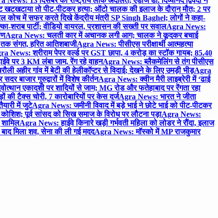
 News: 13 दिसंबर को राष्ट्रीय लोक अदालत; एडीजे डॉ. दिव्यानंद द्विवेदी ने
 खटखटाया तो पीट-पीटकर हत्या; ऑटो चालक की इलाज के दौरान मौत; 2 पर
ोच में सफर करते दिखे केंद्रीय मंत्री SP Singh Baghel; लोगों ने कहा-
का-शराब पार्टी; वीडियो वायरल, प्रशासन की सख्ती पर सवाल
Agra News:
पण
Agra News: चलती कार में अचानक लगी आग; चालक ने कूदकर बचाई
जे तक संगत, हरित आतिशबाजी
Agra News: पीसीएस परीक्षार्थी आत्महत्या
ra News: श्रीराम पेपर वर्ल्ड पर GST छापा, 4 करोड़ का स्टॉक गायब; 85.40
वे पर 3 KM लंबा जाम, रेंग रहे वाहन
Agra News: ब्लैकमेलिंग से तंग पीसीएस
ी अहीर गांव में बेटी की हेलीकॉप्टर से विदाई; देखने के लिए उमड़ी भीड़
Agra
 बाजार गुरुद्वारों में विशेष कीर्तन
Agra News: क्वीन मैरी लाइब्रेरी में ‘ढाई
ोत्थान एकादशी पर शादियों से जाम; MG रोड और फतेहाबाद पर रेंगता रहा
ं की टैक्स चोरी, 7 कारोबारियों पर केस दर्ज
Agra News: भारत ने जीता
ारी में जुटे
Agra News: जमीनी विवाद में बड़े भाई ने छोटे भाई को पीट-पीटकर
कोशिश; पूर्व सांसद को सिख समाज के विरोध पर लौटना पड़ा
Agra News:
ए शामिल
Agra News: हाईवे किनारे खड़ी गर्भवती महिला को लोडर ने रौंदा, इलाज
टे बाद मिला शव, सेना की ली गई मदद
Agra News: मॉस्को में MP राजकुमार