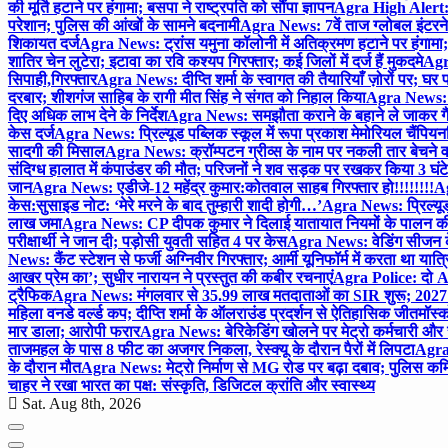
की मूर्ति हटाने पर हंगामा; बसपा ने राष्ट्रपति को सौंपा ज्ञापन
Agra High Alert: द
परेशान; पुलिस की आंखों के सामने बदनामी
Agra News: 7वें ताज ग्लोबल इंटरन
शिकायत दर्ज
Agra News: ट्रांस यमुना कॉलोनी में अतिक्रमण हटाने पर हंगामा;
शातिर चेन लुटेरा; इटावा का रवि कश्यप गिरफ्तार; कई जिलों में दर्ज हैं मुकदमे
Agra
सिपाही,गिरफ्तार
Agra News: दीप्ति शर्मा के स्वागत की तैयारियाँ ज़ोरों पर; घ
दरबार; शीशगंज साहिब के रागी मीत सिंह ने संगत को निहाल किया
Agra News: च
दिए अधिक लाभ देने के निर्देश
Agra News: समझौता कराने के बहाने ले जाकर गैंगरेप
केस दर्ज
Agra News: प्रिल्यूड पब्लिक स्कूल में रूपा प्रकाश मेमोरियल चैंपियनशि
सादगी की मिसाल
Agra News: क्रॉम्पटन ग्रीव्स के नाम पर नकली तार बेचने व
संदिग्ध हालात में कंपाउंडर की मौत; परिजनों ने शव सड़क पर रखकर किया 3 घंटे
जान
Agra News: एडीजे-12 महेंद्र कुमार:कोतवाल साहब गिरफ्तार हो!!!!!!!!
Ag
केस:सुसाइड नोट: ‘मेरे मरने के बाद तुम्हारी शादी होगी…’
Agra News: प्रिल्यूड
लाख जमा
Agra News: CP दीपक कुमार ने दिलाई यातायात नियमों के पालन 
परीक्षार्थी ने जान दी; पड़ोसी युवती सहित 4 पर केस
Agra News: वेडिंग सीजन के 
News: कैंट स्टेशन से फर्जी अग्निवीर गिरफ्तार; आर्मी यूनिफॉर्म में करता था यात्र
आखर प्रेम का’; सुधीर नारायन ने प्रस्तुत की कबीर रचनाएं
Agra Police: दो AC
ट्रैफिक
Agra News: मंगलवार से 35.99 लाख मतदाताओं का SIR शुरू; 2027 
महिला वनडे वर्ल्ड कप; दीप्ति शर्मा के ऑलराउंड प्रदर्शन से ऐतिहासिक जीत
मॉस्क
मार डाला; आरोपी फरार
Agra News: बेरिकेडिंग खोलने पर मेट्रो कर्मचारी और 
ताजमहल के पास 8 फीट का अजगर निकला, रेस्क्यू के दौरान पैरों में लिपटा
Agra 
के दौरान मौत
Agra News: मेट्रो निर्माण से MG रोड पर बढ़ा दबाव; पुलिस कमि
चाहर ने रखा भारत का पक्ष: संस्कृति, डिजिटल क्रांति और स्वास्थ्य
Sat. Aug 8th, 2026