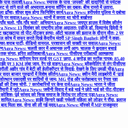
 के पास तलाशी
Agra News: स्मारक के पास ‘लपकों’ की दादागिरी से पर्यटक
े तांगे वाले की अभद्रता,बनाया शॉपिंग का दबाव; बीच रास्ते में उतारा,
 ढाँचा; शीघ्र शुरू होगा फिनिशिंग कार्य
Agra News: हरीपर्वत पुलिस ने दबोचा
थिति पर सवाल
Agra News: थानों में करता था चोरी बर्खास्त
ाँव चलो, गाँव-गाँव चलो’ अभियान
Agra News: जयपुर हाउस में विशेष कीर्तन
 News: 13 दिसंबर को राष्ट्रीय लोक अदालत; एडीजे डॉ. दिव्यानंद द्विवेदी ने
 खटखटाया तो पीट-पीटकर हत्या; ऑटो चालक की इलाज के दौरान मौत; 2 पर
ोच में सफर करते दिखे केंद्रीय मंत्री SP Singh Baghel; लोगों ने कहा-
का-शराब पार्टी; वीडियो वायरल, प्रशासन की सख्ती पर सवाल
Agra News:
पण
Agra News: चलती कार में अचानक लगी आग; चालक ने कूदकर बचाई
जे तक संगत, हरित आतिशबाजी
Agra News: पीसीएस परीक्षार्थी आत्महत्या
ra News: श्रीराम पेपर वर्ल्ड पर GST छापा, 4 करोड़ का स्टॉक गायब; 85.40
वे पर 3 KM लंबा जाम, रेंग रहे वाहन
Agra News: ब्लैकमेलिंग से तंग पीसीएस
ी अहीर गांव में बेटी की हेलीकॉप्टर से विदाई; देखने के लिए उमड़ी भीड़
Agra
 बाजार गुरुद्वारों में विशेष कीर्तन
Agra News: क्वीन मैरी लाइब्रेरी में ‘ढाई
ोत्थान एकादशी पर शादियों से जाम; MG रोड और फतेहाबाद पर रेंगता रहा
ं की टैक्स चोरी, 7 कारोबारियों पर केस दर्ज
Agra News: भारत ने जीता
ारी में जुटे
Agra News: जमीनी विवाद में बड़े भाई ने छोटे भाई को पीट-पीटकर
कोशिश; पूर्व सांसद को सिख समाज के विरोध पर लौटना पड़ा
Agra News:
ए शामिल
Agra News: हाईवे किनारे खड़ी गर्भवती महिला को लोडर ने रौंदा, इलाज
टे बाद मिला शव, सेना की ली गई मदद
Agra News: मॉस्को में MP राजकुमार