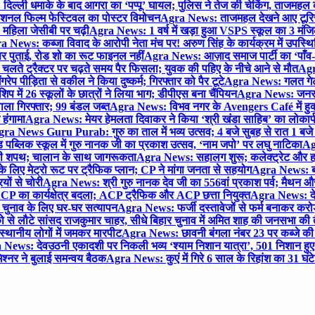
िल्ली धमाके के बाद आगरा का ‘पप्पू’ घायल; पुलिस ने तेज की चेकिंग, ताजमहल
ेशनल फिल्म फेस्टिवल का पोस्टर विमोचन
Agra News: ताजमहल देखने आए टूरिस्ट स
 महिला जेसीबी पर चढ़ी
Agra News: 1 वर्ष में खड़ा हुआ VSPS स्कूल का 3 मंजिला
 News: कब्जा विवाद के आरोपी नेता मंच पर! अरुण सिंह के कार्यक्रम में उपस्
र पर पुताई, रोड शो का रूट फाइनल नहीं
Agra News: आज़ाद समाज पार्टी का ‘पाँव-प
लते ट्रैक्टर पर चढ़ते समय पैर फिसला; युवक की पहिए के नीचे आने से मौत
Agra
 पीड़िता से वकील ने किया दुष्कर्म; गिरफ्तार को पैर टूटे
Agra News: गलत गेट
प में 26 स्कूलों के छात्रों ने लिया भाग; डीपीएस बना चैंपियन
Agra News: जनरल क
ाला गिरफ्तार; 99 बंडल जब्त
Agra News: विभव नगर के Avengers Café में हुक्
 हंगामा
Agra News: मेयर हेमलता दिवाकर ने किया ‘श्री खंडा साहिब’ का लोकार्
ra News Guru Purab: गुरु का ताल में भव्य उत्सव; 4 बजे सुबह से रात 1 ब
 पब्लिक स्कूल में गुरु नानक जी का प्रकाश उत्सव, ‘नाम जपो’ पर लघु नाटिका
Ag
की शपथ; चालान के साथ जागरूकता
Agra News: सहालग शुरू; कलेक्ट्रेट और हाई
लिए मेट्रो रूट पर ट्रैफिक प्लान; CP ने मांगा जनता से सहयोग
Agra News: बरौल
ियों से चोरी
Agra News: श्री गुरु नानक देव जी का 556वां प्रकाश पर्व; मैथन और सदर
P का कार्यक्षेत्र बदला; ACP ट्रैफिक और ACP छत्ता नियुक्त
Agra News: देव
चुनाव के लिए घर-घर सत्यापन
Agra News: फर्जी दस्तावेजों से फर्म बनाकर करोड़ो
ो से लौटे सांसद राजकुमार चाहर, सीधे बिहार चुनाव में अमित शाह की जनसभा की तैय
स्थानीय लोगों में जमकर मारपीट
Agra News: छावनी बंगला नंबर 23 पर कब्जे की 
News: देवउठनी एकादशी पर निकली भव्य ‘श्याम निशान यात्रा’, 501 निशान हु
श्नर ने बुलाई समन्वय बैठक
Agra News: कुएं में गिरे 6 साल के रिहांश का 31 घं