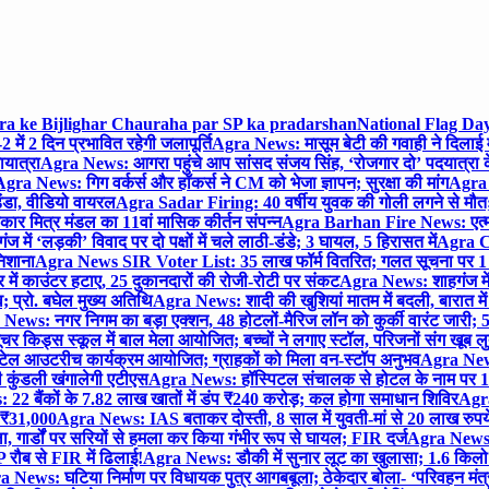
gra ke Bijlighar Chauraha par SP ka pradarshan
National Flag Day
में 2 दिन प्रभावित रहेगी जलापूर्ति
Agra News: मासूम बेटी की गवाही ने दिलाई 
यात्रा
Agra News: आगरा पहुंचे आप सांसद संजय सिंह, ‘रोजगार दो’ पदयात्रा के
gra News: गिग वर्कर्स और हॉकर्स ने CM को भेजा ज्ञापन; सुरक्षा की मांग
Agra P
ंडा, वीडियो वायरल
Agra Sadar Firing: 40 वर्षीय युवक की गोली लगने से मौत; 
 मित्र मंडल का 11वां मासिक कीर्तन संपन्न
Agra Barhan Fire News: एत्मा
में ‘लड़की’ विवाद पर दो पक्षों में चले लाठी-डंडे; 3 घायल, 5 हिरासत में
Agra Cri
निशाना
Agra News SIR Voter List: 35 लाख फॉर्म वितरित; गलत सूचना पर 1
ं काउंटर हटाए, 25 दुकानदारों की रोजी-रोटी पर संकट
Agra News: शाहगंज में
 प्रो. बघेल मुख्य अतिथि
Agra News: शादी की खुशियां मातम में बदली, बारात में 
News: नगर निगम का बड़ा एक्शन, 48 होटलों-मैरिज लॉन को कुर्की वारंट जारी; 5
र किड्स स्कूल में बाल मेला आयोजित; बच्चों ने लगाए स्टॉल, परिजनों संग खूब ल
टेल आउटरीच कार्यक्रम आयोजित; ग्राहकों को मिला वन-स्टॉप अनुभव
Agra News:
कुंडली खंगालेगी एटीएस
Agra News: हॉस्पिटल संचालक से होटल के नाम पर 1.17
22 बैंकों के 7.82 लाख खातों में डंप ₹240 करोड़; कल होगा समाधान शिविर
Agra
ो ₹31,000
Agra News: IAS बताकर दोस्ती, 8 साल में युवती-मां से 20 लाख रुपये
ा, गार्डों पर सरियों से हमला कर किया गंभीर रूप से घायल; FIR दर्ज
Agra News: व
 रौब से FIR में ढिलाई!
Agra News: डौकी में सुनार लूट का खुलासा; 1.6 किलो 
 News: घटिया निर्माण पर विधायक पुत्र आगबबूला; ठेकेदार बोला- ‘परिवहन म