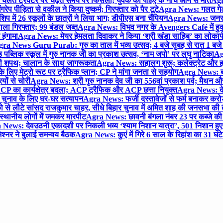
लते ट्रैक्टर पर चढ़ते समय पैर फिसला; युवक की पहिए के नीचे आने से मौत
Agra
 पीड़िता से वकील ने किया दुष्कर्म; गिरफ्तार को पैर टूटे
Agra News: गलत गेट
प में 26 स्कूलों के छात्रों ने लिया भाग; डीपीएस बना चैंपियन
Agra News: जनरल क
ाला गिरफ्तार; 99 बंडल जब्त
Agra News: विभव नगर के Avengers Café में हुक्
 हंगामा
Agra News: मेयर हेमलता दिवाकर ने किया ‘श्री खंडा साहिब’ का लोकार्
ra News Guru Purab: गुरु का ताल में भव्य उत्सव; 4 बजे सुबह से रात 1 ब
 पब्लिक स्कूल में गुरु नानक जी का प्रकाश उत्सव, ‘नाम जपो’ पर लघु नाटिका
Ag
की शपथ; चालान के साथ जागरूकता
Agra News: सहालग शुरू; कलेक्ट्रेट और हाई
लिए मेट्रो रूट पर ट्रैफिक प्लान; CP ने मांगा जनता से सहयोग
Agra News: बरौल
ियों से चोरी
Agra News: श्री गुरु नानक देव जी का 556वां प्रकाश पर्व; मैथन और सदर
P का कार्यक्षेत्र बदला; ACP ट्रैफिक और ACP छत्ता नियुक्त
Agra News: देव
चुनाव के लिए घर-घर सत्यापन
Agra News: फर्जी दस्तावेजों से फर्म बनाकर करोड़ो
ो से लौटे सांसद राजकुमार चाहर, सीधे बिहार चुनाव में अमित शाह की जनसभा की तैय
स्थानीय लोगों में जमकर मारपीट
Agra News: छावनी बंगला नंबर 23 पर कब्जे की 
News: देवउठनी एकादशी पर निकली भव्य ‘श्याम निशान यात्रा’, 501 निशान हु
श्नर ने बुलाई समन्वय बैठक
Agra News: कुएं में गिरे 6 साल के रिहांश का 31 घं