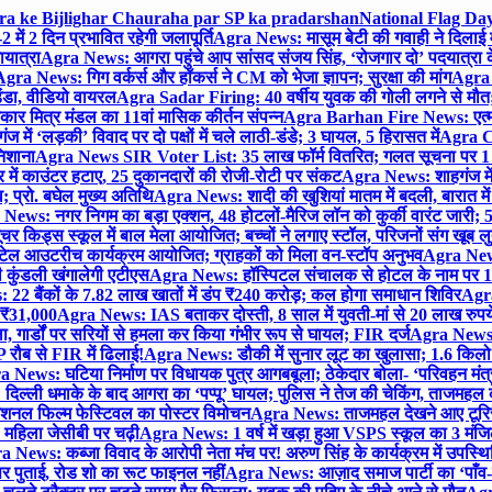
gra ke Bijlighar Chauraha par SP ka pradarshan
National Flag Day
में 2 दिन प्रभावित रहेगी जलापूर्ति
Agra News: मासूम बेटी की गवाही ने दिलाई 
यात्रा
Agra News: आगरा पहुंचे आप सांसद संजय सिंह, ‘रोजगार दो’ पदयात्रा के
gra News: गिग वर्कर्स और हॉकर्स ने CM को भेजा ज्ञापन; सुरक्षा की मांग
Agra P
ंडा, वीडियो वायरल
Agra Sadar Firing: 40 वर्षीय युवक की गोली लगने से मौत; 
 मित्र मंडल का 11वां मासिक कीर्तन संपन्न
Agra Barhan Fire News: एत्मा
में ‘लड़की’ विवाद पर दो पक्षों में चले लाठी-डंडे; 3 घायल, 5 हिरासत में
Agra Cri
निशाना
Agra News SIR Voter List: 35 लाख फॉर्म वितरित; गलत सूचना पर 1
ं काउंटर हटाए, 25 दुकानदारों की रोजी-रोटी पर संकट
Agra News: शाहगंज में
 प्रो. बघेल मुख्य अतिथि
Agra News: शादी की खुशियां मातम में बदली, बारात में 
News: नगर निगम का बड़ा एक्शन, 48 होटलों-मैरिज लॉन को कुर्की वारंट जारी; 5
र किड्स स्कूल में बाल मेला आयोजित; बच्चों ने लगाए स्टॉल, परिजनों संग खूब ल
टेल आउटरीच कार्यक्रम आयोजित; ग्राहकों को मिला वन-स्टॉप अनुभव
Agra News:
कुंडली खंगालेगी एटीएस
Agra News: हॉस्पिटल संचालक से होटल के नाम पर 1.17
22 बैंकों के 7.82 लाख खातों में डंप ₹240 करोड़; कल होगा समाधान शिविर
Agra
ो ₹31,000
Agra News: IAS बताकर दोस्ती, 8 साल में युवती-मां से 20 लाख रुपये
ा, गार्डों पर सरियों से हमला कर किया गंभीर रूप से घायल; FIR दर्ज
Agra News: व
 रौब से FIR में ढिलाई!
Agra News: डौकी में सुनार लूट का खुलासा; 1.6 किलो 
 News: घटिया निर्माण पर विधायक पुत्र आगबबूला; ठेकेदार बोला- ‘परिवहन म
िल्ली धमाके के बाद आगरा का ‘पप्पू’ घायल; पुलिस ने तेज की चेकिंग, ताजमहल
ेशनल फिल्म फेस्टिवल का पोस्टर विमोचन
Agra News: ताजमहल देखने आए टूरिस्ट स
 महिला जेसीबी पर चढ़ी
Agra News: 1 वर्ष में खड़ा हुआ VSPS स्कूल का 3 मंजिला
 News: कब्जा विवाद के आरोपी नेता मंच पर! अरुण सिंह के कार्यक्रम में उपस्
र पर पुताई, रोड शो का रूट फाइनल नहीं
Agra News: आज़ाद समाज पार्टी का ‘पाँव-प