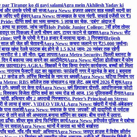
 par Tirange ko di gayi salami
Agra mein Akhilesh Yadav ki
मां और उसके प्रेमी को सजा
Agra News: हज़रत अबरार शाह मक्की मदनी का
 जरिए भरी हुंकार
Agra News: ताजमहल के पास गंदगी, सफाई एजेंसी पर ₹3
ride: दीप्ति शर्मा का भव्य सम्मान; 5 लाख का चेक, ‘दबंग’ अंदाज में
हत्या या हादसा, जांच जारी
Holy Public Junior College: 7वीं हरेश तोमर
दपुर पर पिकअप में लगी भीषण आग, टायर फटने से दहशत
Agra News: सेंट
me: पत्नी के प्रेमी ने ₹10 हजार में मरवाया सूजा; 3 गिरफ्तार
Brijesh
 साल की जेल की चेतावनी
Agra News: कचरा जलाने पर ₹25,000 जुर्माना;
 बारह खंभा रेलवे फाटक बंद होने से 1.5 KM जाम; 20 नवंबर तक रहेगी
मारपीट से 1 की मौत; दूल्हा लापता
Agra Metro Security: दिल्ली ब्लास्ट के
 दिन में बकाया जमा करने का अल्टीमेटम
Agra News: मंटोला ढोलीखार में फोम
ुत्फ उठाया
DPS AGRA: शिक्षकों ने पेश किया रंगारंग कार्यक्रम, बच्चों को मिला
 नारायच फैक्ट्री लूट का खुलासा; फाउंड्री नगर में मुठभेड़ के बाद 1 बदमाश
 करोड़ ठगे; लॉरेंस बिश्नोई के नाम पर धमकी
Agra News: घटिया निर्माण पर
 Metro: RBS कॉलेज तक संचालन 6 माह लेट, अब मार्च 2026 में शुरू
Agra
 ठगे; धमकी पर केस दर्ज
Agra News: धर्म छिपाकर दोस्ती, आपत्तिजनक फोटो
िश्वकप विजेता दीप्ति शर्मा का भव्य रोड शो आज, 150 पुलिसकर्मी तैनात
Agra
चांदी, हथियार और 2 अपराधी गिरफ्तार
St. Peter’s Principal on Stress:
ंत्री से लाया हूं काम’, VIDEO VIRAL
Agra News: खंदारी में गांधी-अंबेडकर
 के पास तलाशी
Agra News: स्मारक के पास ‘लपकों’ की दादागिरी से पर्यटक
े तांगे वाले की अभद्रता,बनाया शॉपिंग का दबाव; बीच रास्ते में उतारा,
 ढाँचा; शीघ्र शुरू होगा फिनिशिंग कार्य
Agra News: हरीपर्वत पुलिस ने दबोचा
थिति पर सवाल
Agra News: थानों में करता था चोरी बर्खास्त
ाँव चलो, गाँव-गाँव चलो’ अभियान
Agra News: जयपुर हाउस में विशेष कीर्तन