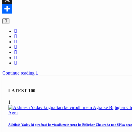
X
Share
Continue reading
LATEST 100
1
Agra
Akhilesh Yadav ki giraftari ke virodh mein Agra ke Bijlighar Chauraha par SP ka pra