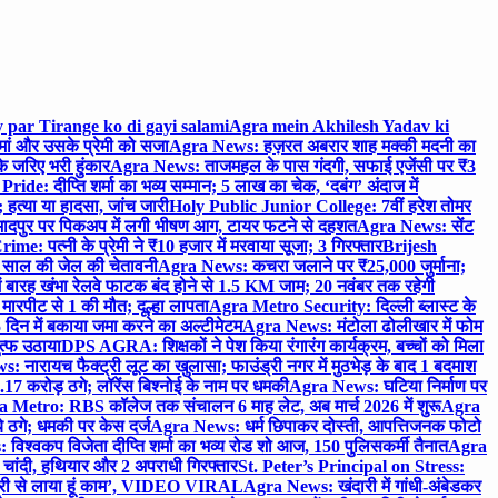
 par Tirange ko di gayi salami
Agra mein Akhilesh Yadav ki
मां और उसके प्रेमी को सजा
Agra News: हज़रत अबरार शाह मक्की मदनी का
 जरिए भरी हुंकार
Agra News: ताजमहल के पास गंदगी, सफाई एजेंसी पर ₹3
ride: दीप्ति शर्मा का भव्य सम्मान; 5 लाख का चेक, ‘दबंग’ अंदाज में
हत्या या हादसा, जांच जारी
Holy Public Junior College: 7वीं हरेश तोमर
दपुर पर पिकअप में लगी भीषण आग, टायर फटने से दहशत
Agra News: सेंट
me: पत्नी के प्रेमी ने ₹10 हजार में मरवाया सूजा; 3 गिरफ्तार
Brijesh
 साल की जेल की चेतावनी
Agra News: कचरा जलाने पर ₹25,000 जुर्माना;
 बारह खंभा रेलवे फाटक बंद होने से 1.5 KM जाम; 20 नवंबर तक रहेगी
मारपीट से 1 की मौत; दूल्हा लापता
Agra Metro Security: दिल्ली ब्लास्ट के
 दिन में बकाया जमा करने का अल्टीमेटम
Agra News: मंटोला ढोलीखार में फोम
ुत्फ उठाया
DPS AGRA: शिक्षकों ने पेश किया रंगारंग कार्यक्रम, बच्चों को मिला
 नारायच फैक्ट्री लूट का खुलासा; फाउंड्री नगर में मुठभेड़ के बाद 1 बदमाश
 करोड़ ठगे; लॉरेंस बिश्नोई के नाम पर धमकी
Agra News: घटिया निर्माण पर
 Metro: RBS कॉलेज तक संचालन 6 माह लेट, अब मार्च 2026 में शुरू
Agra
 ठगे; धमकी पर केस दर्ज
Agra News: धर्म छिपाकर दोस्ती, आपत्तिजनक फोटो
िश्वकप विजेता दीप्ति शर्मा का भव्य रोड शो आज, 150 पुलिसकर्मी तैनात
Agra
चांदी, हथियार और 2 अपराधी गिरफ्तार
St. Peter’s Principal on Stress:
ंत्री से लाया हूं काम’, VIDEO VIRAL
Agra News: खंदारी में गांधी-अंबेडकर