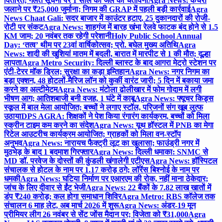
वितरित; गलत सूचना पर 1 साल की जेल की चेतावनी
Agra News: कचरा
जलाने पर ₹25,000 जुर्माना; निगम की GRAP में पहली बड़ी कार्रवाई
Agra
News Chaat Gali: सदर बाजार में काउंटर हटाए, 25 दुकानदारों की रोजी-
रोटी पर संकट
Agra News: शाहगंज में बारह खंभा रेलवे फाटक बंद होने से 1.5
KM जाम; 20 नवंबर तक रहेगी परेशानी
Holy Public School Annual
Day: ‘तत्व’ थीम पर 23वां वार्षिकोत्सव; प्रो. बघेल मुख्य अतिथि
Agra
News: शादी की खुशियां मातम में बदली, बारात में मारपीट से 1 की मौत; दूल्हा
लापता
Agra Metro Security: दिल्ली ब्लास्ट के बाद आगरा मेट्रो स्टेशन पर
एंटी-टेरर मॉक ड्रिल; सुरक्षा का कड़ा इम्तिहान
Agra News: नगर निगम का
बड़ा एक्शन, 48 होटलों-मैरिज लॉन को कुर्की वारंट जारी; 5 दिन में बकाया जमा
करने का अल्टीमेटम
Agra News: मंटोला ढोलीखार में फोम गोदाम में लगी
भीषण आग; आतिशबाजी बनी वजह, 1 घंटे में काबू
Agra News: फ्यूचर किड्स
स्कूल में बाल मेला आयोजित; बच्चों ने लगाए स्टॉल, परिजनों संग खूब लुत्फ
उठाया
DPS AGRA: शिक्षकों ने पेश किया रंगारंग कार्यक्रम, बच्चों को मिला
स्क्रीन टाइम कम करने का संदेश
Agra News: यूथ हॉस्टल में PNB का मेगा
रिटेल आउटरीच कार्यक्रम आयोजित; ग्राहकों को मिला वन-स्टॉप
अनुभव
Agra News: नारायच फैक्ट्री लूट का खुलासा; फाउंड्री नगर में
मुठभेड़ के बाद 1 बदमाश गिरफ्तार
Agra News: दिल्ली धमाका: SNMC से
MD डॉ. परवेज के दोस्तों की कुंडली खंगालेगी एटीएस
Agra News: हॉस्पिटल
संचालक से होटल के नाम पर 1.17 करोड़ ठगे; लॉरेंस बिश्नोई के नाम पर
धमकी
Agra News: घटिया निर्माण पर एआरएम की रोक, नहीं माना ठेकेदार;
जांच के लिए दीवार से ईंट भेजी
Agra News: 22 बैंकों के 7.82 लाख खातों में
डंप ₹240 करोड़; कल होगा समाधान शिविर
Agra Metro: RBS कॉलेज तक
संचालन 6 माह लेट, अब मार्च 2026 में शुरू
Agra News: अंडर-19 मून
प्रीमियर लीग 26 नवंबर से सेंट जोंस मैदान पर; विजेता को ₹31,000
Agra