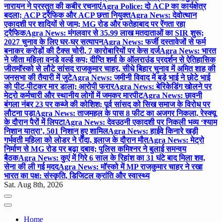
नारायन ने प्रस्तुत की कबीर रचनाएं
Agra Police: दो ACP का कार्यक्षेत्र
बदला; ACP ट्रैफिक और ACP छत्ता नियुक्त
Agra News: देवोत्थान
एकादशी पर शादियों से जाम; MG रोड और फतेहाबाद पर रेंगता रहा
ट्रैफिक
Agra News: मंगलवार से 35.99 लाख मतदाताओं का SIR शुरू;
2027 चुनाव के लिए घर-घर सत्यापन
Agra News: फर्जी दस्तावेजों से फर्म
बनाकर करोड़ों की टैक्स चोरी, 7 कारोबारियों पर केस दर्ज
Agra News: भारत
ने जीता महिला वनडे वर्ल्ड कप; दीप्ति शर्मा के ऑलराउंड प्रदर्शन से ऐतिहासिक
जीत
मॉस्को से लौटे सांसद राजकुमार चाहर, सीधे बिहार चुनाव में अमित शाह की
जनसभा की तैयारी में जुटे
Agra News: जमीनी विवाद में बड़े भाई ने छोटे भाई
को पीट-पीटकर मार डाला; आरोपी फरार
Agra News: बेरिकेडिंग खोलने पर
मेट्रो कर्मचारी और स्थानीय लोगों में जमकर मारपीट
Agra News: छावनी
बंगला नंबर 23 पर कब्जे की कोशिश; पूर्व सांसद को सिख समाज के विरोध पर
लौटना पड़ा
Agra News: ताजमहल के पास 8 फीट का अजगर निकला, रेस्क्यू
के दौरान पैरों में लिपटा
Agra News: देवउठनी एकादशी पर निकली भव्य ‘श्याम
निशान यात्रा’, 501 निशान हुए शामिल
Agra News: हाईवे किनारे खड़ी
गर्भवती महिला को लोडर ने रौंदा, इलाज के दौरान मौत
Agra News: मेट्रो
निर्माण से MG रोड पर बढ़ा दबाव; पुलिस कमिश्नर ने बुलाई समन्वय
बैठक
Agra News: कुएं में गिरे 6 साल के रिहांश का 31 घंटे बाद मिला शव,
सेना की ली गई मदद
Agra News: मॉस्को में MP राजकुमार चाहर ने रखा
भारत का पक्ष: संस्कृति, डिजिटल क्रांति और स्वास्थ्य
Sat. Aug 8th, 2026
Home