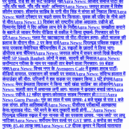
पर पुताई, रोड शो का रूट फाइनल नहीं
Agra News: आज़ाद समाज पार्टी का
‘पाँव-पाँव चलो, गाँव-गाँव चलो’ अभियान
Agra News: जयपुर हाउस में विशेष
कीर्तन दरबार; शीशगंज साहिब के रागी मीत सिंह ने संगत को निहाल किया
Agra
News: चलते ट्रैक्टर पर चढ़ते समय पैर फिसला; युवक की पहिए के नीचे आने
से मौत
Agra News: 13 दिसंबर को राष्ट्रीय लोक अदालत; एडीजे डॉ.
दिव्यानंद द्विवेदी ने दिए अधिक लाभ देने के निर्देश
Agra News: समझौता कराने
के बहाने ले जाकर गैंगरेप पीड़िता से वकील ने किया दुष्कर्म; गिरफ्तार को पैर
टूटे
Agra News: गलत गेट खटखटाया तो पीट-पीटकर हत्या; ऑटो चालक की
इलाज के दौरान मौत; 2 पर केस दर्ज
Agra News: प्रिल्यूड पब्लिक स्कूल में
रूपा प्रकाश मेमोरियल चैंपियनशिप में 26 स्कूलों के छात्रों ने लिया भाग;
डीपीएस बना चैंपियन
Agra News: जनरल कोच में सफर करते दिखे केंद्रीय
मंत्री SP Singh Baghel; लोगों ने कहा- सादगी की मिसाल
Agra News:
क्रॉम्पटन ग्रीव्स के नाम पर नकली तार बेचने वाला गिरफ्तार; 99 बंडल
जब्त
Agra News: विभव नगर के Avengers Café में हुक्का-शराब पार्टी;
वीडियो वायरल, प्रशासन की सख्ती पर सवाल
Agra News: संदिग्ध हालात में
कंपाउंडर की मौत; परिजनों ने शव सड़क पर रखकर किया 3 घंटे हंगामा
Agra
News: मेयर हेमलता दिवाकर ने किया ‘श्री खंडा साहिब’ का लोकार्पण
Agra
News: चलती कार में अचानक लगी आग; चालक ने कूदकर बचाई जान
Agra
News: एडीजे-12 महेंद्र कुमार:कोतवाल साहब गिरफ्तार हो!!!!!!!!
Agra
News Guru Purab: गुरु का ताल में भव्य उत्सव; 4 बजे सुबह से रात 1 बजे
तक संगत, हरित आतिशबाजी
Agra News: पीसीएस परीक्षार्थी आत्महत्या
केस:सुसाइड नोट: ‘मेरे मरने के बाद तुम्हारी शादी होगी…’
Agra News:
प्रिल्यूड पब्लिक स्कूल में गुरु नानक जी का प्रकाश उत्सव, ‘नाम जपो’ पर लघु
नाटिका
Agra News: श्रीराम पेपर वर्ल्ड पर GST छापा, 4 करोड़ का स्टॉक
गायब; 85.40 लाख जमा
Agra News: CP दीपक कुमार ने दिलाई यातायात