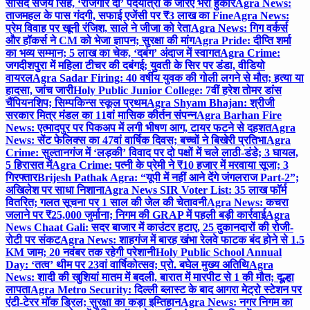
सांसद संजय सिंह, ‘रोजगार दो’ पदयात्रा के जरिए भरी हुंकार
Agra News:
ताजमहल के पास गंदगी, सफाई एजेंसी पर ₹3 लाख का Fine
Agra News:
प्रेम विवाह पर खूनी रंजिश, साले ने जीजा को रेता
Agra News: गिग वर्कर्स
और हॉकर्स ने CM को भेजा ज्ञापन; सुरक्षा की मांग
Agra Pride: दीप्ति शर्मा
का भव्य सम्मान; 5 लाख का चेक, ‘दबंग’ अंदाज में स्वागत
Agra Crime:
जगदीशपुरा में महिला टीचर की दबंगई; युवती के सिर पर डंडा, वीडियो
वायरल
Agra Sadar Firing: 40 वर्षीय युवक की गोली लगने से मौत; हत्या या
हादसा, जांच जारी
Holy Public Junior College: 7वीं हरेश तोमर डांस
चैंपियनशिप; सिम्पकिन्स स्कूल प्रथम
Agra Shyam Bhajan: श्रीजी
सरकार मित्र मंडल का 11वां मासिक कीर्तन संपन्न
Agra Barhan Fire
News: एत्मादपुर पर पिकअप में लगी भीषण आग, टायर फटने से दहशत
Agra
News: सेंट फेलिक्स का 47वां वार्षिक दिवस; बच्चों ने बिखेरी प्रतिभा
Agra
Crime: सुल्तानगंज में ‘लड़की’ विवाद पर दो पक्षों में चले लाठी-डंडे; 3 घायल,
5 हिरासत में
Agra Crime: पत्नी के प्रेमी ने ₹10 हजार में मरवाया सूजा; 3
गिरफ्तार
Brijesh Pathak Agra: “यूपी में नहीं आने देंगे जंगलराज Part-2”;
अखिलेश पर साधा निशाना
Agra News SIR Voter List: 35 लाख फॉर्म
वितरित; गलत सूचना पर 1 साल की जेल की चेतावनी
Agra News: कचरा
जलाने पर ₹25,000 जुर्माना; निगम की GRAP में पहली बड़ी कार्रवाई
Agra
News Chaat Gali: सदर बाजार में काउंटर हटाए, 25 दुकानदारों की रोजी-
रोटी पर संकट
Agra News: शाहगंज में बारह खंभा रेलवे फाटक बंद होने से 1.5
KM जाम; 20 नवंबर तक रहेगी परेशानी
Holy Public School Annual
Day: ‘तत्व’ थीम पर 23वां वार्षिकोत्सव; प्रो. बघेल मुख्य अतिथि
Agra
News: शादी की खुशियां मातम में बदली, बारात में मारपीट से 1 की मौत; दूल्हा
लापता
Agra Metro Security: दिल्ली ब्लास्ट के बाद आगरा मेट्रो स्टेशन पर
एंटी-टेरर मॉक ड्रिल; सुरक्षा का कड़ा इम्तिहान
Agra News: नगर निगम का