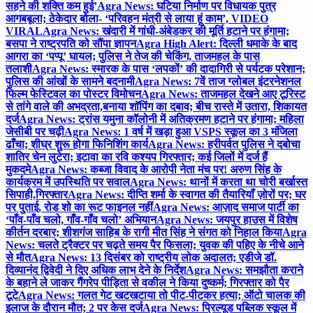
सहने की शक्ति कम हुई’
Agra News: घटिया निर्माण पर विधायक पुत्र
आगबबूला; ठेकेदार बोला- ‘परिवहन मंत्री से लाया हूं काम’, VIDEO
VIRAL
Agra News: खंदारी में गांधी-अंबेडकर की मूर्ति हटाने पर हंगामा;
बसपा ने राष्ट्रपति को सौंपा ज्ञापन
Agra High Alert: दिल्ली धमाके के बाद
आगरा का ‘पप्पू’ घायल; पुलिस ने तेज की चेकिंग, ताजमहल के पास
तलाशी
Agra News: स्मारक के पास ‘लपकों’ की दादागिरी से पर्यटक परेशान;
पुलिस की आंखों के सामने बदनामी
Agra News: 7वें ताज ग्लोबल इंटरनेशनल
फिल्म फेस्टिवल का पोस्टर विमोचन
Agra News: ताजमहल देखने आए टूरिस्ट
से तांगे वाले की अभद्रता,बनाया शॉपिंग का दबाव; बीच रास्ते में उतारा, शिकायत
दर्ज
Agra News: ट्रांस यमुना कॉलोनी में अतिक्रमण हटाने पर हंगामा; महिला
जेसीबी पर चढ़ी
Agra News: 1 वर्ष में खड़ा हुआ VSPS स्कूल का 3 मंजिला
ढाँचा; शीघ्र शुरू होगा फिनिशिंग कार्य
Agra News: हरीपर्वत पुलिस ने दबोचा
शातिर चेन लुटेरा; इटावा का रवि कश्यप गिरफ्तार; कई जिलों में दर्ज हैं
मुकदमे
Agra News: कब्जा विवाद के आरोपी नेता मंच पर! अरुण सिंह के
कार्यक्रम में उपस्थिति पर सवाल
Agra News: थानों में करता था चोरी बर्खास्त
सिपाही,गिरफ्तार
Agra News: दीप्ति शर्मा के स्वागत की तैयारियाँ ज़ोरों पर; घर
पर पुताई, रोड शो का रूट फाइनल नहीं
Agra News: आज़ाद समाज पार्टी का
‘पाँव-पाँव चलो, गाँव-गाँव चलो’ अभियान
Agra News: जयपुर हाउस में विशेष
कीर्तन दरबार; शीशगंज साहिब के रागी मीत सिंह ने संगत को निहाल किया
Agra
News: चलते ट्रैक्टर पर चढ़ते समय पैर फिसला; युवक की पहिए के नीचे आने
से मौत
Agra News: 13 दिसंबर को राष्ट्रीय लोक अदालत; एडीजे डॉ.
दिव्यानंद द्विवेदी ने दिए अधिक लाभ देने के निर्देश
Agra News: समझौता कराने
के बहाने ले जाकर गैंगरेप पीड़िता से वकील ने किया दुष्कर्म; गिरफ्तार को पैर
टूटे
Agra News: गलत गेट खटखटाया तो पीट-पीटकर हत्या; ऑटो चालक की
इलाज के दौरान मौत; 2 पर केस दर्ज
Agra News: प्रिल्यूड पब्लिक स्कूल में