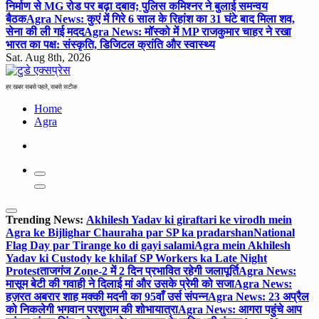
निर्माण से MG रोड पर बढ़ा दबाव; पुलिस कमिश्नर ने बुलाई समन्वय
बैठक
Agra News: कुएं में गिरे 6 साल के रिहांश का 31 घंटे बाद मिला शव,
सेना की ली गई मदद
Agra News: मॉस्को में MP राजकुमार चाहर ने रखा
भारत का पक्ष: संस्कृति, डिजिटल क्रांति और स्वास्थ्य
Sat. Aug 8th, 2026
हर खबर सबसे पहले, सबसे सटीक
Home
Agra
Trending News:
Akhilesh Yadav ki giraftari ke virodh mein
Agra ke Bijlighar Chauraha par SP ka pradarshan
National
Flag Day par Tirange ko di gayi salami
Agra mein Akhilesh
Yadav ki Custody ke khilaf SP Workers ka Late Night
Protest
ताजगंज Zone-2 में 2 दिन प्रभावित रहेगी जलापूर्ति
Agra News:
मासूम बेटी की गवाही ने दिलाई मां और उसके प्रेमी को सजा
Agra News:
हज़रत अबरार शाह मक्की मदनी का 95वाँ उर्स संपन्न
Agra News: 23 अप्रैल
को निकलेगी भगवान परशुराम की शोभायात्रा
Agra News: आगरा पहुंचे आप