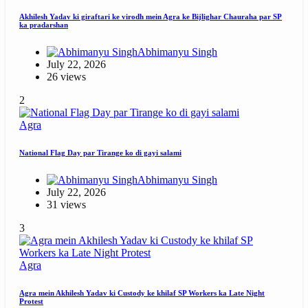
Akhilesh Yadav ki giraftari ke virodh mein Agra ke Bijlighar Chauraha par SP
ka pradarshan
Abhimanyu Singh
July 22, 2026
26 views
2
Agra
National Flag Day par Tirange ko di gayi salami
Abhimanyu Singh
July 22, 2026
31 views
3
Agra
Agra mein Akhilesh Yadav ki Custody ke khilaf SP Workers ka Late Night
Protest