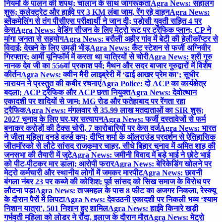
नियमों के पालन की शपथ; चालान के साथ जागरूकता
Agra News: सहालग
शुरू; कलेक्ट्रेट और हाईवे पर 3 KM लंबा जाम, रेंग रहे वाहन
Agra News:
ब्लैकमेलिंग से तंग पीसीएस परीक्षार्थी ने जान दी; पड़ोसी युवती सहित 4 पर
केस
Agra News: वेडिंग सीजन के लिए मेट्रो रूट पर ट्रैफिक प्लान; CP ने
मांगा जनता से सहयोग
Agra News: बरौली अहीर गांव में बेटी की हेलीकॉप्टर से
विदाई; देखने के लिए उमड़ी भीड़
Agra News: कैंट स्टेशन से फर्जी अग्निवीर
गिरफ्तार; आर्मी यूनिफॉर्म में करता था यात्रियों से चोरी
Agra News: श्री गुरु
नानक देव जी का 556वां प्रकाश पर्व; मैथन और सदर बाजार गुरुद्वारों में विशेष
कीर्तन
Agra News: क्वीन मैरी लाइब्रेरी में ‘ढाई आखर प्रेम का’; सुधीर
नारायन ने प्रस्तुत की कबीर रचनाएं
Agra Police: दो ACP का कार्यक्षेत्र
बदला; ACP ट्रैफिक और ACP छत्ता नियुक्त
Agra News: देवोत्थान
एकादशी पर शादियों से जाम; MG रोड और फतेहाबाद पर रेंगता रहा
ट्रैफिक
Agra News: मंगलवार से 35.99 लाख मतदाताओं का SIR शुरू;
2027 चुनाव के लिए घर-घर सत्यापन
Agra News: फर्जी दस्तावेजों से फर्म
बनाकर करोड़ों की टैक्स चोरी, 7 कारोबारियों पर केस दर्ज
Agra News: भारत
ने जीता महिला वनडे वर्ल्ड कप; दीप्ति शर्मा के ऑलराउंड प्रदर्शन से ऐतिहासिक
जीत
मॉस्को से लौटे सांसद राजकुमार चाहर, सीधे बिहार चुनाव में अमित शाह की
जनसभा की तैयारी में जुटे
Agra News: जमीनी विवाद में बड़े भाई ने छोटे भाई
को पीट-पीटकर मार डाला; आरोपी फरार
Agra News: बेरिकेडिंग खोलने पर
मेट्रो कर्मचारी और स्थानीय लोगों में जमकर मारपीट
Agra News: छावनी
बंगला नंबर 23 पर कब्जे की कोशिश; पूर्व सांसद को सिख समाज के विरोध पर
लौटना पड़ा
Agra News: ताजमहल के पास 8 फीट का अजगर निकला, रेस्क्यू
के दौरान पैरों में लिपटा
Agra News: देवउठनी एकादशी पर निकली भव्य ‘श्याम
निशान यात्रा’, 501 निशान हुए शामिल
Agra News: हाईवे किनारे खड़ी
गर्भवती महिला को लोडर ने रौंदा, इलाज के दौरान मौत
Agra News: मेट्रो