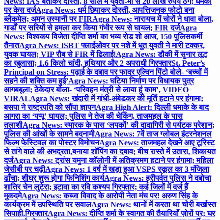
News: IAS बताकर दोस्ती, 8 साल में युवती-मां से 20 लाख रुपये ठगे; धमकी
पर केस दर्ज
Agra News: धर्म छिपाकर दोस्ती, आपत्तिजनक फोटो बना
ब्लैकमेल; अमन उस्मानी पर FIR
Agra News: नारायच में चोरों ने धावा बोला,
गार्डों पर सरियों से हमला कर किया गंभीर रूप से घायल; FIR दर्ज
Agra
News: विश्वकप विजेता दीप्ति शर्मा का भव्य रोड शो आज, 150 पुलिसकर्मी
तैनात
Agra News: ISBT फ्लाईओवर पर नशे में धुत युवती ने मारी टक्कर,
युवक घायल; VIP रौब से FIR में ढिलाई!
Agra News: डौकी में सुनार लूट
का खुलासा; 1.6 किलो चांदी, हथियार और 2 अपराधी गिरफ्तार
St. Peter’s
Principal on Stress: पढ़ाई के दबाव पर फादर एल्विन पिंटो बोले- ‘बच्चों में
सहने की शक्ति कम हुई’
Agra News: घटिया निर्माण पर विधायक पुत्र
आगबबूला; ठेकेदार बोला- ‘परिवहन मंत्री से लाया हूं काम’, VIDEO
VIRAL
Agra News: खंदारी में गांधी-अंबेडकर की मूर्ति हटाने पर हंगामा;
बसपा ने राष्ट्रपति को सौंपा ज्ञापन
Agra High Alert: दिल्ली धमाके के बाद
आगरा का ‘पप्पू’ घायल; पुलिस ने तेज की चेकिंग, ताजमहल के पास
तलाशी
Agra News: स्मारक के पास ‘लपकों’ की दादागिरी से पर्यटक परेशान;
पुलिस की आंखों के सामने बदनामी
Agra News: 7वें ताज ग्लोबल इंटरनेशनल
फिल्म फेस्टिवल का पोस्टर विमोचन
Agra News: ताजमहल देखने आए टूरिस्ट
से तांगे वाले की अभद्रता,बनाया शॉपिंग का दबाव; बीच रास्ते में उतारा, शिकायत
दर्ज
Agra News: ट्रांस यमुना कॉलोनी में अतिक्रमण हटाने पर हंगामा; महिला
जेसीबी पर चढ़ी
Agra News: 1 वर्ष में खड़ा हुआ VSPS स्कूल का 3 मंजिला
ढाँचा; शीघ्र शुरू होगा फिनिशिंग कार्य
Agra News: हरीपर्वत पुलिस ने दबोचा
शातिर चेन लुटेरा; इटावा का रवि कश्यप गिरफ्तार; कई जिलों में दर्ज हैं
मुकदमे
Agra News: कब्जा विवाद के आरोपी नेता मंच पर! अरुण सिंह के
कार्यक्रम में उपस्थिति पर सवाल
Agra News: थानों में करता था चोरी बर्खास्त
सिपाही,गिरफ्तार
Agra News: दीप्ति शर्मा के स्वागत की तैयारियाँ ज़ोरों पर; घर