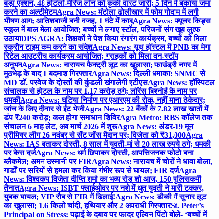
बड़ा एक्शन, 48 होटलों-मैरिज लॉन को कुर्की वारंट जारी; 5 दिन में बकाया जमा
करने का अल्टीमेटम
Agra News: मंटोला ढोलीखार में फोम गोदाम में लगी
भीषण आग; आतिशबाजी बनी वजह, 1 घंटे में काबू
Agra News: फ्यूचर किड्स
स्कूल में बाल मेला आयोजित; बच्चों ने लगाए स्टॉल, परिजनों संग खूब लुत्फ
उठाया
DPS AGRA: शिक्षकों ने पेश किया रंगारंग कार्यक्रम, बच्चों को मिला
स्क्रीन टाइम कम करने का संदेश
Agra News: यूथ हॉस्टल में PNB का मेगा
रिटेल आउटरीच कार्यक्रम आयोजित; ग्राहकों को मिला वन-स्टॉप
अनुभव
Agra News: नारायच फैक्ट्री लूट का खुलासा; फाउंड्री नगर में
मुठभेड़ के बाद 1 बदमाश गिरफ्तार
Agra News: दिल्ली धमाका: SNMC से
MD डॉ. परवेज के दोस्तों की कुंडली खंगालेगी एटीएस
Agra News: हॉस्पिटल
संचालक से होटल के नाम पर 1.17 करोड़ ठगे; लॉरेंस बिश्नोई के नाम पर
धमकी
Agra News: घटिया निर्माण पर एआरएम की रोक, नहीं माना ठेकेदार;
जांच के लिए दीवार से ईंट भेजी
Agra News: 22 बैंकों के 7.82 लाख खातों में
डंप ₹240 करोड़; कल होगा समाधान शिविर
Agra Metro: RBS कॉलेज तक
संचालन 6 माह लेट, अब मार्च 2026 में शुरू
Agra News: अंडर-19 मून
प्रीमियर लीग 26 नवंबर से सेंट जोंस मैदान पर; विजेता को ₹31,000
Agra
News: IAS बताकर दोस्ती, 8 साल में युवती-मां से 20 लाख रुपये ठगे; धमकी
पर केस दर्ज
Agra News: धर्म छिपाकर दोस्ती, आपत्तिजनक फोटो बना
ब्लैकमेल; अमन उस्मानी पर FIR
Agra News: नारायच में चोरों ने धावा बोला,
गार्डों पर सरियों से हमला कर किया गंभीर रूप से घायल; FIR दर्ज
Agra
News: विश्वकप विजेता दीप्ति शर्मा का भव्य रोड शो आज, 150 पुलिसकर्मी
तैनात
Agra News: ISBT फ्लाईओवर पर नशे में धुत युवती ने मारी टक्कर,
युवक घायल; VIP रौब से FIR में ढिलाई!
Agra News: डौकी में सुनार लूट
का खुलासा; 1.6 किलो चांदी, हथियार और 2 अपराधी गिरफ्तार
St. Peter’s
Principal on Stress: पढ़ाई के दबाव पर फादर एल्विन पिंटो बोले- ‘बच्चों में