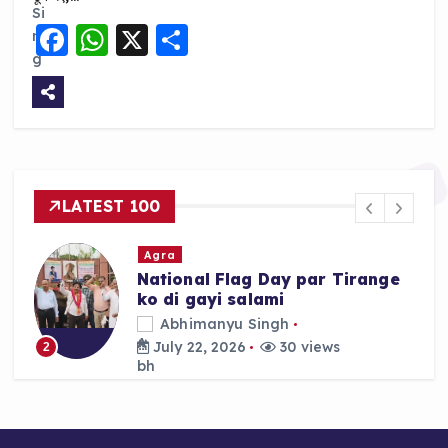
F
W
X
S
a
h
h
c
a
a
e
ts
re
b
A
o
p
LATEST 100
o
p
k
Agra
National Flag Day par Tirange
ko di gayi salami
Abhimanyu Singh
July 22, 2026
30 views
2