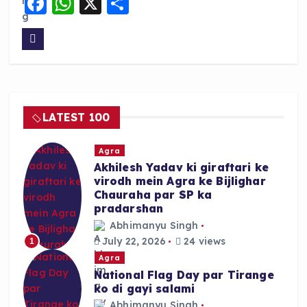
F
W
X
S
a
h
h
c
a
a
e
ts
re
b
A
o
p
LATEST 100
o
p
k
Agra
Akhilesh Yadav ki giraftari ke
virodh mein Agra ke Bijlighar
Chauraha par SP ka
pradarshan
Abhimanyu Singh
July 22, 2026
24 views
1
Agra
National Flag Day par Tirange
ko di gayi salami
Abhimanyu Singh