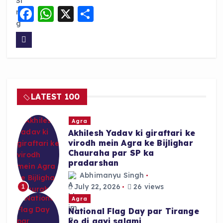
F
W
X
S
a
h
h
c
a
a
e
ts
re
b
A
o
p
LATEST 100
o
p
k
Agra
Akhilesh Yadav ki giraftari ke
virodh mein Agra ke Bijlighar
Chauraha par SP ka
pradarshan
Abhimanyu Singh
July 22, 2026
26 views
1
Agra
National Flag Day par Tirange
ko di gayi salami