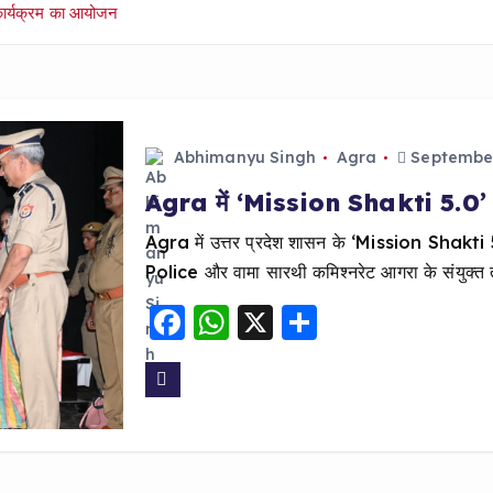
ार्यक्रम का आयोजन
Abhimanyu Singh
Agra
September
Agra में ‘Mission Shakti 5.0’ के
Agra में उत्तर प्रदेश शासन के ‘Mission Shakti
Police और वामा सारथी कमिश्नरेट आगरा के संयुक्त त
F
W
X
S
a
h
h
c
a
a
e
ts
re
b
A