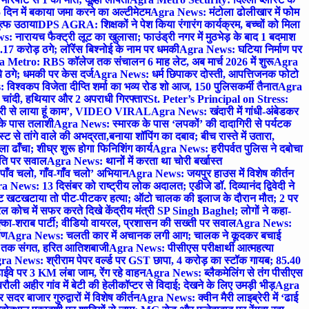
 दिन में बकाया जमा करने का अल्टीमेटम
Agra News: मंटोला ढोलीखार में फोम
ुत्फ उठाया
DPS AGRA: शिक्षकों ने पेश किया रंगारंग कार्यक्रम, बच्चों को मिला
 नारायच फैक्ट्री लूट का खुलासा; फाउंड्री नगर में मुठभेड़ के बाद 1 बदमाश
 करोड़ ठगे; लॉरेंस बिश्नोई के नाम पर धमकी
Agra News: घटिया निर्माण पर
 Metro: RBS कॉलेज तक संचालन 6 माह लेट, अब मार्च 2026 में शुरू
Agra
 ठगे; धमकी पर केस दर्ज
Agra News: धर्म छिपाकर दोस्ती, आपत्तिजनक फोटो
िश्वकप विजेता दीप्ति शर्मा का भव्य रोड शो आज, 150 पुलिसकर्मी तैनात
Agra
चांदी, हथियार और 2 अपराधी गिरफ्तार
St. Peter’s Principal on Stress:
ंत्री से लाया हूं काम’, VIDEO VIRAL
Agra News: खंदारी में गांधी-अंबेडकर
 के पास तलाशी
Agra News: स्मारक के पास ‘लपकों’ की दादागिरी से पर्यटक
े तांगे वाले की अभद्रता,बनाया शॉपिंग का दबाव; बीच रास्ते में उतारा,
 ढाँचा; शीघ्र शुरू होगा फिनिशिंग कार्य
Agra News: हरीपर्वत पुलिस ने दबोचा
थिति पर सवाल
Agra News: थानों में करता था चोरी बर्खास्त
ाँव चलो, गाँव-गाँव चलो’ अभियान
Agra News: जयपुर हाउस में विशेष कीर्तन
 News: 13 दिसंबर को राष्ट्रीय लोक अदालत; एडीजे डॉ. दिव्यानंद द्विवेदी ने
 खटखटाया तो पीट-पीटकर हत्या; ऑटो चालक की इलाज के दौरान मौत; 2 पर
ोच में सफर करते दिखे केंद्रीय मंत्री SP Singh Baghel; लोगों ने कहा-
का-शराब पार्टी; वीडियो वायरल, प्रशासन की सख्ती पर सवाल
Agra News:
पण
Agra News: चलती कार में अचानक लगी आग; चालक ने कूदकर बचाई
जे तक संगत, हरित आतिशबाजी
Agra News: पीसीएस परीक्षार्थी आत्महत्या
ra News: श्रीराम पेपर वर्ल्ड पर GST छापा, 4 करोड़ का स्टॉक गायब; 85.40
वे पर 3 KM लंबा जाम, रेंग रहे वाहन
Agra News: ब्लैकमेलिंग से तंग पीसीएस
ी अहीर गांव में बेटी की हेलीकॉप्टर से विदाई; देखने के लिए उमड़ी भीड़
Agra
 बाजार गुरुद्वारों में विशेष कीर्तन
Agra News: क्वीन मैरी लाइब्रेरी में ‘ढाई