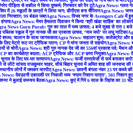
लते ट्रैक्टर पर चढ़ते समय पैर फिसला; युवक की पहिए के नीचे आने से मौत
Agra
 पीड़िता से वकील ने किया दुष्कर्म; गिरफ्तार को पैर टूटे
Agra News: गलत गेट
प में 26 स्कूलों के छात्रों ने लिया भाग; डीपीएस बना चैंपियन
Agra News: जनरल क
ाला गिरफ्तार; 99 बंडल जब्त
Agra News: विभव नगर के Avengers Café में हुक्
 हंगामा
Agra News: मेयर हेमलता दिवाकर ने किया ‘श्री खंडा साहिब’ का लोकार्
ra News Guru Purab: गुरु का ताल में भव्य उत्सव; 4 बजे सुबह से रात 1 ब
 पब्लिक स्कूल में गुरु नानक जी का प्रकाश उत्सव, ‘नाम जपो’ पर लघु नाटिका
Ag
की शपथ; चालान के साथ जागरूकता
Agra News: सहालग शुरू; कलेक्ट्रेट और हाई
लिए मेट्रो रूट पर ट्रैफिक प्लान; CP ने मांगा जनता से सहयोग
Agra News: बरौल
ियों से चोरी
Agra News: श्री गुरु नानक देव जी का 556वां प्रकाश पर्व; मैथन और सदर
P का कार्यक्षेत्र बदला; ACP ट्रैफिक और ACP छत्ता नियुक्त
Agra News: देव
चुनाव के लिए घर-घर सत्यापन
Agra News: फर्जी दस्तावेजों से फर्म बनाकर करोड़ो
ो से लौटे सांसद राजकुमार चाहर, सीधे बिहार चुनाव में अमित शाह की जनसभा की तैय
स्थानीय लोगों में जमकर मारपीट
Agra News: छावनी बंगला नंबर 23 पर कब्जे की 
News: देवउठनी एकादशी पर निकली भव्य ‘श्याम निशान यात्रा’, 501 निशान हु
श्नर ने बुलाई समन्वय बैठक
Agra News: कुएं में गिरे 6 साल के रिहांश का 31 घं