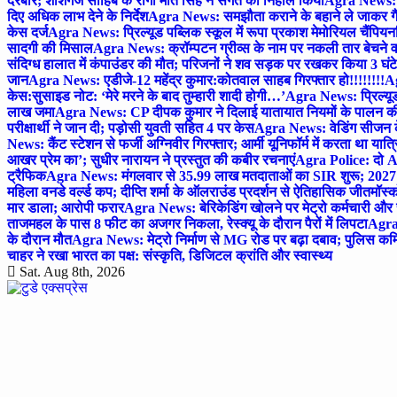
दरबार; शीशगंज साहिब के रागी मीत सिंह ने संगत को निहाल किया
Agra News: च
दिए अधिक लाभ देने के निर्देश
Agra News: समझौता कराने के बहाने ले जाकर गैंगरेप
केस दर्ज
Agra News: प्रिल्यूड पब्लिक स्कूल में रूपा प्रकाश मेमोरियल चैंपियनशि
सादगी की मिसाल
Agra News: क्रॉम्पटन ग्रीव्स के नाम पर नकली तार बेचने व
संदिग्ध हालात में कंपाउंडर की मौत; परिजनों ने शव सड़क पर रखकर किया 3 घंटे
जान
Agra News: एडीजे-12 महेंद्र कुमार:कोतवाल साहब गिरफ्तार हो!!!!!!!!
Ag
केस:सुसाइड नोट: ‘मेरे मरने के बाद तुम्हारी शादी होगी…’
Agra News: प्रिल्यूड
लाख जमा
Agra News: CP दीपक कुमार ने दिलाई यातायात नियमों के पालन 
परीक्षार्थी ने जान दी; पड़ोसी युवती सहित 4 पर केस
Agra News: वेडिंग सीजन के 
News: कैंट स्टेशन से फर्जी अग्निवीर गिरफ्तार; आर्मी यूनिफॉर्म में करता था यात्र
आखर प्रेम का’; सुधीर नारायन ने प्रस्तुत की कबीर रचनाएं
Agra Police: दो AC
ट्रैफिक
Agra News: मंगलवार से 35.99 लाख मतदाताओं का SIR शुरू; 2027 
महिला वनडे वर्ल्ड कप; दीप्ति शर्मा के ऑलराउंड प्रदर्शन से ऐतिहासिक जीत
मॉस्क
मार डाला; आरोपी फरार
Agra News: बेरिकेडिंग खोलने पर मेट्रो कर्मचारी और 
ताजमहल के पास 8 फीट का अजगर निकला, रेस्क्यू के दौरान पैरों में लिपटा
Agra 
के दौरान मौत
Agra News: मेट्रो निर्माण से MG रोड पर बढ़ा दबाव; पुलिस कमि
चाहर ने रखा भारत का पक्ष: संस्कृति, डिजिटल क्रांति और स्वास्थ्य
Sat. Aug 8th, 2026