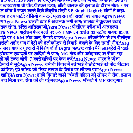
 News: 13 दिसंबर को राष्ट्रीय लोक अदालत; एडीजे डॉ. दिव्यानंद द्विवेदी ने
 खटखटाया तो पीट-पीटकर हत्या; ऑटो चालक की इलाज के दौरान मौत; 2 पर
ोच में सफर करते दिखे केंद्रीय मंत्री SP Singh Baghel; लोगों ने कहा-
का-शराब पार्टी; वीडियो वायरल, प्रशासन की सख्ती पर सवाल
Agra News:
पण
Agra News: चलती कार में अचानक लगी आग; चालक ने कूदकर बचाई
जे तक संगत, हरित आतिशबाजी
Agra News: पीसीएस परीक्षार्थी आत्महत्या
ra News: श्रीराम पेपर वर्ल्ड पर GST छापा, 4 करोड़ का स्टॉक गायब; 85.40
वे पर 3 KM लंबा जाम, रेंग रहे वाहन
Agra News: ब्लैकमेलिंग से तंग पीसीएस
ी अहीर गांव में बेटी की हेलीकॉप्टर से विदाई; देखने के लिए उमड़ी भीड़
Agra
 बाजार गुरुद्वारों में विशेष कीर्तन
Agra News: क्वीन मैरी लाइब्रेरी में ‘ढाई
ोत्थान एकादशी पर शादियों से जाम; MG रोड और फतेहाबाद पर रेंगता रहा
ं की टैक्स चोरी, 7 कारोबारियों पर केस दर्ज
Agra News: भारत ने जीता
ारी में जुटे
Agra News: जमीनी विवाद में बड़े भाई ने छोटे भाई को पीट-पीटकर
कोशिश; पूर्व सांसद को सिख समाज के विरोध पर लौटना पड़ा
Agra News:
ए शामिल
Agra News: हाईवे किनारे खड़ी गर्भवती महिला को लोडर ने रौंदा, इलाज
टे बाद मिला शव, सेना की ली गई मदद
Agra News: मॉस्को में MP राजकुमार