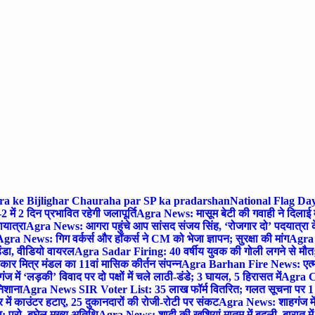
gra ke Bijlighar Chauraha par SP ka pradarshan
National Flag Day
में 2 दिन प्रभावित रहेगी जलापूर्ति
Agra News: मासूम बेटी की गवाही ने दिलाई 
यात्रा
Agra News: आगरा पहुंचे आप सांसद संजय सिंह, ‘रोजगार दो’ पदयात्रा के
gra News: गिग वर्कर्स और हॉकर्स ने CM को भेजा ज्ञापन; सुरक्षा की मांग
Agra P
ंडा, वीडियो वायरल
Agra Sadar Firing: 40 वर्षीय युवक की गोली लगने से मौत; 
 मित्र मंडल का 11वां मासिक कीर्तन संपन्न
Agra Barhan Fire News: एत्मा
में ‘लड़की’ विवाद पर दो पक्षों में चले लाठी-डंडे; 3 घायल, 5 हिरासत में
Agra Cri
निशाना
Agra News SIR Voter List: 35 लाख फॉर्म वितरित; गलत सूचना पर 1
ं काउंटर हटाए, 25 दुकानदारों की रोजी-रोटी पर संकट
Agra News: शाहगंज में
 प्रो. बघेल मुख्य अतिथि
Agra News: शादी की खुशियां मातम में बदली, बारात में 