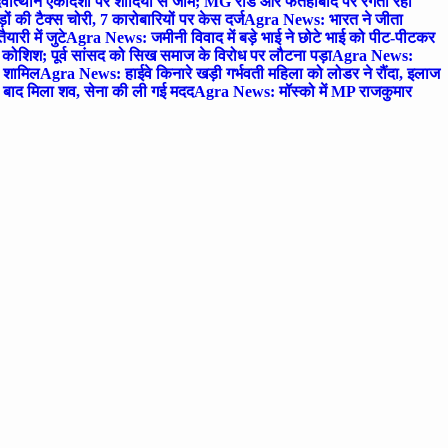
ोत्थान एकादशी पर शादियों से जाम; MG रोड और फतेहाबाद पर रेंगता रहा
ं की टैक्स चोरी, 7 कारोबारियों पर केस दर्ज
Agra News: भारत ने जीता
ारी में जुटे
Agra News: जमीनी विवाद में बड़े भाई ने छोटे भाई को पीट-पीटकर
कोशिश; पूर्व सांसद को सिख समाज के विरोध पर लौटना पड़ा
Agra News:
ए शामिल
Agra News: हाईवे किनारे खड़ी गर्भवती महिला को लोडर ने रौंदा, इलाज
टे बाद मिला शव, सेना की ली गई मदद
Agra News: मॉस्को में MP राजकुमार