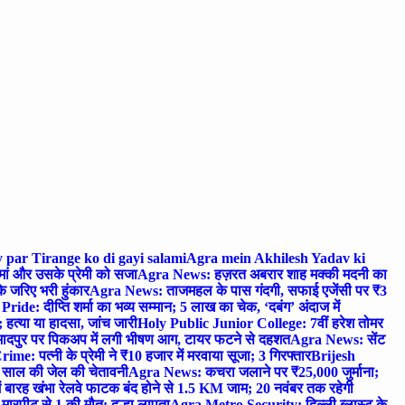
 par Tirange ko di gayi salami
Agra mein Akhilesh Yadav ki
मां और उसके प्रेमी को सजा
Agra News: हज़रत अबरार शाह मक्की मदनी का
 जरिए भरी हुंकार
Agra News: ताजमहल के पास गंदगी, सफाई एजेंसी पर ₹3
ride: दीप्ति शर्मा का भव्य सम्मान; 5 लाख का चेक, ‘दबंग’ अंदाज में
हत्या या हादसा, जांच जारी
Holy Public Junior College: 7वीं हरेश तोमर
दपुर पर पिकअप में लगी भीषण आग, टायर फटने से दहशत
Agra News: सेंट
me: पत्नी के प्रेमी ने ₹10 हजार में मरवाया सूजा; 3 गिरफ्तार
Brijesh
 साल की जेल की चेतावनी
Agra News: कचरा जलाने पर ₹25,000 जुर्माना;
 बारह खंभा रेलवे फाटक बंद होने से 1.5 KM जाम; 20 नवंबर तक रहेगी
मारपीट से 1 की मौत; दूल्हा लापता
Agra Metro Security: दिल्ली ब्लास्ट के