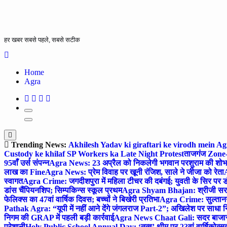
हर खबर सबसे पहले, सबसे सटीक
Home
Agra
Trending News:
Akhilesh Yadav ki giraftari ke virodh mein A
Custody ke khilaf SP Workers ka Late Night Protest
ताजगंज Zone-2 
95वाँ उर्स संपन्न
Agra News: 23 अप्रैल को निकलेगी भगवान परशुराम की शोभा
लाख का Fine
Agra News: प्रेम विवाह पर खूनी रंजिश, साले ने जीजा को रेता
A
स्वागत
Agra Crime: जगदीशपुरा में महिला टीचर की दबंगई; युवती के सिर पर ड
डांस चैंपियनशिप; सिम्पकिन्स स्कूल प्रथम
Agra Shyam Bhajan: श्रीजी सरकार
फेलिक्स का 47वां वार्षिक दिवस; बच्चों ने बिखेरी प्रतिभा
Agra Crime: सुल्तानगंज 
Pathak Agra: “यूपी में नहीं आने देंगे जंगलराज Part-2”; अखिलेश पर साधा 
निगम की GRAP में पहली बड़ी कार्रवाई
Agra News Chaat Gali: सदर बाजार मे
परेशानी
Holy Public School Annual Day: ‘तत्व’ थीम पर 23वां वार्षिकोत्सव;