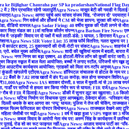
gra ke Bijlighar Chauraha par SP ka pradarshan
National Flag Day
में 2 दिन प्रभावित रहेगी जलापूर्ति
Agra News: मासूम बेटी की गवाही ने दिलाई 
यात्रा
Agra News: आगरा पहुंचे आप सांसद संजय सिंह, ‘रोजगार दो’ पदयात्रा के
gra News: गिग वर्कर्स और हॉकर्स ने CM को भेजा ज्ञापन; सुरक्षा की मांग
Agra P
ंडा, वीडियो वायरल
Agra Sadar Firing: 40 वर्षीय युवक की गोली लगने से मौत; 
 मित्र मंडल का 11वां मासिक कीर्तन संपन्न
Agra Barhan Fire News: एत्मा
में ‘लड़की’ विवाद पर दो पक्षों में चले लाठी-डंडे; 3 घायल, 5 हिरासत में
Agra Cri
निशाना
Agra News SIR Voter List: 35 लाख फॉर्म वितरित; गलत सूचना पर 1
ं काउंटर हटाए, 25 दुकानदारों की रोजी-रोटी पर संकट
Agra News: शाहगंज में
 प्रो. बघेल मुख्य अतिथि
Agra News: शादी की खुशियां मातम में बदली, बारात में 
News: नगर निगम का बड़ा एक्शन, 48 होटलों-मैरिज लॉन को कुर्की वारंट जारी; 5
र किड्स स्कूल में बाल मेला आयोजित; बच्चों ने लगाए स्टॉल, परिजनों संग खूब ल
टेल आउटरीच कार्यक्रम आयोजित; ग्राहकों को मिला वन-स्टॉप अनुभव
Agra News:
कुंडली खंगालेगी एटीएस
Agra News: हॉस्पिटल संचालक से होटल के नाम पर 1.17
22 बैंकों के 7.82 लाख खातों में डंप ₹240 करोड़; कल होगा समाधान शिविर
Agra
ो ₹31,000
Agra News: IAS बताकर दोस्ती, 8 साल में युवती-मां से 20 लाख रुपये
ा, गार्डों पर सरियों से हमला कर किया गंभीर रूप से घायल; FIR दर्ज
Agra News: व
 रौब से FIR में ढिलाई!
Agra News: डौकी में सुनार लूट का खुलासा; 1.6 किलो 
 News: घटिया निर्माण पर विधायक पुत्र आगबबूला; ठेकेदार बोला- ‘परिवहन म
िल्ली धमाके के बाद आगरा का ‘पप्पू’ घायल; पुलिस ने तेज की चेकिंग, ताजमहल
ेशनल फिल्म फेस्टिवल का पोस्टर विमोचन
Agra News: ताजमहल देखने आए टूरिस्ट स
 महिला जेसीबी पर चढ़ी
Agra News: 1 वर्ष में खड़ा हुआ VSPS स्कूल का 3 मंजिला
 News: कब्जा विवाद के आरोपी नेता मंच पर! अरुण सिंह के कार्यक्रम में उपस्
र पर पुताई, रोड शो का रूट फाइनल नहीं
Agra News: आज़ाद समाज पार्टी का ‘पाँव-प