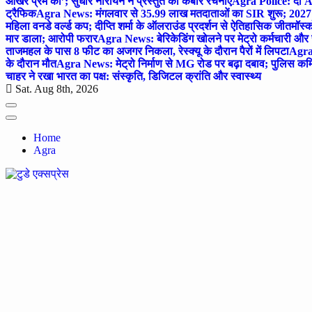
आखर प्रेम का’; सुधीर नारायन ने प्रस्तुत की कबीर रचनाएं
Agra Police: दो AC
ट्रैफिक
Agra News: मंगलवार से 35.99 लाख मतदाताओं का SIR शुरू; 2027 
महिला वनडे वर्ल्ड कप; दीप्ति शर्मा के ऑलराउंड प्रदर्शन से ऐतिहासिक जीत
मॉस्क
मार डाला; आरोपी फरार
Agra News: बेरिकेडिंग खोलने पर मेट्रो कर्मचारी और 
ताजमहल के पास 8 फीट का अजगर निकला, रेस्क्यू के दौरान पैरों में लिपटा
Agra 
के दौरान मौत
Agra News: मेट्रो निर्माण से MG रोड पर बढ़ा दबाव; पुलिस कमि
चाहर ने रखा भारत का पक्ष: संस्कृति, डिजिटल क्रांति और स्वास्थ्य
Sat. Aug 8th, 2026
Home
Agra