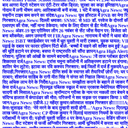
बाद आगरा मेट्रो स्टेशन पर एंटी-टेरर मॉक ड्रिल; सुरक्षा का कड़ा इम्तिहान
Agra 
गोदाम में लगी भीषण आग; आतिशबाजी बनी वजह, 1 घंटे में काबू
Agra News: फ्यूच
स्क्रीन टाइम कम करने का संदेश
Agra News: यूथ हॉस्टल में PNB का मेगा रि
गिरफ्तार
Agra News: दिल्ली धमाका: SNMC से MD डॉ. परवेज के दोस्तों की 
एआरएम की रोक, नहीं माना ठेकेदार; जांच के लिए दीवार से ईंट भेजी
Agra News: 
News: अंडर-19 मून प्रीमियर लीग 26 नवंबर से सेंट जोंस मैदान पर; विजेता क
बना ब्लैकमेल; अमन उस्मानी पर FIR
Agra News: नारायच में चोरों ने धावा बोल
News: ISBT फ्लाईओवर पर नशे में धुत युवती ने मारी टक्कर, युवक घायल; VIP
पढ़ाई के दबाव पर फादर एल्विन पिंटो बोले- ‘बच्चों में सहने की शक्ति कम हुई’
Agra
की मूर्ति हटाने पर हंगामा; बसपा ने राष्ट्रपति को सौंपा ज्ञापन
Agra High Alert: द
परेशान; पुलिस की आंखों के सामने बदनामी
Agra News: 7वें ताज ग्लोबल इंटरन
शिकायत दर्ज
Agra News: ट्रांस यमुना कॉलोनी में अतिक्रमण हटाने पर हंगामा;
शातिर चेन लुटेरा; इटावा का रवि कश्यप गिरफ्तार; कई जिलों में दर्ज हैं मुकदमे
Agra
सिपाही,गिरफ्तार
Agra News: दीप्ति शर्मा के स्वागत की तैयारियाँ ज़ोरों पर; घ
दरबार; शीशगंज साहिब के रागी मीत सिंह ने संगत को निहाल किया
Agra News: च
दिए अधिक लाभ देने के निर्देश
Agra News: समझौता कराने के बहाने ले जाकर गैंगरेप
केस दर्ज
Agra News: प्रिल्यूड पब्लिक स्कूल में रूपा प्रकाश मेमोरियल चैंपियनशि
सादगी की मिसाल
Agra News: क्रॉम्पटन ग्रीव्स के नाम पर नकली तार बेचने व
संदिग्ध हालात में कंपाउंडर की मौत; परिजनों ने शव सड़क पर रखकर किया 3 घंटे
जान
Agra News: एडीजे-12 महेंद्र कुमार:कोतवाल साहब गिरफ्तार हो!!!!!!!!
Ag
केस:सुसाइड नोट: ‘मेरे मरने के बाद तुम्हारी शादी होगी…’
Agra News: प्रिल्यूड
लाख जमा
Agra News: CP दीपक कुमार ने दिलाई यातायात नियमों के पालन 
परीक्षार्थी ने जान दी; पड़ोसी युवती सहित 4 पर केस
Agra News: वेडिंग सीजन के 
News: कैंट स्टेशन से फर्जी अग्निवीर गिरफ्तार; आर्मी यूनिफॉर्म में करता था यात्र