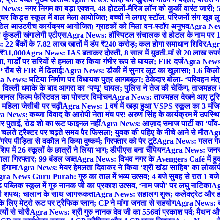
News: नगर निगम का बड़ा एक्शन, 48 होटलों-मैरिज लॉन को कुर्की वारंट जारी; 5
र किड्स स्कूल में बाल मेला आयोजित; बच्चों ने लगाए स्टॉल, परिजनों संग खूब ल
टेल आउटरीच कार्यक्रम आयोजित; ग्राहकों को मिला वन-स्टॉप अनुभव
Agra News:
कुंडली खंगालेगी एटीएस
Agra News: हॉस्पिटल संचालक से होटल के नाम पर 1.17
22 बैंकों के 7.82 लाख खातों में डंप ₹240 करोड़; कल होगा समाधान शिविर
Agra
ो ₹31,000
Agra News: IAS बताकर दोस्ती, 8 साल में युवती-मां से 20 लाख रुपये
ा, गार्डों पर सरियों से हमला कर किया गंभीर रूप से घायल; FIR दर्ज
Agra News: व
 रौब से FIR में ढिलाई!
Agra News: डौकी में सुनार लूट का खुलासा; 1.6 किलो 
 News: घटिया निर्माण पर विधायक पुत्र आगबबूला; ठेकेदार बोला- ‘परिवहन म
िल्ली धमाके के बाद आगरा का ‘पप्पू’ घायल; पुलिस ने तेज की चेकिंग, ताजमहल
ेशनल फिल्म फेस्टिवल का पोस्टर विमोचन
Agra News: ताजमहल देखने आए टूरिस्ट स
 महिला जेसीबी पर चढ़ी
Agra News: 1 वर्ष में खड़ा हुआ VSPS स्कूल का 3 मंजिला
 News: कब्जा विवाद के आरोपी नेता मंच पर! अरुण सिंह के कार्यक्रम में उपस्
र पर पुताई, रोड शो का रूट फाइनल नहीं
Agra News: आज़ाद समाज पार्टी का ‘पाँव-प
लते ट्रैक्टर पर चढ़ते समय पैर फिसला; युवक की पहिए के नीचे आने से मौत
Agra
 पीड़िता से वकील ने किया दुष्कर्म; गिरफ्तार को पैर टूटे
Agra News: गलत गेट
प में 26 स्कूलों के छात्रों ने लिया भाग; डीपीएस बना चैंपियन
Agra News: जनरल क
ाला गिरफ्तार; 99 बंडल जब्त
Agra News: विभव नगर के Avengers Café में हुक्
 हंगामा
Agra News: मेयर हेमलता दिवाकर ने किया ‘श्री खंडा साहिब’ का लोकार्
ra News Guru Purab: गुरु का ताल में भव्य उत्सव; 4 बजे सुबह से रात 1 ब
 पब्लिक स्कूल में गुरु नानक जी का प्रकाश उत्सव, ‘नाम जपो’ पर लघु नाटिका
Ag
की शपथ; चालान के साथ जागरूकता
Agra News: सहालग शुरू; कलेक्ट्रेट और हाई
लिए मेट्रो रूट पर ट्रैफिक प्लान; CP ने मांगा जनता से सहयोग
Agra News: बरौल
ियों से चोरी
Agra News: श्री गुरु नानक देव जी का 556वां प्रकाश पर्व; मैथन और सदर