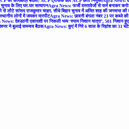
P का कार्यक्षेत्र बदला; ACP ट्रैफिक और ACP छत्ता नियुक्त
Agra News: देव
चुनाव के लिए घर-घर सत्यापन
Agra News: फर्जी दस्तावेजों से फर्म बनाकर करोड़ो
ो से लौटे सांसद राजकुमार चाहर, सीधे बिहार चुनाव में अमित शाह की जनसभा की तैय
स्थानीय लोगों में जमकर मारपीट
Agra News: छावनी बंगला नंबर 23 पर कब्जे की 
News: देवउठनी एकादशी पर निकली भव्य ‘श्याम निशान यात्रा’, 501 निशान हु
श्नर ने बुलाई समन्वय बैठक
Agra News: कुएं में गिरे 6 साल के रिहांश का 31 घं