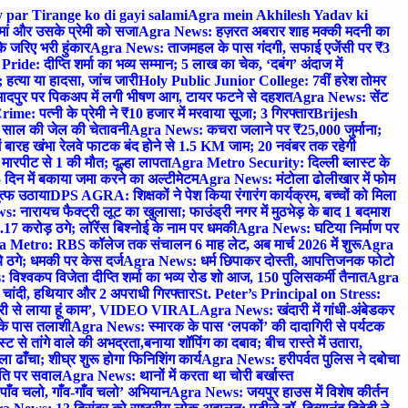
 par Tirange ko di gayi salami
Agra mein Akhilesh Yadav ki
मां और उसके प्रेमी को सजा
Agra News: हज़रत अबरार शाह मक्की मदनी का
 जरिए भरी हुंकार
Agra News: ताजमहल के पास गंदगी, सफाई एजेंसी पर ₹3
ride: दीप्ति शर्मा का भव्य सम्मान; 5 लाख का चेक, ‘दबंग’ अंदाज में
हत्या या हादसा, जांच जारी
Holy Public Junior College: 7वीं हरेश तोमर
दपुर पर पिकअप में लगी भीषण आग, टायर फटने से दहशत
Agra News: सेंट
me: पत्नी के प्रेमी ने ₹10 हजार में मरवाया सूजा; 3 गिरफ्तार
Brijesh
 साल की जेल की चेतावनी
Agra News: कचरा जलाने पर ₹25,000 जुर्माना;
 बारह खंभा रेलवे फाटक बंद होने से 1.5 KM जाम; 20 नवंबर तक रहेगी
मारपीट से 1 की मौत; दूल्हा लापता
Agra Metro Security: दिल्ली ब्लास्ट के
 दिन में बकाया जमा करने का अल्टीमेटम
Agra News: मंटोला ढोलीखार में फोम
ुत्फ उठाया
DPS AGRA: शिक्षकों ने पेश किया रंगारंग कार्यक्रम, बच्चों को मिला
 नारायच फैक्ट्री लूट का खुलासा; फाउंड्री नगर में मुठभेड़ के बाद 1 बदमाश
 करोड़ ठगे; लॉरेंस बिश्नोई के नाम पर धमकी
Agra News: घटिया निर्माण पर
 Metro: RBS कॉलेज तक संचालन 6 माह लेट, अब मार्च 2026 में शुरू
Agra
 ठगे; धमकी पर केस दर्ज
Agra News: धर्म छिपाकर दोस्ती, आपत्तिजनक फोटो
िश्वकप विजेता दीप्ति शर्मा का भव्य रोड शो आज, 150 पुलिसकर्मी तैनात
Agra
चांदी, हथियार और 2 अपराधी गिरफ्तार
St. Peter’s Principal on Stress:
ंत्री से लाया हूं काम’, VIDEO VIRAL
Agra News: खंदारी में गांधी-अंबेडकर
 के पास तलाशी
Agra News: स्मारक के पास ‘लपकों’ की दादागिरी से पर्यटक
े तांगे वाले की अभद्रता,बनाया शॉपिंग का दबाव; बीच रास्ते में उतारा,
 ढाँचा; शीघ्र शुरू होगा फिनिशिंग कार्य
Agra News: हरीपर्वत पुलिस ने दबोचा
थिति पर सवाल
Agra News: थानों में करता था चोरी बर्खास्त
ाँव चलो, गाँव-गाँव चलो’ अभियान
Agra News: जयपुर हाउस में विशेष कीर्तन