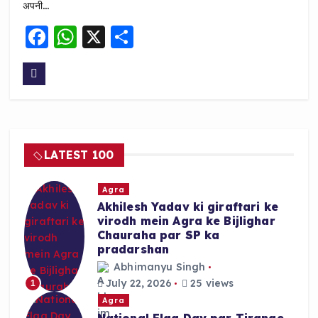
अपनी…
F
W
X
S
a
h
h
c
a
a
e
ts
re
b
A
o
p
LATEST 100
o
p
k
Agra
Akhilesh Yadav ki giraftari ke
virodh mein Agra ke Bijlighar
Chauraha par SP ka
pradarshan
Abhimanyu Singh
July 22, 2026
25 views
1
Agra
National Flag Day par Tirange