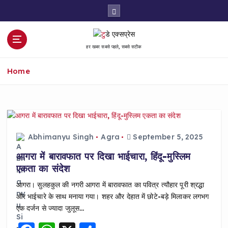
S
k
i
p
हर खबर सबसे पहले, सबसे सटीक
t
o
Home
c
o
n
t
e
n
Abhimanyu Singh
Agra
September 5, 2025
t
आगरा में बारावफात पर दिखा भाईचारा, हिंदू-मुस्लिम
एकता का संदेश
आगरा। सुलहकुल की नगरी आगरा में बारावफात का पवित्र त्यौहार पूरी श्रद्धा
और भाईचारे के साथ मनाया गया। शहर और देहात में छोटे-बड़े मिलाकर लगभग
एक दर्जन से ज्यादा जुलूस…