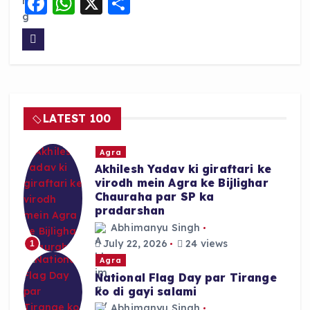
F
W
X
S
a
h
h
c
a
a
e
ts
re
b
A
o
p
LATEST 100
o
p
k
Agra
Akhilesh Yadav ki giraftari ke
virodh mein Agra ke Bijlighar
Chauraha par SP ka
pradarshan
Abhimanyu Singh
July 22, 2026
24 views
1
Agra
National Flag Day par Tirange
ko di gayi salami
Abhimanyu Singh