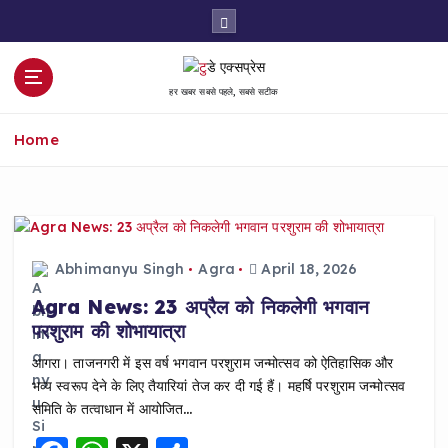
S
k
i
p
हर खबर सबसे पहले, सबसे सटीक
t
o
Home
c
o
n
t
e
n
Abhimanyu Singh
Agra
April 18, 2026
t
Agra News: 23 अप्रैल को निकलेगी भगवान
परशुराम की शोभायात्रा
आगरा। ताजनगरी में इस वर्ष भगवान परशुराम जन्मोत्सव को ऐतिहासिक और
भव्य स्वरूप देने के लिए तैयारियां तेज कर दी गई हैं। महर्षि परशुराम जन्मोत्सव
समिति के तत्वाधान में आयोजित…