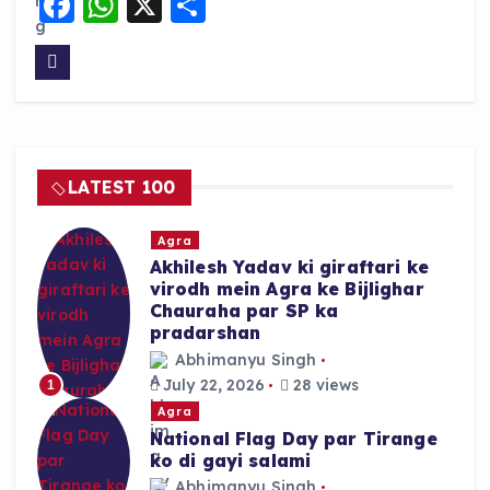
F
W
X
S
a
h
h
c
a
a
e
ts
re
b
A
o
p
LATEST 100
o
p
k
Agra
Akhilesh Yadav ki giraftari ke
virodh mein Agra ke Bijlighar
Chauraha par SP ka
pradarshan
Abhimanyu Singh
July 22, 2026
28 views
1
Agra
National Flag Day par Tirange
ko di gayi salami
Abhimanyu Singh