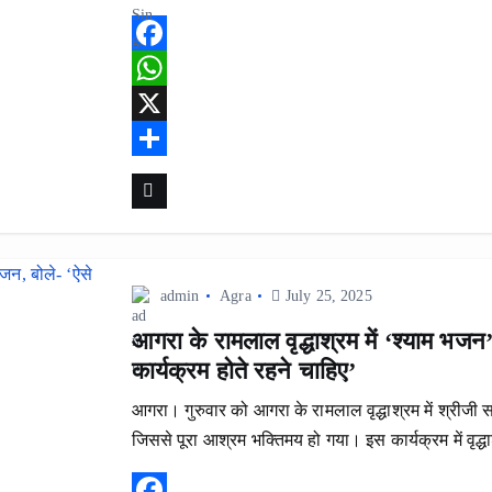
F
a
W
c
h
X
e
a
S
b
t
h
o
s
a
o
A
r
admin
Agra
July 25, 2025
k
p
e
आगरा के रामलाल वृद्धाश्रम में ‘श्याम भजन’ क
p
कार्यक्रम होते रहने चाहिए’
आगरा। गुरुवार को आगरा के रामलाल वृद्धाश्रम में श्रीज
जिससे पूरा आश्रम भक्तिमय हो गया। इस कार्यक्रम में वृद्