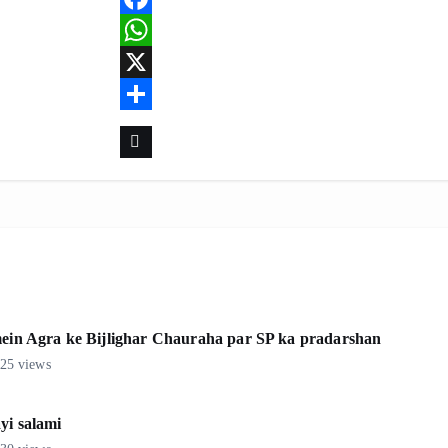
F
a
W
c
h
X
e
a
S
b
t
h
o
s
a
o
A
r
k
p
e
p
 mein Agra ke Bijlighar Chauraha par SP ka pradarshan
25 views
yi salami