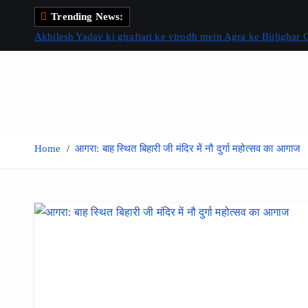
S
Trending News:
k
Akhilesh Yadav ki giraftari ke virodh mein Agra ke Bijlighar
i
p
t
o
c
o
Home
आगरा: बाह स्थित बिहारी जी मंदिर में नौ दुर्गा महोत्सव का आगाज
n
t
e
n
t