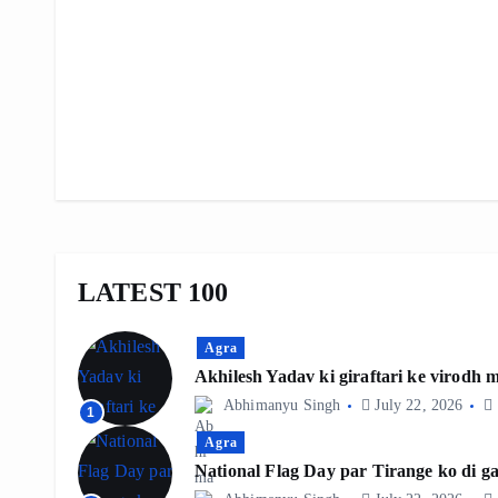
LATEST 100
Agra
Akhilesh Yadav ki giraftari ke virodh
Abhimanyu Singh
July 22, 2026
1
Agra
National Flag Day par Tirange ko di ga