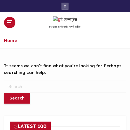
S
k
i
p
हर खबर सबसे पहले, सबसे सटीक
t
o
Home
c
o
n
t
It seems we can’t find what you’re looking for. Perhaps
e
searching can help.
n
t
S
e
a
r
c
h
f
LATEST 100
o