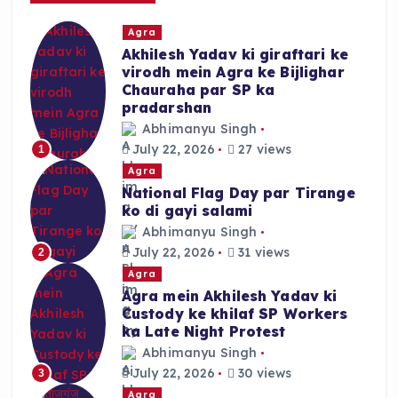
r
Agra
:
Akhilesh Yadav ki giraftari ke
virodh mein Agra ke Bijlighar
Chauraha par SP ka
pradarshan
Abhimanyu Singh
July 22, 2026
27 views
1
Agra
National Flag Day par Tirange
ko di gayi salami
Abhimanyu Singh
July 22, 2026
31 views
2
Agra
Agra mein Akhilesh Yadav ki
Custody ke khilaf SP Workers
ka Late Night Protest
Abhimanyu Singh
July 22, 2026
30 views
3
Agra