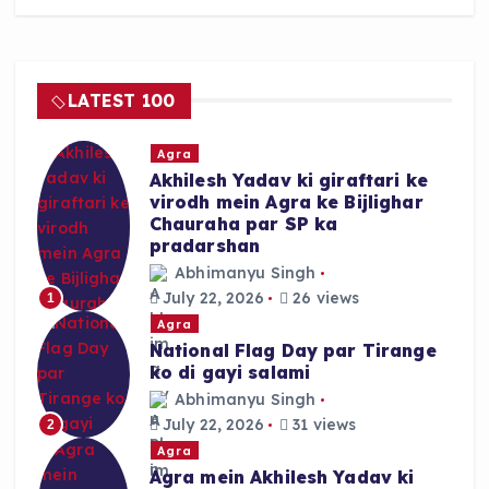
e
ts
re
b
A
o
p
LATEST 100
o
p
k
Agra
Akhilesh Yadav ki giraftari ke
virodh mein Agra ke Bijlighar
Chauraha par SP ka
pradarshan
Abhimanyu Singh
July 22, 2026
26 views
1
Agra
National Flag Day par Tirange
ko di gayi salami
Abhimanyu Singh
July 22, 2026
31 views
2
Agra
Agra mein Akhilesh Yadav ki