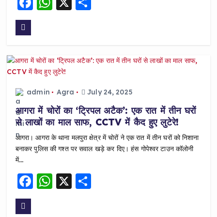
F
W
X
S
a
h
h
c
a
a
e
ts
re
b
A
o
p
o
p
admin
Agra
July 24, 2025
k
आगरा में चोरों का ‘ट्रिपल अटैक’: एक रात में तीन घरों
से लाखों का माल साफ, CCTV में कैद हुए लुटेरे!
आगरा। आगरा के थाना मलपुरा क्षेत्र में चोरों ने एक रात में तीन घरों को निशाना
बनाकर पुलिस की गश्त पर सवाल खड़े कर दिए। हंस गोपेश्वर टाउन कॉलोनी
में…
F
W
X
S
a
h
h
c
a
a