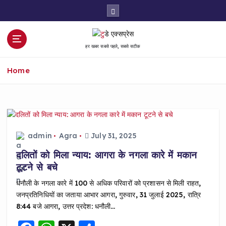
S
k
i
p
हर खबर सबसे पहले, सबसे सटीक
t
o
Home
c
o
n
t
e
n
admin
Agra
July 31, 2025
t
दलितों को मिला न्याय: आगरा के नगला कारे में मकान
टूटने से बचे
धनौली के नगला कारे में 100 से अधिक परिवारों को प्रशासन से मिली राहत,
जनप्रतिनिधियों का जताया आभार आगरा, गुरुवार, 31 जुलाई 2025, रात्रि
8:44 बजे आगरा, उत्तर प्रदेश: धनौली…