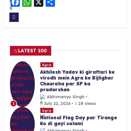
F
W
X
S
a
h
h
c
a
a
e
ts
re
b
A
o
p
LATEST 100
o
p
k
Agra
Akhilesh Yadav ki giraftari ke
virodh mein Agra ke Bijlighar
Chauraha par SP ka
pradarshan
Abhimanyu Singh
July 22, 2026
28 views
1
Agra
National Flag Day par Tirange
ko di gayi salami
Abhimanyu Singh