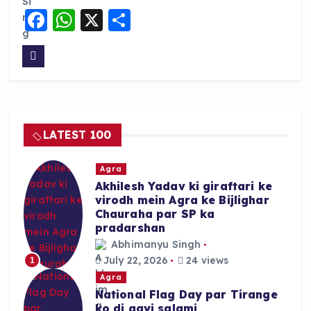
F
W
X
S
a
h
h
c
a
a
e
ts
re
b
A
o
p
LATEST 100
o
p
k
Agra
Akhilesh Yadav ki giraftari ke
virodh mein Agra ke Bijlighar
Chauraha par SP ka
pradarshan
Abhimanyu Singh
July 22, 2026
24 views
1
Agra
National Flag Day par Tirange
ko di gayi salami