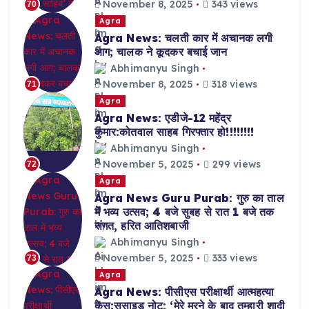
November 8, 2025
343 views
70
Agra
Agra News: चलती कार में अचानक लगी
आग; चालक ने कूदकर बचाई जान
Abhimanyu Singh
November 8, 2025
318 views
71
Agra
Agra News: एडीजे-12 महेंद्र
कुमार:कोतवाल साहब गिरफ्तार हो!!!!!!!!
Abhimanyu Singh
November 5, 2025
299 views
72
Agra
Agra News Guru Purab: गुरु का ताल
में भव्य उत्सव; 4 बजे सुबह से रात 1 बजे तक
संगत, हरित आतिशबाजी
Abhimanyu Singh
November 5, 2025
333 views
73
Agra
Agra News: पीसीएस परीक्षार्थी आत्महत्या
केस:सुसाइड नोट: ‘मेरे मरने के बाद तुम्हारी शादी