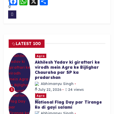
F
W
X
S
a
h
h
c
a
a
e
ts
re
b
A
o
p
LATEST 100
o
p
k
Agra
Akhilesh Yadav ki giraftari ke
virodh mein Agra ke Bijlighar
Chauraha par SP ka
pradarshan
Abhimanyu Singh
July 22, 2026
24 views
1
Agra
National Flag Day par Tirange
ko di gayi salami
Abhimanyu Singh