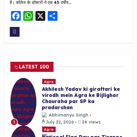
है। कॉलेज के डॉक्टरों ने एक 45 वर्षीय…
F
W
X
S
a
h
h
c
a
a
e
ts
re
b
A
o
p
LATEST 100
o
p
k
Agra
Akhilesh Yadav ki giraftari ke
virodh mein Agra ke Bijlighar
Chauraha par SP ka
pradarshan
Abhimanyu Singh
July 22, 2026
24 views
1
Agra
National Flag Day par Tirange