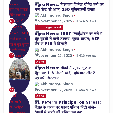
Agra News: विश्वकप विजेता दीप्ति शर्मा का
भव्य रोड शो आज, 150 पुलिसकर्मी तैनात
Abhimanyu Singh
November 13, 2025
324 views
43
Uncategorized
Agra News: ISBT फ्लाईओवर पर नशे में
धुत युवती ने मारी टक्कर, युवक घायल; VIP
रौब से FIR में ढिलाई!
Abhimanyu Singh
November 13, 2025
413 views
44
Agra
Agra News: डौकी में सुनार लूट का
खुलासा; 1.6 किलो चांदी, हथियार और 2
अपराधी गिरफ्तार
Abhimanyu Singh
November 12, 2025
353 views
45
Agra
St. Peter’s Principal on Stress:
पढ़ाई के दबाव पर फादर एल्विन पिंटो बोले-
‘बच्चों में सहने की शक्ति कम हुई’