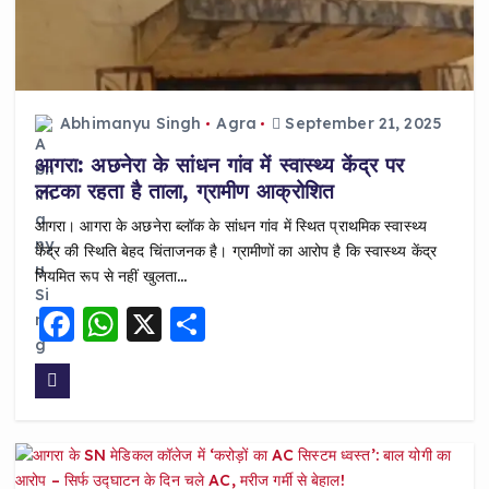
Abhimanyu Singh
Agra
September 21, 2025
आगरा: अछनेरा के सांधन गांव में स्वास्थ्य केंद्र पर
लटका रहता है ताला, ग्रामीण आक्रोशित
आगरा। आगरा के अछनेरा ब्लॉक के सांधन गांव में स्थित प्राथमिक स्वास्थ्य
केंद्र की स्थिति बेहद चिंताजनक है। ग्रामीणों का आरोप है कि स्वास्थ्य केंद्र
नियमित रूप से नहीं खुलता…
F
W
X
S
a
h
h
c
a
a
e
ts
re
b
A