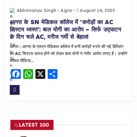
o
p
o
p
Abhimanyu Singh
Agra
August 14, 2025
k
आगरा के SN मेडिकल कॉलेज में ‘करोड़ों का AC
सिस्टम ध्वस्त’: बाल योगी का आरोप – सिर्फ उद्घाटन
के दिन चले AC, मरीज गर्मी से बेहाल!
आगरा। आगरा के एसएन मेडिकल कॉलेज में बनी करोड़ों रुपये की नई बिल्डिंग
का AC सिस्टम ध्वस्त होने को लेकर बाल योगी ने गंभीर आरोप लगाए हैं। उन्होंने
सोशल मीडिया…
F
W
X
S
a
h
h
c
a
a
e
ts
re
b
A
o
p
LATEST 100
o
p