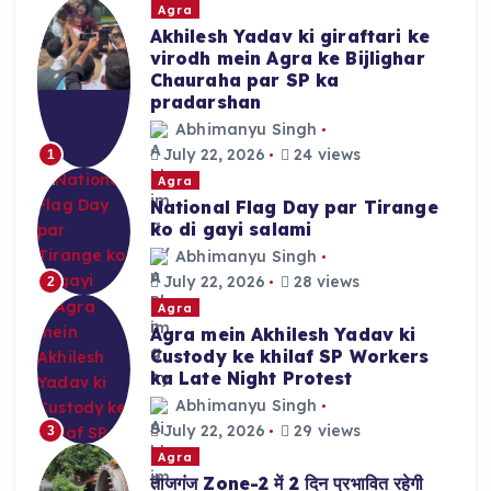
k
Agra
Akhilesh Yadav ki giraftari ke
virodh mein Agra ke Bijlighar
Chauraha par SP ka
pradarshan
Abhimanyu Singh
July 22, 2026
24 views
1
Agra
National Flag Day par Tirange
ko di gayi salami
Abhimanyu Singh
July 22, 2026
28 views
2
Agra
Agra mein Akhilesh Yadav ki
Custody ke khilaf SP Workers
ka Late Night Protest
Abhimanyu Singh
July 22, 2026
29 views
3
Agra
ताजगंज Zone-2 में 2 दिन प्रभावित रहेगी